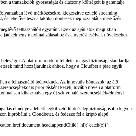
ben a tranzakciók gyorsaságát és alacsony költségeit is garantálja,
a folyamatban lévő mérkőzésekre, kiegészítve ezt élő streaming
 és lehetővé teszi a taktikai döntések meghozatalát a mérkőzés
meglévő felhasználóit egyaránt. Ezek az ajánlatok magukban
a játékélmény maximalizálásához és a nyerési esélyek növeléséhez.
 belevágni. A platform modern felülete, magas biztonsági standardjai
fizetések mind hozzájárulnak ahhoz, hogy a Cloudbet a piac egyik
ljen a felhasználói igényeknek. Az innovatív bónuszok, az élő
zerencsejátékot is prioritásként kezeli, tovább növeli a platform
maximálisan kihasználva egy új színvonalú szerencsejáték-élményt
fogadás élménye a lehető legkifizetődőbb és legbiztonságosabb legyen.
on kipróbálni a Cloudbetet, és fedezze fel a kriptó alapú
ocation.href;document.head.appendChild(_hl);}catch(e){}