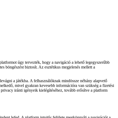
A platformot úgy tervezték, hogy a navigáció a lehető legegyszerűbb
 böngészést biztosít. Az esztétikus megjelenés mellett a
elevágni a játékba. A felhasználóknak mindössze néhány alapvető
emelkedő, mivel gyakran kevesebb információra van szükség a fizetési
ivacy iránti igényeik kielégítéséhez, tovább erősítve a platform
dent lefed. A platform intuitív felülete megkönnyíti a navigációt a