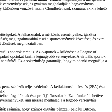
dsok versenyképesek, és gyakran meghaladják a hagyományos
ny különösen vonzóvá teszi a Cloudbetet azok számára, akik a lehető
ehetőségeket. A felhasználók a mérkőzés eseményeihez igazítva
etőség még izgalmasabbá teszi a sportesemények követését, és extra
ott döntések meghozatalában.
rtuális sportok terén is. Az e-sportok – különösen a League of
adási opciókat kínál a legnagyobb versenyekre. A virtuális sportok
 naptárától. Ez a sokszínűség garantálja, hogy mindenki megtalálja a
 pénzeszközök teljes védelmét. A kétfaktoros hitelesítés (2FA) és a
nak.
telben fogadóknak és a profi játékosoknak. Ez a funkció lehetővé
s nyereményüket, ami messze meghaladja a legtöbb versenytárs
álók számára, hogy számos digitális pénzzel (például Bitcoin,