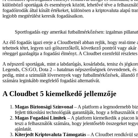
különböző sportágak és események között, lehetővé téve a felhaszná
fogadóirodák által kínált értékeket, különösen a kriptovaluta alapú 
legjobb megtérülést keresik fogadásaikon.
Sportfogadás egy amerikai futballmérkőzésen: izgalmas pillana
Az élő fogadás igazi ereje a Cloudbetnél abban rejlik, hogy real-time
tehetnek tétet, legyen szó gólszerzőkről, következő pontról vagy aká
réteggel gazdagítja a fogadási élményt. A Cloudbet ezenfelül részlete
A népszerű sportágak, mint a labdarúgás, kosárlabda, tenisz és jégkoro
Legends, CS:GO, Dota 2 – hatalmas népszerűségnek örvendenek, és a Cl
pedig, mint a szimulált lóversenyek vagy futballmérkőzések, állandó f
számára leginkább megfelelő fogadási alternatívát.
A Cloudbet 5 kiemelkedő jellemzője
Magas Biztonsági Színvonal
– A platform a legmodernebb bizto
fejlett titkosítási technológiák garantálják, hogy a felhasznál
Magas Fogadási Limitek
– A platform kiemelkedik a piacon lé
teszi a felhasználók számára, hogy jelentősebb összegeket teg
ajánlatát.
Kiterjedt Kriptovaluta Támogatás
– A Cloudbet rendkívül szé