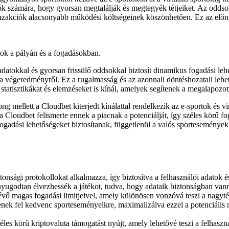
lók számára, hogy gyorsan megtalálják és megtegyék tétjeiket. Az od
tranzakciók alacsonyabb működési költségeinek köszönhetően. Ez az elő
tok a pályán és a fogadásokban.
 adatokkal és gyorsan frissülő oddsokkal biztosít dinamikus fogadási l
r a végeredményről. Ez a rugalmasság és az azonnali döntéshozatali leh
s statisztikákat és elemzéseket is kínál, amelyek segítenek a megalapoz
ng mellett a Cloudbet kiterjedt kínálattal rendelkezik az e-sportok és vi
oudbet felismerte ennek a piacnak a potenciálját, így széles körű fog
ogadási lehetőségeket biztosítanak, függetlenül a valós sportesemények
nsági protokollokat alkalmazza, így biztosítva a felhasználói adatok és
ók nyugodtan élvezhessék a játékot, tudva, hogy adataik biztonságban van
vő magas fogadási limitjeivel, amely különösen vonzóvá teszi a nagyté
yenek fel kedvenc sporteseményeikre, maximalizálva ezzel a potenciáli
les körű kriptovaluta támogatást nyújt, amely lehetővé teszi a felhaszn