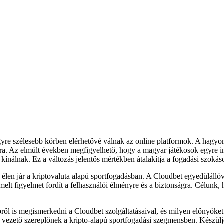
yre szélesebb körben elérhetővé válnak az online platformok. A hagyom
ára. Az elmúlt években megfigyelhető, hogy a magyar játékosok egyre i
 kínálnak. Ez a változás jelentős mértékben átalakítja a fogadási szokás
élen jár a kriptovaluta alapú sportfogadásban. A Cloudbet egyedülállóvá 
melt figyelmet fordít a felhasználói élményre és a biztonságra. Célunk,
bről is megismerkedni a Cloudbet szolgáltatásaival, és milyen előnyök
yik vezető szereplőnek a kripto-alapú sportfogadási szegmensben. Készü