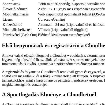
Sportpiacok
Több mint 30 sportág, e-sportok, virtuális sp
Üdvözlő bónusz
Akár 5 BTC (vagy más kriptóban egyenértékű
Mobil alkalmazás
Web alapú mobil optimalizált felület (iOS/An
Licenc
Curacao eGaming
Kifizetési idő
Azonnali – 24 óra (kriptovalutától és hálózat
Minimális befizetés
Változó (kriptovalutától függően)
Pénzkivétel (Cash Out)
Elérhető kiválasztott eseményeknél
Első benyomások és regisztráció a Cloudbe
Amikor valaki először látogat el a Cloudbet weboldalára, azonnal szemb
legyen, még a kezdő felhasználók számára is. A sportesemények, kasz
funkcionalitás is kiváló, garantálva a zökkenőmentes élményt minden 
A regisztrációs folyamat a Cloudbetnél rendkívül gyors és egyszerű,
adatot kell megadniuk, és a fiókjuk pillanatok alatt létrejön. A kri
tranzakciókhoz, mint a hagyományos pénzügyi rendszerek esetében. Ez 
megbízhatóságát és vonzerejét.
A Sportfogadás Élménye a Cloudbetnél
A Cloudbet sportfogadási élménye rendkívül átfogó és sokoldalú, a hag