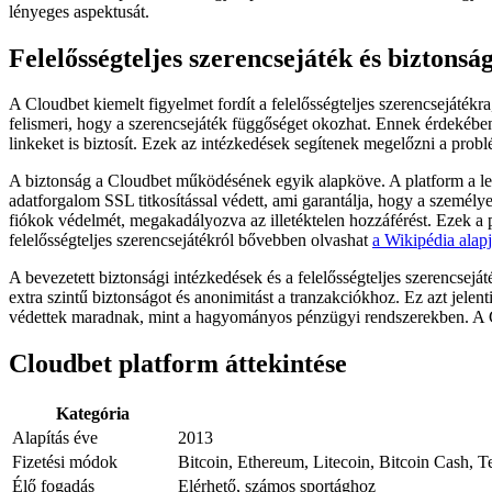
lényeges aspektusát.
Felelősségteljes szerencsejáték és biztonsá
A Cloudbet kiemelt figyelmet fordít a felelősségteljes szerencsejátékr
felismeri, hogy a szerencsejáték függőséget okozhat. Ennek érdekében l
linkeket is biztosít. Ezek az intézkedések segítenek megelőzni a probl
A biztonság a Cloudbet működésének egyik alapköve. A platform a leg
adatforgalom SSL titkosítással védett, ami garantálja, hogy a személy
fiókok védelmét, megakadályozva az illetéktelen hozzáférést. Ezek a 
felelősségteljes szerencsejátékról bővebben olvashat
a Wikipédia alap
A bevezetett biztonsági intézkedések és a felelősségteljes szerencsejá
extra szintű biztonságot és anonimitást a tranzakciókhoz. Ez azt jelen
védettek maradnak, mint a hagyományos pénzügyi rendszerekben. A Clo
Cloudbet platform áttekintése
Kategória
Alapítás éve
2013
Fizetési módok
Bitcoin, Ethereum, Litecoin, Bitcoin Cash,
Élő fogadás
Elérhető, számos sportághoz