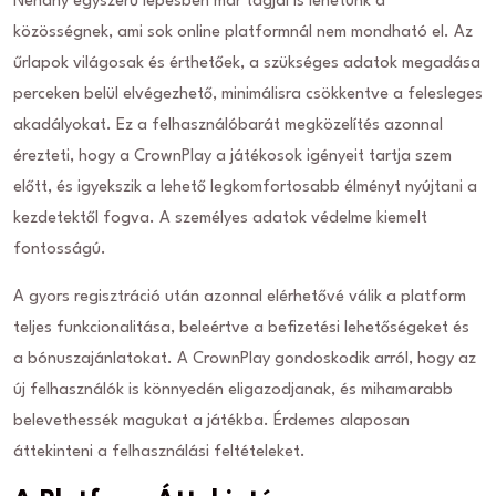
Néhány egyszerű lépésben már tagjai is lehetünk a
közösségnek, ami sok online platformnál nem mondható el. Az
űrlapok világosak és érthetőek, a szükséges adatok megadása
perceken belül elvégezhető, minimálisra csökkentve a felesleges
akadályokat. Ez a felhasználóbarát megközelítés azonnal
érezteti, hogy a CrownPlay a játékosok igényeit tartja szem
előtt, és igyekszik a lehető legkomfortosabb élményt nyújtani a
kezdetektől fogva. A személyes adatok védelme kiemelt
fontosságú.
A gyors regisztráció után azonnal elérhetővé válik a platform
teljes funkcionalitása, beleértve a befizetési lehetőségeket és
a bónuszajánlatokat. A CrownPlay gondoskodik arról, hogy az
új felhasználók is könnyedén eligazodjanak, és mihamarabb
belevethessék magukat a játékba. Érdemes alaposan
áttekinteni a felhasználási feltételeket.