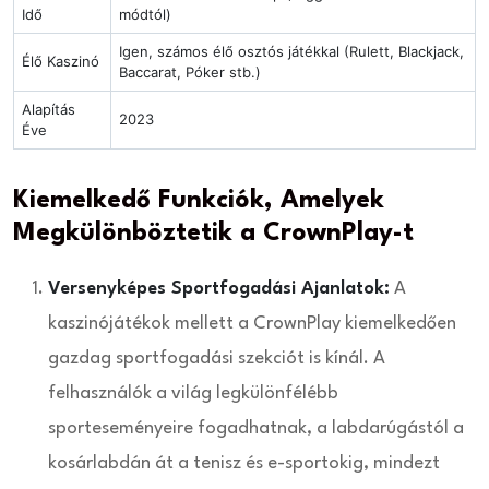
Idő
módtól)
Igen, számos élő osztós játékkal (Rulett, Blackjack,
Élő Kaszinó
Baccarat, Póker stb.)
Alapítás
2023
Éve
Kiemelkedő Funkciók, Amelyek
Megkülönböztetik a CrownPlay-t
Versenyképes Sportfogadási Ajanlatok:
A
kaszinójátékok mellett a CrownPlay kiemelkedően
gazdag sportfogadási szekciót is kínál. A
felhasználók a világ legkülönfélébb
sporteseményeire fogadhatnak, a labdarúgástól a
kosárlabdán át a tenisz és e-sportokig, mindezt