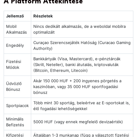
A Platform Áttekintése
Jellemző
Részletek
Mobil
Nincs dedikált alkalmazás, de a weboldal mobilra
Alkalmazás
optimalizált
Curaçao Szerencsejáték Hatóság (Curacao Gaming
Engedély
Authority)
Bankkártyák (Visa, Mastercard), e-pénztárcák
Fizetési
(Skrill, Neteller), banki átutalás, kriptovaluták
Módok
(Bitcoin, Ethereum, Litecoin)
Akár 150 000 HUF + 200 ingyenes pörgetés a
Üdvözlő
kaszinóban, vagy 35 000 HUF sportfogadási
Bónusz
bónusz
Több mint 30 sportág, beleértve az E-sportokat is,
Sportpiacok
élő fogadási lehetőségekkel
Minimális
5000 HUF (vagy ennek megfelelő devizaérték)
Befizetés
Kifizetési
Általában 1-3 munkanap (függ a választott fizetési