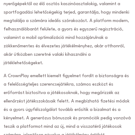
nyerőgépektől az élő osztós kaszinóasztalokig, valamint a
sportfogadási lehetőségekig terjed, garantálja, hogy mindenki
megtalálja a számára ideális szórakozást. A platform modern,
felhasználóbarát felülete, a gyors és egyszerű regisztráció,
valamint a mobil optimalizáció mind hozzájárulnak a
zökkenőmentes és élvezetes játékélményhez, akár otthonról,
akár útközben szeretné valaki kihasználni a
játéklehetőségeket.
A CrownPlay emellett kiemelt figyelmet fordít a biztonságra és
a felelősségteljes szerencsejátékra, számos eszközt és
erőforrást biztosítva a játékosoknak, hogy megőrizzék az
ellenőrzést játékszokásaik felett. A megbízható fizetési módok
és a gyors ügyfélszolgálat tovább erősítik a bizalmat és a
kényelmet. A generózus bónuszok és promóciók pedig vonzóvá
teszik a platformot mind az új, mind a visszatérő játékosok