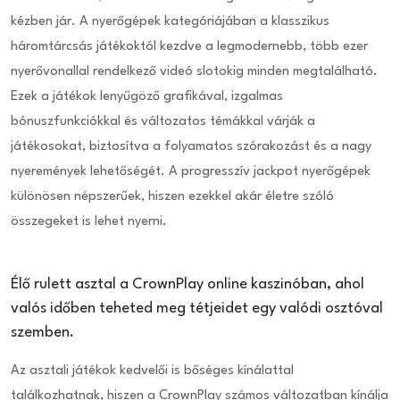
kézben jár. A nyerőgépek kategóriájában a klasszikus
háromtárcsás játékoktól kezdve a legmodernebb, több ezer
nyerővonallal rendelkező videó slotokig minden megtalálható.
Ezek a játékok lenyűgöző grafikával, izgalmas
bónuszfunkciókkal és változatos témákkal várják a
játékosokat, biztosítva a folyamatos szórakozást és a nagy
nyeremények lehetőségét. A progresszív jackpot nyerőgépek
különösen népszerűek, hiszen ezekkel akár életre szóló
összegeket is lehet nyerni.
Élő rulett asztal a CrownPlay online kaszinóban, ahol
valós időben teheted meg tétjeidet egy valódi osztóval
szemben.
Az asztali játékok kedvelői is bőséges kínálattal
találkozhatnak, hiszen a CrownPlay számos változatban kínálja