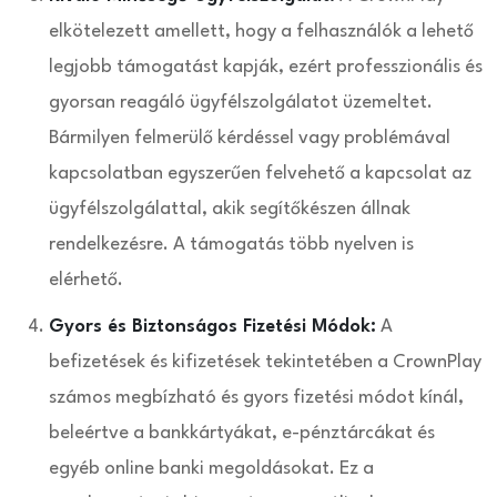
elkötelezett amellett, hogy a felhasználók a lehető
legjobb támogatást kapják, ezért professzionális és
gyorsan reagáló ügyfélszolgálatot üzemeltet.
Bármilyen felmerülő kérdéssel vagy problémával
kapcsolatban egyszerűen felvehető a kapcsolat az
ügyfélszolgálattal, akik segítőkészen állnak
rendelkezésre. A támogatás több nyelven is
elérhető.
Gyors és Biztonságos Fizetési Módok:
A
befizetések és kifizetések tekintetében a CrownPlay
számos megbízható és gyors fizetési módot kínál,
beleértve a bankkártyákat, e-pénztárcákat és
egyéb online banki megoldásokat. Ez a