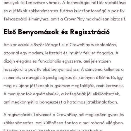
amelyek felfedezésre várnak. A technológiai háttér stabilitása
és a játékok zökkenőmentes futása kulcsfontosságú a pozitív
felhasználói élményhez, amit a CrownPlay maximálisan biztosít.
Első Benyomások és Regisztráció
Amikor valaki először látogat el a CrownPlay weboldalára,
azonnal egy modern, letisztult és intuitív felület fogadja. A
dizájn elegáns és funkcionális egyszerre, ami jelentősen
hozzájárul a pozitív első benyomáshoz. A színséma kellemes a
szemnek, a navigáció pedig logikus és könnyen átlátható, így
még az újonc játékosok is gyorsan megtalálják, amit keresnek.
A menüpontok egyértelműek, a kategóriák jól elkülönítettek,
ami megkönnyíti a böngészést a hatalmas játékkínálatban.
A regisztrációs folyamat a CrownPlay-nél meglepően gyors és
zökkenőmentes, ami különösen fontos a mai rohanó világban.