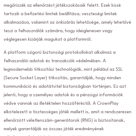
megőrizzék az ellenőrzést játékszokásaik felett. Ezek közé
tartozik a befizetési limitek beállítása, veszteségi limitek
alkalmazása, valamint az önkizárás lehetősége, amely lehetővé
teszi a felhasználók számára, hogy ideiglenesen vagy
véglegesen kizárják magukat a platformról.
A platform szigorú biztonsági protokollokat alkalmaz a
felhasználói adatok és tranzakciók védelmében. A
legmodernebb titkosítási technológiák, mint például az SSL
(Secure Socket Layer) titkosítás, garantálják, hogy minden
kommunikáció és adatátvitel biztonságban történjen. Ez azt
jelenti, hogy a személyes adatok és a pénzügyi információk
védve vannak az illetéktelen hozzáféréstől. A CrownPlay
elkötelezett a tisztességes játék mellett is, amit a rendszeresen
ellenőrzött véletlenszám-generátorok (RNG) is biztosítanak,
melyek garantálják az összes játék eredményének