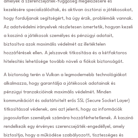
amelyek a szerencsejáték-függőség megelőzésére és
kezelésére specializálódtak, és aktívan ösztönzi a játékosokat,
hogy forduljanak segítségért, ha úgy érzik, problémáik vannak.
Az adatvédelmi irányelvek részletesen ismertetik, hogyan kezeli
a kaszinó a játékosok személyes és pénzügyi adatait,
biztosítva azok maximális védelmét az illetéktelen
hozzáférések ellen. A jelszavak titkosítása és a kétfaktoros
hitelesítés lehetősége tovább növeli a fiókok biztonságát.
A biztonság terén a Vulkan a legmodernebb technológiákat
alkalmazza, hogy garantálja a játékosok adatainak és
pénzügyi tranzakcióinak maximális védelmét. Minden
kommunikációt és adatátvitelt erős SSL (Secure Socket Layer)
titkosítással védenek, ami azt jelenti, hogy az információk
jogosulatlan személyek számára hozzáférhetetlenek. A kaszinó
rendelkezik egy érvényes szerencsejáték-engedéllyel, amely
biztosítja, hogy a működése szabályozott, tisztességes és