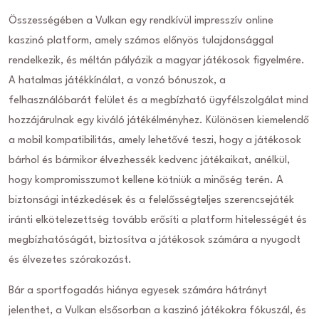
Összességében a Vulkan egy rendkívül impresszív online
kaszinó platform, amely számos előnyös tulajdonsággal
rendelkezik, és méltán pályázik a magyar játékosok figyelmére.
A hatalmas játékkínálat, a vonzó bónuszok, a
felhasználóbarát felület és a megbízható ügyfélszolgálat mind
hozzájárulnak egy kiváló játékélményhez. Különösen kiemelendő
a mobil kompatibilitás, amely lehetővé teszi, hogy a játékosok
bárhol és bármikor élvezhessék kedvenc játékaikat, anélkül,
hogy kompromisszumot kellene kötniük a minőség terén. A
biztonsági intézkedések és a felelősségteljes szerencsejáték
iránti elkötelezettség tovább erősíti a platform hitelességét és
megbízhatóságát, biztosítva a játékosok számára a nyugodt
és élvezetes szórakozást.
Bár a sportfogadás hiánya egyesek számára hátrányt
jelenthet, a Vulkan elsősorban a kaszinó játékokra fókuszál, és