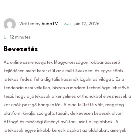
juin 12, 2026
Written by
VuboTV
12 minutes
Bevezetés
Az online szerencsejáték Magyarországon robbanásszerű
fejlődésen ment keresztül az elmúlt években, és egyre több
játékos fedezi fel a digitális kaszinók izgalmas világát. Ez a
tendencia nem véletlen, hiszen a modern technológia lehetővé
teszi, hogy a játékosok a kényelmes otthonukból élvezhessék a
kaszinók pezsgő hangulatát. A piac telítetté vált, rengeteg
platform kínálja szolgáltatásait, de kevesen képesek olyan
átfogó és minőségi élményt nyújtani, mint a legjobbak. A
játékosok egyre inkább keresik azokat az oldalakat, amelyek