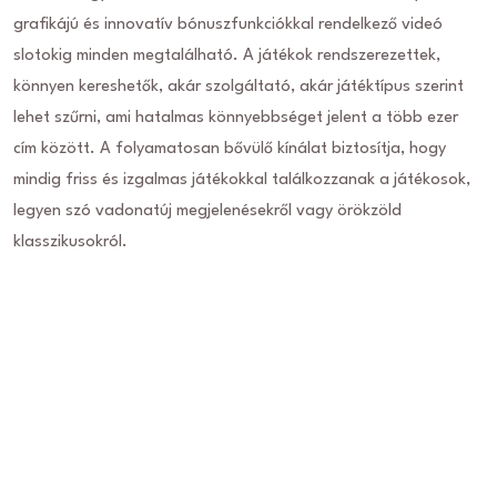
grafikájú és innovatív bónuszfunkciókkal rendelkező videó
slotokig minden megtalálható. A játékok rendszerezettek,
könnyen kereshetők, akár szolgáltató, akár játéktípus szerint
lehet szűrni, ami hatalmas könnyebbséget jelent a több ezer
cím között. A folyamatosan bővülő kínálat biztosítja, hogy
mindig friss és izgalmas játékokkal találkozzanak a játékosok,
legyen szó vadonatúj megjelenésekről vagy örökzöld
klasszikusokról.