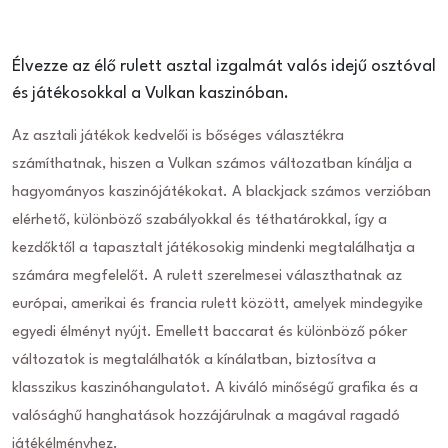
Élvezze az élő rulett asztal izgalmát valós idejű osztóval
és játékosokkal a Vulkan kaszinóban.
Az asztali játékok kedvelői is bőséges választékra
számíthatnak, hiszen a Vulkan számos változatban kínálja a
hagyományos kaszinójátékokat. A blackjack számos verzióban
elérhető, különböző szabályokkal és téthatárokkal, így a
kezdőktől a tapasztalt játékosokig mindenki megtalálhatja a
számára megfelelőt. A rulett szerelmesei választhatnak az
európai, amerikai és francia rulett között, amelyek mindegyike
egyedi élményt nyújt. Emellett baccarat és különböző póker
változatok is megtalálhatók a kínálatban, biztosítva a
klasszikus kaszinóhangulatot. A kiváló minőségű grafika és a
valósághű hanghatások hozzájárulnak a magával ragadó
játékélményhez.