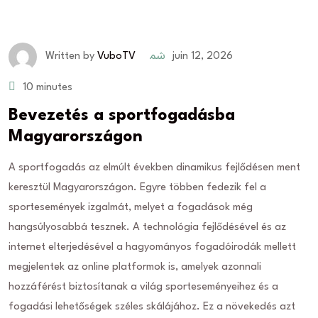
juin 12, 2026
Written by
VuboTV
10 minutes
Bevezetés a sportfogadásba
Magyarországon
A sportfogadás az elmúlt években dinamikus fejlődésen ment
keresztül Magyarországon. Egyre többen fedezik fel a
sportesemények izgalmát, melyet a fogadások még
hangsúlyosabbá tesznek. A technológia fejlődésével és az
internet elterjedésével a hagyományos fogadóirodák mellett
megjelentek az online platformok is, amelyek azonnali
hozzáférést biztosítanak a világ sporteseményeihez és a
fogadási lehetőségek széles skálájához. Ez a növekedés azt