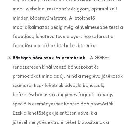
mobil weboldal reszponzív és gyors, optimalizált
minden képernyőméretre. A letölthető
mobilalkalmazás pedig még kényelmesebbé teszi a
fogadást, lehetővé téve a gyors hozzáférést a
fogadási piacokhoz bárhol és bármikor.
Bőséges bónuszok és promóciók
– A GGBet
rendszeresen kínál vonzó bónuszokat és
promóciókat mind az új, mind a meglévő játékosok
számára. Ezek lehetnek üdvözlő bónuszok,
befizetési bónuszok, ingyenes fogadások vagy
speciális eseményekhez kapcsolódó promóciók.
Ezek a lehetőségek jelentősen növelik a
játékélményt és extra értéket biztosítanak a