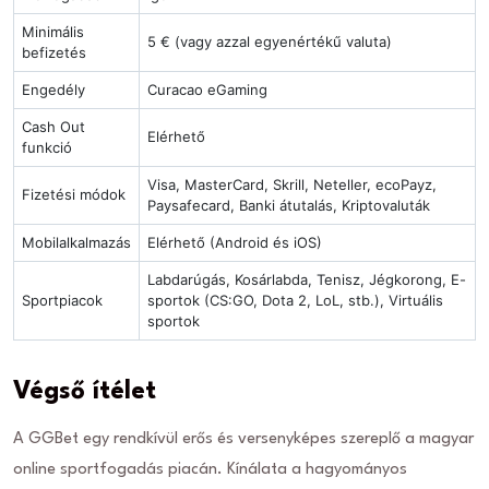
Minimális
5 € (vagy azzal egyenértékű valuta)
befizetés
Engedély
Curacao eGaming
Cash Out
Elérhető
funkció
Visa, MasterCard, Skrill, Neteller, ecoPayz,
Fizetési módok
Paysafecard, Banki átutalás, Kriptovaluták
Mobilalkalmazás
Elérhető (Android és iOS)
Labdarúgás, Kosárlabda, Tenisz, Jégkorong, E-
Sportpiacok
sportok (CS:GO, Dota 2, LoL, stb.), Virtuális
sportok
Végső ítélet
A GGBet egy rendkívül erős és versenyképes szereplő a magyar
online sportfogadás piacán. Kínálata a hagyományos