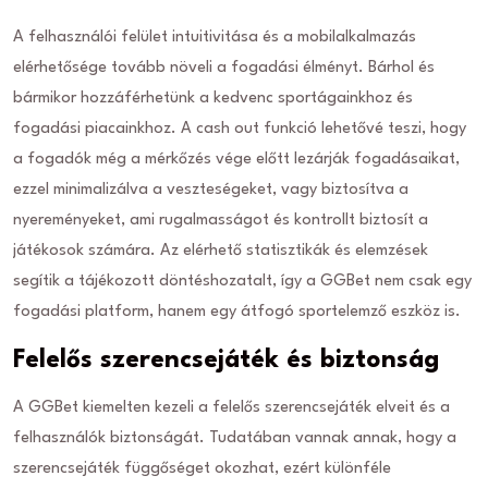
A felhasználói felület intuitivitása és a mobilalkalmazás
elérhetősége tovább növeli a fogadási élményt. Bárhol és
bármikor hozzáférhetünk a kedvenc sportágainkhoz és
fogadási piacainkhoz. A cash out funkció lehetővé teszi, hogy
a fogadók még a mérkőzés vége előtt lezárják fogadásaikat,
ezzel minimalizálva a veszteségeket, vagy biztosítva a
nyereményeket, ami rugalmasságot és kontrollt biztosít a
játékosok számára. Az elérhető statisztikák és elemzések
segítik a tájékozott döntéshozatalt, így a GGBet nem csak egy
fogadási platform, hanem egy átfogó sportelemző eszköz is.
Felelős szerencsejáték és biztonság
A GGBet kiemelten kezeli a felelős szerencsejáték elveit és a
felhasználók biztonságát. Tudatában vannak annak, hogy a
szerencsejáték függőséget okozhat, ezért különféle