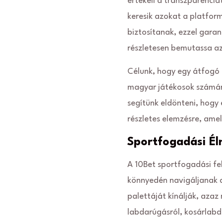
értékeli a transzparenci
keresik azokat a platfor
biztosítanak, ezzel garan
részletesen bemutassa az 
Célunk, hogy egy átfogó 
magyar játékosok számára 
segítünk eldönteni, hogy 
részletes elemzésre, ame
Sportfogadási É
A 10Bet sportfogadási fel
könnyedén navigáljanak 
palettáját kínálják, azaz
labdarúgásról, kosárlabdá