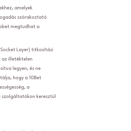
tekhez, amelyek
 fogadás szórakoztató
öbbet megtudhat a
Socket Layer) titkosítási
az illetéktelen
sítva legyen, és ne
tálja, hogy a 10Bet
tességesség, a
 szolgáltatókon keresztül