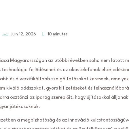
juin 12, 2026
10 minutes
piaca Magyarországon az utóbbi években soha nem látott 
is technológia fejlődésének és az okostelefonok elterjedésé
abb és diverzifikáltabb szolgáltatásokat keresnek, amelyek
m kiváló oddszokat, gyors kifizetéseket és felhasználóbarát
rra ösztönzi az iparág szereplőit, hogy újításokkal álljanak
gyar játékosoknak.
ezetben a megbízhatóság és az innováció kulcsfontosságúv