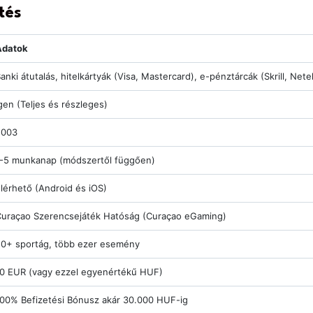
tés
Adatok
anki átutalás, hitelkártyák (Visa, Mastercard), e-pénztárcák (Skrill, Nete
gen (Teljes és részleges)
2003
-5 munkanap (módszertől függően)
lérhető (Android és iOS)
uraçao Szerencsejáték Hatóság (Curaçao eGaming)
0+ sportág, több ezer esemény
0 EUR (vagy ezzel egyenértékű HUF)
00% Befizetési Bónusz akár 30.000 HUF-ig