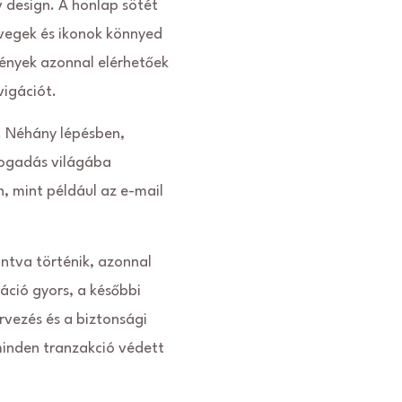
v design. A honlap sötét
övegek és ikonok könnyed
mények azonnal elérhetőek
igációt.
t. Néhány lépésben,
 fogadás világába
, mint például az e-mail
intva történik, azonnal
áció gyors, a későbbi
rvezés és a biztonsági
minden tranzakció védett