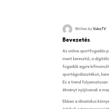
Written by
VuboTV
Bevezetés
Az online sportfogadás 
ment keresztül, a digitál
fogadók egyre kifinomult
sportágválasztékot, hane
Ez a trend folyamatosan a
élményt nyújtsanak a ma
Ebben a dinamikus körny