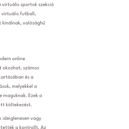
virtuális sportok szekció
irtuális futball,
t kínálnak, valósághű
odern online
et okozhat, számos
gtartásában és a
ások, melyekkel a
 be maguknak. Ezek a
t költekezést.
ok ideiglenesen vagy
ették a kontrollt. Az