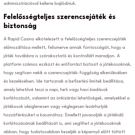
adminisztrációval kellene bajlódniuk.
Felelősségteljes szerencsejáték és
biztonság
A Rapid Casino elkötelezett a felelősségteljes szerencsejáték
előmozdítása mellett, felismerve annak fontosságát, hogy a
játék továbbra is szórakoztató és kontrollált maradjon. A
platform számos eszközt és erőforrást biztosít a játékosoknak,
hogy segítsen nekik a szerencsejáték-függőség elkerülésében
és kezelésében. Ide tartoznak a befizetési limitek beállítása,
amely lehetővé teszi a napi, heti vagy havi kiadások
korlátozását, valamint az önkizárási lehetőségek, amelyekkel a
játékosok ideiglenesen vagy véglegesen lezárhatják
hozzáférésüket a kaszinóhoz. Emellett javasolják a játékidő
korlátozásának beállítását is, ami segíthet a játékosoknak
abban, hogy tudatosabban kezeljék a képernyő előtt töltött