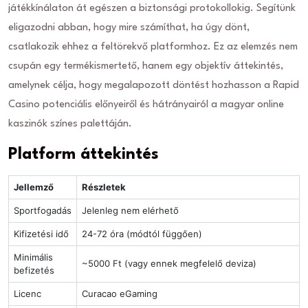
játékkínálaton át egészen a biztonsági protokollokig. Segítünk
eligazodni abban, hogy mire számíthat, ha úgy dönt,
csatlakozik ehhez a feltörekvő platformhoz. Ez az elemzés nem
csupán egy termékismertető, hanem egy objektív áttekintés,
amelynek célja, hogy megalapozott döntést hozhasson a Rapid
Casino potenciális előnyeiről és hátrányairól a magyar online
kaszinók színes palettáján.
Platform áttekintés
Jellemző
Részletek
Sportfogadás
Jelenleg nem elérhető
Kifizetési idő
24-72 óra (módtól függően)
Minimális
~5000 Ft (vagy ennek megfelelő deviza)
befizetés
Licenc
Curacao eGaming