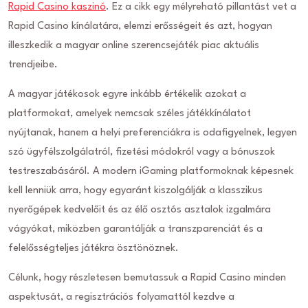
Rapid Casino kaszinó
. Ez a cikk egy mélyreható pillantást vet a
Rapid Casino kínálatára, elemzi erősségeit és azt, hogyan
illeszkedik a magyar online szerencsejáték piac aktuális
trendjeibe.
A magyar játékosok egyre inkább értékelik azokat a
platformokat, amelyek nemcsak széles játékkínálatot
nyújtanak, hanem a helyi preferenciákra is odafigyelnek, legyen
szó ügyfélszolgálatról, fizetési módokról vagy a bónuszok
testreszabásáról. A modern iGaming platformoknak képesnek
kell lenniük arra, hogy egyaránt kiszolgálják a klasszikus
nyerőgépek kedvelőit és az élő osztós asztalok izgalmára
vágyókat, miközben garantálják a transzparenciát és a
felelősségteljes játékra ösztönöznek.
Célunk, hogy részletesen bemutassuk a Rapid Casino minden
aspektusát, a regisztrációs folyamattól kezdve a