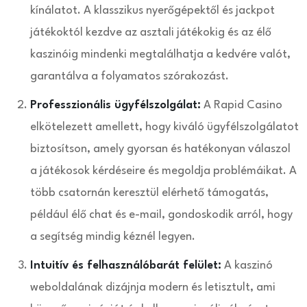
kínálatot. A klasszikus nyerőgépektől és jackpot
játékoktól kezdve az asztali játékokig és az élő
kaszinóig mindenki megtalálhatja a kedvére valót,
garantálva a folyamatos szórakozást.
Professzionális ügyfélszolgálat:
A Rapid Casino
elkötelezett amellett, hogy kiváló ügyfélszolgálatot
biztosítson, amely gyorsan és hatékonyan válaszol
a játékosok kérdéseire és megoldja problémáikat. A
több csatornán keresztül elérhető támogatás,
például élő chat és e-mail, gondoskodik arról, hogy
a segítség mindig kéznél legyen.
Intuitív és felhasználóbarát felület:
A kaszinó
weboldalának dizájnja modern és letisztult, ami