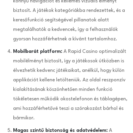
könnyű navigációt és kellemes vizuális élményt
biztosít. A játékok kategóriákba rendezettek, és a
keresőfunkció segítségével pillanatok alatt
megtalálhatók a kedvencek, így a felhasználók
gyorsan hozzáférhetnek a kívánt tartalomhoz.
Mobilbarát platform:
A Rapid Casino optimalizált
mobilélményt biztosít, így a játékosok útközben is
élvezhetik kedvenc játékaikat, anélkül, hogy külön
applikációt kellene letölteniük. Az oldal reszponzív
kialakításának köszönhetően minden funkció
tökéletesen működik okostelefonon és táblagépen,
ami hozzáférhetővé teszi a szórakozást bárhol és
bármikor.
Magas szintű biztonság és adatvédelem:
A