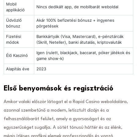
Mobil
Nincs dedikált app, de mobilbarát weboldal
applikáció
Üdvözlő
Akár 100% befizetési bónusz + ingyenes
bónusz
pörgetések
Fizetési
Bankkártyák (Visa, Mastercard), e-pénztárcák
módok
(Skrill, Neteller), banki átutalás, kriptovaluták
Igen (rulett, blackjack, baccarat, póker játékok és
Élő Kaszinó
game show-k)
Alapítás éve
2023
Első benyomások és regisztráció
Amikor valaki először látogat el a Rapid Casino weboldalára,
azonnal szembetűnő a modern, letisztult dizájn és a
felhasználóbarát felület, amely a gyorsaságot és az
egyszerűséget sugallja. A sötét tónusú háttér és az élénk,
mégis ízléses grafikai elemek professzionális és vonzó