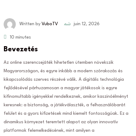
juin 12, 2026
Written by
VuboTV
10 minutes
Bevezetés
Az online szerencsejáték hihetetlen ütemben növekszik
Magyarországon, és egyre inkább a modern szórakozás és
kikapcsolódás szerves részévé válik. A digitális technológia
fejlődésével párhuzamosan a magyar játékosok is egyre
kifinomultabb igényekkel rendelkeznek, amikor kaszinóélményt
keresnek: a biztonság, a játékválaszték, a felhasználóbarát
felület és a gyors kifizetések mind kiemelt fontosságúak. Ez a
dinamikus környezet teremtett alapot az olyan innovatív
platformok felemelkedésének, mint amilyen a