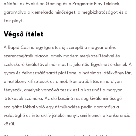
például az Evolution Gaming és a Pragmatic Play felelnek,
garantálva a kiemelkedő minőséget, a megbízhatóságot és a
fair playt.
Végső ítélet
A Rapid Casino egy ígéretes új szereplő a magyar online
szerencsejáték piacon, amely modern megközelítésével és
széleskörű kínálatával már most is jelentős figyelmet érdemel. A
gyors és felhasználóbarát platform, a hatalmas játékkönyvtár,
a hatékony kifizetések és a mobilkompatibilitás mind olyan
tényezők, amelyek vonzóvá teszik ezt a kaszinót a magyar
játékosok számára. Az élő kaszinó részleg kiváló minőségű
szolgáltatókkal való együttműködése pedig garantálja a
valósághű és interaktív játékélményt, ami kiemeli a konkurencia
közül.