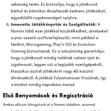
sebesség terén. Ez biztosítja, hogy a játékosok
bárhol és bármikor élvezhessék kedvenc játékaikat,
egyedülálló rugalmasságot nyújtva.
Innovatív Játékkönyvtár és Szolgáltatók:
A
Nomini több ezer játékkal büszkélkedhet, amelyeket
a piac vezető szoftverfejlesztői, mint például a
NetEnt, Microgaming, Play’n GO és Evolution
Gaming biztosítanak. Ez a sokszínűség garantálja,
hogy a játékosok mindig találnak valami újat és
izgalmasat, legyen szó a legújabb nyerőgépekről,
klasszikus asztali játékokról vagy élő kaszinó
élményekről. A játékok folyamatosan frissülnek, így
a kínálat mindig naprakész marad.
Első Benyomások és Regisztráció
Amikor először látogatunk el a Nomini oldalára, azonnal