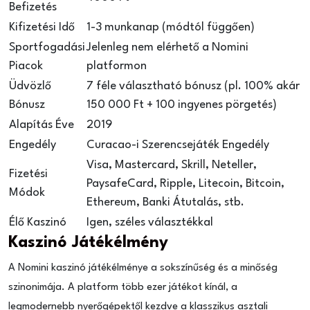
Befizetés
Kifizetési Idő
1-3 munkanap (módtól függően)
Sportfogadási
Jelenleg nem elérhető a Nomini
Piacok
platformon
Üdvözlő
7 féle választható bónusz (pl. 100% akár
Bónusz
150 000 Ft + 100 ingyenes pörgetés)
Alapítás Éve
2019
Engedély
Curacao-i Szerencsejáték Engedély
Visa, Mastercard, Skrill, Neteller,
Fizetési
PaysafeCard, Ripple, Litecoin, Bitcoin,
Módok
Ethereum, Banki Átutalás, stb.
Élő Kaszinó
Igen, széles választékkal
Kaszinó Játékélmény
A Nomini kaszinó játékélménye a sokszínűség és a minőség
szinonimája. A platform több ezer játékot kínál, a
legmodernebb nyerőgépektől kezdve a klasszikus asztali