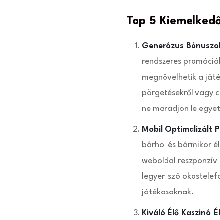
Top 5 Kiemelkedő
Generózus Bónuszok
rendszeres promóciók
megnövelhetik a játék
pörgetésekről vagy c
ne maradjon le egyet
Mobil Optimalizált 
bárhol és bármikor él
weboldal reszponzív 
legyen szó okostelef
játékosoknak.
Kiváló Élő Kaszinó 