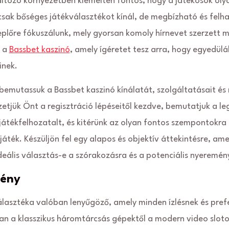
tozó környezetben kiemelten fontos, hogy a játékosok oly
sak bőséges játékválasztékot kínál, de megbízható és felha
replőre fókuszálunk, mely gyorsan komoly hírnevet szerzet
t a
Bassbet kaszinó
, amely ígéretet tesz arra, hogy egyedülá
inek.
 bemutassuk a Bassbet kaszinó kínálatát, szolgáltatásait é
zetjük Önt a regisztráció lépéseitől kezdve, bemutatjuk a 
 játékfelhozatalt, és kitérünk az olyan fontos szempontokra 
játék. Készüljön fel egy alapos és objektív áttekintésre, ame
eális választás-e a szórakozásra és a potenciális nyeremén
mény
álasztéka valóban lenyűgöző, amely minden ízlésnek és pref
n a klasszikus háromtárcsás gépektől a modern video slotok