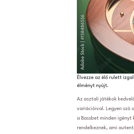
Élvezze az élő rulett izg
élményt nyújt.
Az asztali játékok kedvelő
variációival. Legyen szó a
a Bassbet minden igényt ki
rendelkeznek, ami autent