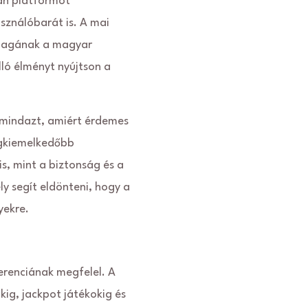
an platformot
sználóbarát is. A mai
t magának a magyar
lló élményt nyújtson a
s mindazt, amiért érdemes
legkiemelkedőbb
is, mint a biztonság és a
ly segít eldönteni, hogy a
yekre.
erenciának megfelel. A
ig, jackpot játékokig és