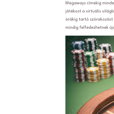
Megaways címekig minden
játékost a virtuális vilá
órákig tartó szórakozást
mindig felfedezhetnek új