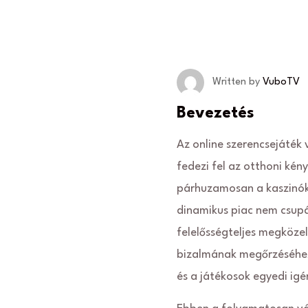
Written by
VuboTV
Bevezetés
Az online szerencsejáték
fedezi fel az otthoni kén
párhuzamosan a kaszinók
dinamikus piac nem csupán
felelősségteljes megközel
bizalmának megőrzéséhez.
és a játékosok egyedi ig