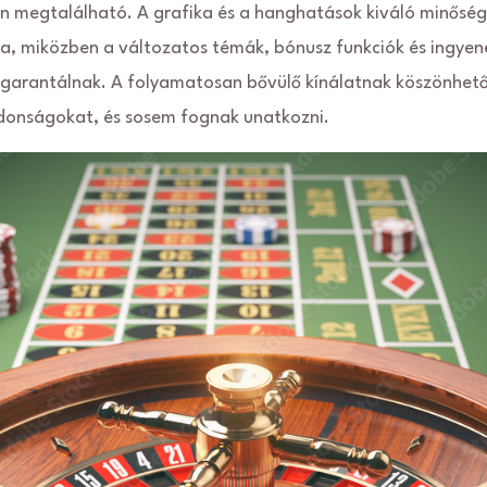
 megtalálható. A grafika és a hanghatások kiváló minősé
gba, miközben a változatos témák, bónusz funkciók és ingyen
 garantálnak. A folyamatosan bővülő kínálatnak köszönhető
donságokat, és sosem fognak unatkozni.