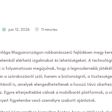
juin 12, 2026
11 minutes
 világa Magyarországon robbanásszerű fejlődésen megy kere
yelemből elérhető izgalmakat és lehetőségeket. A technológi
 is folyamatosan megújulnak, hogy a legmodernebb játékél
 a szórakozásról szól, hanem a biztonságról, a tisztességes
ítésről is, amelyek elengedhetetlenek a hosszú távú sikerhez
 Egyre elterjedtebbé válnak a mobilbarát platformok, a vi
ényeit figyelembe vevő személyre szabott ajánlatok.