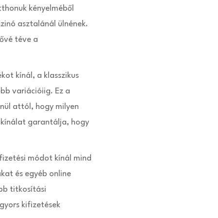
otthonuk kényelméből
szinó asztalánál ülnének.
tővé téve a
ot kínál, a klasszikus
b variációiig. Ez a
nül attól, hogy milyen
 kínálat garantálja, hogy
izetési módot kínál mind
kat és egyéb online
b titkosítási
gyors kifizetések