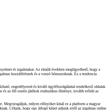
kényelmet és izgalmakat. Az elmúlt években megfigyelhető, hogy a
rugalmas hozzáférésnek és a vonzó bónuszoknak. Ez a tendencia
zható, engedélyezett és kiváló ügyfélszolgálattal rendelkező oldalak
 és az élő osztós játékok realisztikus élménye, tovább erősíti az
re. Megvizsgáljuk, milyen előnyöket kínál ez a platform a magyar
knak. Célunk, hogy egy átfogó képet adjunk erről az izgalmas online