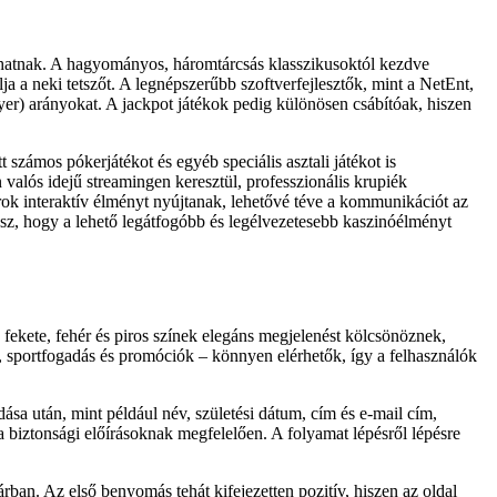
thatnak. A hagyományos, háromtárcsás klasszikusoktól kezdve
a neki tetszőt. A legnépszerűbb szoftverfejlesztők, mint a NetEnt,
yer) arányokat. A jackpot játékok pedig különösen csábítóak, hiszen
tt számos pókerjátékot és egyéb speciális asztali játékot is
valós idejű streamingen keresztül, professzionális krupiék
rok interaktív élményt nyújtanak, lehetővé téve a kommunikációt az
sz, hogy a lehető legátfogóbb és legélvezetesebb kaszinóélményt
fekete, fehér és piros színek elegáns megjelenést kölcsönöznek,
nó, sportfogadás és promóciók – könnyen elérhetők, így a felhasználók
a után, mint például név, születési dátum, cím és e-mail cím,
a biztonsági előírásoknak megfelelően. A folyamat lépésről lépésre
rban. Az első benyomás tehát kifejezetten pozitív, hiszen az oldal