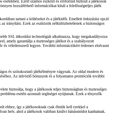
s esetekben. Ezért számos eszközt és erőforrást biztosít a játékosok
önnyen hozzáférhető információkat kínál a felelősségteljes játék
 kordában tartani a költéseket és a játékidőt. Emellett önkizárási opció
k az irányítást. Ezek az eszközök nélkülözhetetlenek a biztonságos
rnebb SSL titkosítási technológiát alkalmazza, hogy megakadályozza
, amely garantálja a tisztességes játékot és a szabályozott
ív és véletlenszerű legyen. További információkért érdemes elolvasni
ságos és szórakoztató játékélményre vágynak. Az oldal modern és
remtéséhez. Az üdvözlő bónuszok és a folyamatos promóciók további
lete biztosítja, hogy a játékosok teljes biztonságban és tisztességes
s probléma esetén azonnali segítséget nyújtanak. Ezek a tényezők
sít ehhez, így a játékosoknak csak élniük kell ezekkel a
lyan hely, ahol a játékosok valóban királyi bánásmódot kaphatnak.