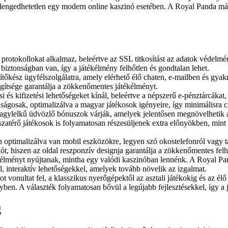
 elengedhetetlen egy modern online kaszinó esetében. A Royal Panda már
rotokollokat alkalmaz, beleértve az SSL titkosítást az adatok védelmér
e biztonságban van, így a játékélmény felhőtlen és gondtalan lehet.
tőkész ügyfélszolgálatra, amely elérhető élő chaten, e-mailben és gya
egítsége garantálja a zökkenőmentes játékélményt.
si és kifizetési lehetőségeket kínál, beleértve a népszerű e-pénztárcáka
nságosak, optimalizálva a magyar játékosok igényeire, így minimálisra 
agylelkű üdvözlő bónuszok várják, amelyek jelentősen megnövelhetik a
szatérő játékosok is folyamatosan részesüljenek extra előnyökben, min
 optimalizálva van mobil eszközökre, legyen szó okostelefonról vagy ta
iót, hiszen az oldal reszponzív designja garantálja a zökkenőmentes fe
élményt nyújtanak, mintha egy valódi kaszinóban lennénk. A Royal Panda
, interaktív lehetőségekkel, amelyek tovább növelik az izgalmat.
 vonultat fel, a klasszikus nyerőgépektől az asztali játékokig és az é
lőnyben. A választék folyamatosan bővül a legújabb fejlesztésekkel, így a
g