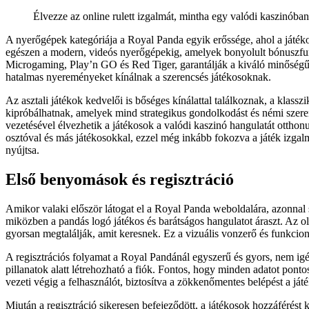
Élvezze az online rulett izgalmát, mintha egy valódi kaszinóban
A nyerőgépek kategóriája a Royal Panda egyik erőssége, ahol a játé
egészen a modern, videós nyerőgépekig, amelyek bonyolult bónuszfunk
Microgaming, Play’n GO és Red Tiger, garantálják a kiváló minőségű g
hatalmas nyereményeket kínálnak a szerencsés játékosoknak.
Az asztali játékok kedvelői is bőséges kínálattal találkoznak, a klasszi
kipróbálhatnak, amelyek mind strategikus gondolkodást és némi szeren
vezetésével élvezhetik a játékosok a valódi kaszinó hangulatát ottho
osztóval és más játékosokkal, ezzel még inkább fokozva a játék izga
nyújtsa.
Első benyomások és regisztráció
Amikor valaki először látogat el a Royal Panda weboldalára, azonnal 
miközben a pandás logó játékos és barátságos hangulatot áraszt. Az ol
gyorsan megtalálják, amit keresnek. Ez a vizuális vonzerő és funkciona
A regisztrációs folyamat a Royal Pandánál egyszerű és gyors, nem ig
pillanatok alatt létrehozható a fiók. Fontos, hogy minden adatot pont
vezeti végig a felhasználót, biztosítva a zökkenőmentes belépést a ját
Miután a regisztráció sikeresen befejeződött, a játékosok hozzáférést 