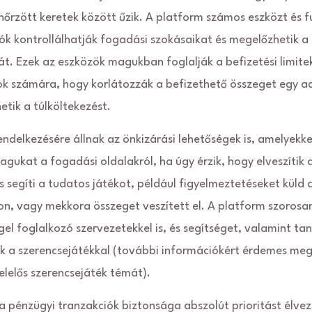
nőrzött keretek között űzik. A platform számos eszközt és f
lók kontrollálhatják fogadási szokásaikat és megelőzhetik 
át. Ezek az eszközök magukban foglalják a befizetési limite
sok számára, hogy korlátozzák a befizethető összeget egy a
etik a túlköltekezést.
endelkezésére állnak az önkizárási lehetőségek is, amelyekke
gukat a fogadási oldalakról, ha úgy érzik, hogy elveszítik a
s segíti a tudatos játékot, például figyelmeztetéseket küld a
on, vagy mekkora összeget veszített el. A platform szoros
l foglalkozó szervezetekkel is, és segítséget, valamint tan
ak a szerencsejátékkal (további információkért érdemes me
felelős szerencsejáték témát).
a pénzügyi tranzakciók biztonsága abszolút prioritást élvez