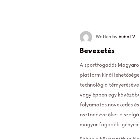
Written by
VuboTV
Bevezetés
A sportfogadás Magyarors
platform kínál lehetőség
technológia térnyerésével
vagy éppen egy kávézóban
folyamatos növekedés és 
ösztönözve őket a szolgá
magyar fogadók igényein