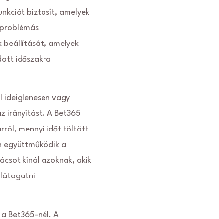
unkciót biztosít, amelyek
a problémás
k beállítását, amelyek
dott időszakra
l ideiglenesen vagy
z irányítást. A Bet365
rról, mennyi időt töltött
an együttműködik a
ácsot kínál azoknak, akik
glátogatni
 a Bet365-nél. A