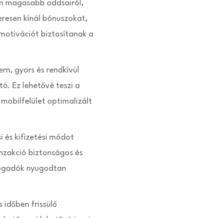
an magasabb oddsairól,
eresen kínál bónuszokat,
motivációt biztosítanak a
n, gyors és rendkívül
ó. Ez lehetővé teszi a
mobilfelület optimalizált
 és kifizetési módot
nzakció biztonságos és
 fogadók nyugodtan
 időben frissülő