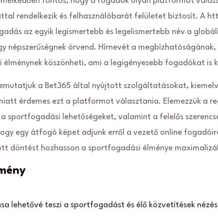
emelkedően fontos, hogy a fogadók olyan platformot válas
ttal rendelkezik és felhasználóbarát felületet biztosít. A h
gadás az egyik legismertebb és legelismertebb név a globál
gy népszerűségnek örvend. Hírnevét a megbízhatóságának,
ói élménynek köszönheti, ami a legigényesebb fogadókat is k
emutatjuk a Bet365 által nyújtott szolgáltatásokat, kiemel
att érdemes ezt a platformot választania. Elemezzük a reg
, a sportfogadási lehetőségeket, valamint a felelős szerenc
hogy egy átfogó képet adjunk erről a vezető online fogadóir
t döntést hozhasson a sportfogadási élménye maximalizá
lmény
a lehetővé teszi a sportfogadást és élő közvetítések nézés