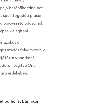
szanak, amely
ttps://bet365kaszino.net
is sportfogadási piacon,
 a piacvezető oddsainak
épes kielégíteni.
ve azokat a
isztrációs folyamatot, a
sejátékra vonatkozó
odáról, segítve Önt
lása érdekében.
ét bárhol és bármikor.