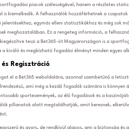
ortfogadási piacok szélességével, hanem a részletes statis
l is kiemelkedik. A felhasználók hozzáférhetnek a csapatok
si jelentésekhez, egymás elleni statisztikákhoz és még sok má
 meghozatalában. Ez a rengeteg információ, a felhasználó
l kiegészítve teszi a Bet365-öt Magyarországon is a sportfo
a a kiváló és megbízható fogadási élményt minden egyes a
és Regisztráció
ogat el a Bet365 weboldalára, azonnal szembetűnő a letiszt
s elrendezésű, ami még a kezdő fogadók számára is könnyen 
fontosabb sportesemények, az élő fogadások és a kaszinóját
álók pillanatok alatt megtalálhatják, amit keresnek, elkerülv
ést.
egyszerű és gyors, de rendkívül alapos, ami a biztonság és 