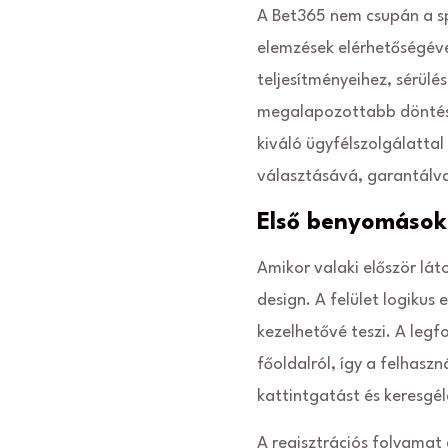
A Bet365 nem csupán a sp
elemzések elérhetőségéve
teljesítményeihez, sérülé
megalapozottabb döntések
kiváló ügyfélszolgálatta
választásává, garantálv
Első benyomások 
Amikor valaki először lát
design. A felület logiku
kezelhetővé teszi. A leg
főoldalról, így a felhaszn
kattintgatást és keresgél
A regisztrációs folyamat 