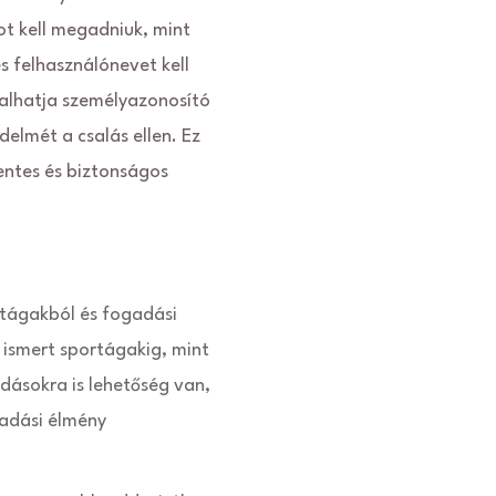
t kell megadniuk, mint
s felhasználónevet kell
lalhatja személyazonosító
delmét a csalás ellen. Ez
entes és biztonságos
rtágakból és fogadási
 ismert sportágakig, mint
dásokra is lehetőség van,
gadási élmény