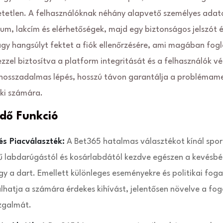
etlen. A felhasználóknak néhány alapvető személyes adato
tum, lakcím és elérhetőségek, majd egy biztonságos jelszót é
agy hangsúlyt fektet a fiók ellenőrzésére, ami magában fog
ezzel biztosítva a platform integritását és a felhasználók vé
é hosszadalmas lépés, hosszú távon garantálja a problémam
ki számára.
dő Funkció
és Piacválaszték:
A Bet365 hatalmas választékot kínál spo
ű labdarúgástól és kosárlabdától kezdve egészen a kevésbé
y a dart. Emellett különleges eseményekre és politikai foga
lhatja a számára érdekes kihívást, jelentősen növelve a fo
zgalmát.