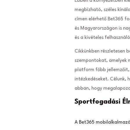
Ebben a környezetben ki
megbízható, széles kínála
címen elérhető Bet365 fo
és Magyarországon is na
és a kivételes felhasznál
Cikkünkben részletesen b
szempontokat, amelyek mi
platform főbb jellemzőit
intézkedéseket. Célunk, 
abban, hogy megalapozot
Sportfogadási É
A Bet365 mobilalkalmazás