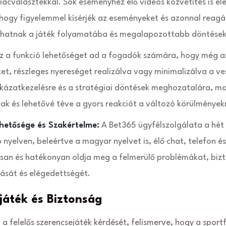
iacválasztékkal. Sok eseményhez élő videós közvetítés is elé
ogy figyelemmel kísérjék az eseményeket és azonnal reagál
atnak a játék folyamatába és megalapozottabb döntések
z a funkció lehetőséget ad a fogadók számára, hogy még a
üket, részleges nyereséget realizálva vagy minimalizálva a ve
kázatkezelésre és a stratégiai döntések meghozatalára, m
ak és lehetővé téve a gyors reakciót a változó körülmények
rhetősége és Szakértelme:
A Bet365 ügyfélszolgálata a hét
nyelven, beleértve a magyar nyelvet is, élő chat, telefon é
san és hatékonyan oldja meg a felmerülő problémákat, bizt
sát és elégedettségét.
játék és Biztonság
 a felelős szerencsejáték kérdését, felismerve, hogy a spor