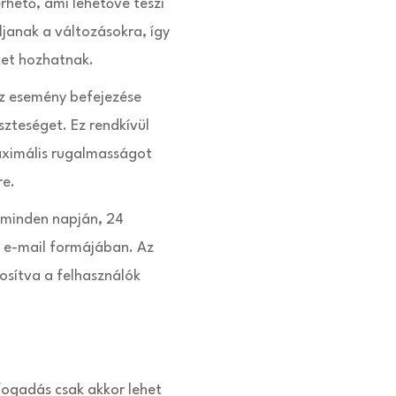
rhető, ami lehetővé teszi
janak a változásokra, így
et hozhatnak.
z esemény befejezése
szteséget. Ez rendkívül
aximális rugalmasságot
re.
 minden napján, 24
s e-mail formájában. Az
osítva a felhasználók
tfogadás csak akkor lehet