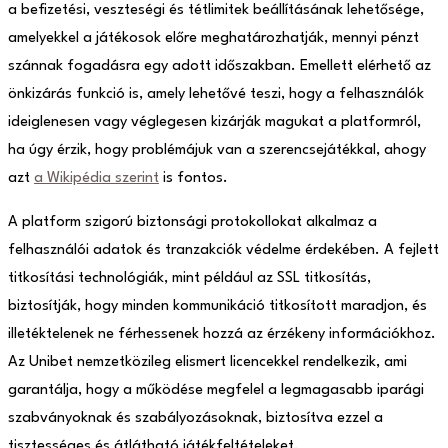
a befizetési, veszteségi és tétlimitek beállításának lehetősége,
amelyekkel a játékosok előre meghatározhatják, mennyi pénzt
szánnak fogadásra egy adott időszakban. Emellett elérhető az
önkizárás funkció is, amely lehetővé teszi, hogy a felhasználók
ideiglenesen vagy véglegesen kizárják magukat a platformról,
ha úgy érzik, hogy problémájuk van a szerencsejátékkal, ahogy
azt
a Wikipédia szerint
is fontos.
A platform szigorú biztonsági protokollokat alkalmaz a
felhasználói adatok és tranzakciók védelme érdekében. A fejlett
titkosítási technológiák, mint például az SSL titkosítás,
biztosítják, hogy minden kommunikáció titkosított maradjon, és
illetéktelenek ne férhessenek hozzá az érzékeny információkhoz.
Az Unibet nemzetközileg elismert licencekkel rendelkezik, ami
garantálja, hogy a működése megfelel a legmagasabb iparági
szabványoknak és szabályozásoknak, biztosítva ezzel a
tisztességes és átlátható játékfeltételeket.