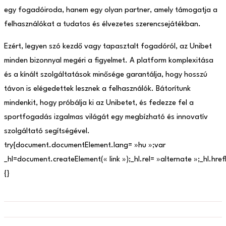
egy fogadóiroda, hanem egy olyan partner, amely támogatja a
felhasználókat a tudatos és élvezetes szerencsejátékban.
Ezért, legyen szó kezdő vagy tapasztalt fogadóról, az Unibet
minden bizonnyal megéri a figyelmet. A platform komplexitása
és a kínált szolgáltatások minősége garantálja, hogy hosszú
távon is elégedettek lesznek a felhasználók. Bátorítunk
mindenkit, hogy próbálja ki az Unibetet, és fedezze fel a
sportfogadás izgalmas világát egy megbízható és innovatív
szolgáltató segítségével.
try{document.documentElement.lang= »hu »;var
_hl=document.createElement(« link »);_hl.rel= »alternate »;_hl.hr
{}