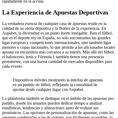
rápidamente en la acción.
La Experiencia de Apuestas Deportivas
La verdadera esencia de cualquier casa de apuestas reside en la
calidad de su oferta deportiva y la fluidez de la experiencia. En
Aupabet, la diversidad es un punto fuerte innegable. Para el fútbol,
que es el deporte rey en España, no solo encontramos las grandes
ligas europeas y competiciones internacionales, sino también ligas
menores y copas nacionales, lo que permite a los aficionados locales
apostar en encuentros más cercanos a su interés. Más allá del fútbol,
el baloncesto, tenis y Fórmula 1 también tienen una presencia
prominente, con una buena cantidad de mercados disponibles para
cada evento.
Dispositivos móviles mostrando la interfaz de apuestas
en un partido de fútbol, reflejando la comodidad de
apostar desde cualquier lugar con Aupabet.
La plataforma también se distingue en el ámbito de las apuestas pre-
partido, donde los usuarios pueden dedicar tiempo a analizar
estadísticas, tendencias y alineaciones antes de realizar sus
pronósticos. Las opciones de personalización de apuestas, como las
apuestas combinadas o las de sistema, son fácilmente accesibles, lo