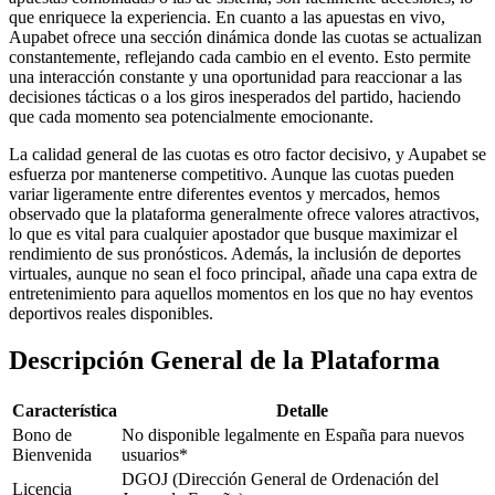
que enriquece la experiencia. En cuanto a las apuestas en vivo,
Aupabet ofrece una sección dinámica donde las cuotas se actualizan
constantemente, reflejando cada cambio en el evento. Esto permite
una interacción constante y una oportunidad para reaccionar a las
decisiones tácticas o a los giros inesperados del partido, haciendo
que cada momento sea potencialmente emocionante.
La calidad general de las cuotas es otro factor decisivo, y Aupabet se
esfuerza por mantenerse competitivo. Aunque las cuotas pueden
variar ligeramente entre diferentes eventos y mercados, hemos
observado que la plataforma generalmente ofrece valores atractivos,
lo que es vital para cualquier apostador que busque maximizar el
rendimiento de sus pronósticos. Además, la inclusión de deportes
virtuales, aunque no sean el foco principal, añade una capa extra de
entretenimiento para aquellos momentos en los que no hay eventos
deportivos reales disponibles.
Descripción General de la Plataforma
Característica
Detalle
Bono de
No disponible legalmente en España para nuevos
Bienvenida
usuarios*
DGOJ (Dirección General de Ordenación del
Licencia