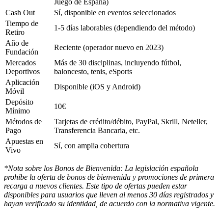
Juego de España)
Cash Out
Sí, disponible en eventos seleccionados
Tiempo de
1-5 días laborables (dependiendo del método)
Retiro
Año de
Reciente (operador nuevo en 2023)
Fundación
Mercados
Más de 30 disciplinas, incluyendo fútbol,
Deportivos
baloncesto, tenis, eSports
Aplicación
Disponible (iOS y Android)
Móvil
Depósito
10€
Mínimo
Métodos de
Tarjetas de crédito/débito, PayPal, Skrill, Neteller,
Pago
Transferencia Bancaria, etc.
Apuestas en
Sí, con amplia cobertura
Vivo
*Nota sobre los Bonos de Bienvenida: La legislación española
prohíbe la oferta de bonos de bienvenida y promociones de primera
recarga a nuevos clientes. Este tipo de ofertas pueden estar
disponibles para usuarios que lleven al menos 30 días registrados y
hayan verificado su identidad, de acuerdo con la normativa vigente.