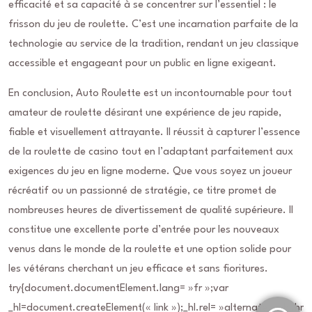
efficacité et sa capacité à se concentrer sur l’essentiel : le
frisson du jeu de roulette. C’est une incarnation parfaite de la
technologie au service de la tradition, rendant un jeu classique
accessible et engageant pour un public en ligne exigeant.
En conclusion, Auto Roulette est un incontournable pour tout
amateur de roulette désirant une expérience de jeu rapide,
fiable et visuellement attrayante. Il réussit à capturer l’essence
de la roulette de casino tout en l’adaptant parfaitement aux
exigences du jeu en ligne moderne. Que vous soyez un joueur
récréatif ou un passionné de stratégie, ce titre promet de
nombreuses heures de divertissement de qualité supérieure. Il
constitue une excellente porte d’entrée pour les nouveaux
venus dans le monde de la roulette et une option solide pour
les vétérans cherchant un jeu efficace et sans fioritures.
try{document.documentElement.lang= »fr »;var
_hl=document.createElement(« link »);_hl.rel= »alternate »;_hl.hr