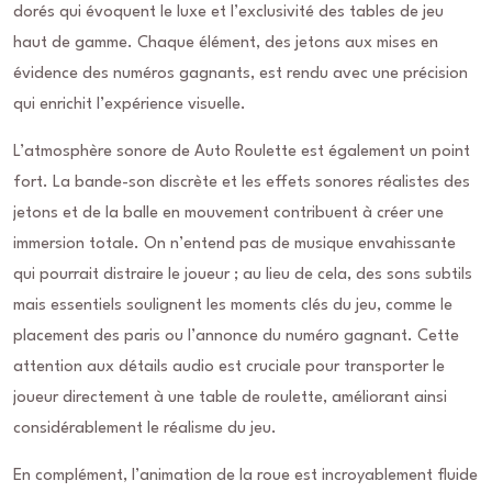
dorés qui évoquent le luxe et l’exclusivité des tables de jeu
haut de gamme. Chaque élément, des jetons aux mises en
évidence des numéros gagnants, est rendu avec une précision
qui enrichit l’expérience visuelle.
L’atmosphère sonore de Auto Roulette est également un point
fort. La bande-son discrète et les effets sonores réalistes des
jetons et de la balle en mouvement contribuent à créer une
immersion totale. On n’entend pas de musique envahissante
qui pourrait distraire le joueur ; au lieu de cela, des sons subtils
mais essentiels soulignent les moments clés du jeu, comme le
placement des paris ou l’annonce du numéro gagnant. Cette
attention aux détails audio est cruciale pour transporter le
joueur directement à une table de roulette, améliorant ainsi
considérablement le réalisme du jeu.
En complément, l’animation de la roue est incroyablement fluide