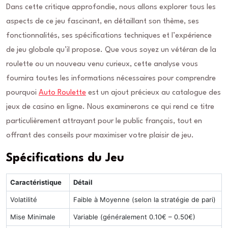
Dans cette critique approfondie, nous allons explorer tous les
aspects de ce jeu fascinant, en détaillant son thème, ses
fonctionnalités, ses spécifications techniques et l’expérience
de jeu globale qu’il propose. Que vous soyez un vétéran de la
roulette ou un nouveau venu curieux, cette analyse vous
fournira toutes les informations nécessaires pour comprendre
pourquoi
Auto Roulette
est un ajout précieux au catalogue des
jeux de casino en ligne. Nous examinerons ce qui rend ce titre
particulièrement attrayant pour le public français, tout en
offrant des conseils pour maximiser votre plaisir de jeu.
Spécifications du Jeu
Caractéristique
Détail
Volatilité
Faible à Moyenne (selon la stratégie de pari)
Mise Minimale
Variable (généralement 0.10€ – 0.50€)