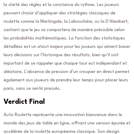
la clarté des règles et la constance du rythme. Les joueurs
peuvent choisir d’appliquer des stratégies classiques de
roulette comme la Martingale, la Labouchère, ou la D’Alembert,
sachant que le jeu se comportera de manière prévisible selon
les probabilités mathématiques. La fonction des statistiques
détaillées est un atout majeur pour les joueurs qui aiment baser
leurs décisions sur l’historique des résultats, bien qu’il soit
important de se rappeler que chaque tour est indépendant et
aléatoire. L’absence de pression d’un croupier en direct permet
également aux joueurs de prendre leur temps pour placer leurs
paris, sans se sentir pressés.
Verdict Final
Auto Roulette représente une innovation bienvenue dans le
monde des jeux de table en ligne, offrant une version épurée et
accélérée de la roulette européenne classique. Son design