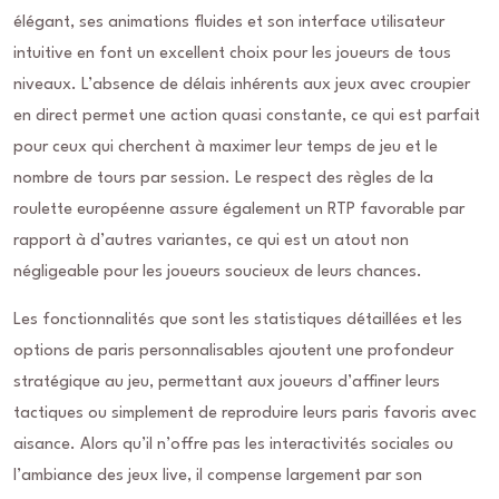
élégant, ses animations fluides et son interface utilisateur
intuitive en font un excellent choix pour les joueurs de tous
niveaux. L’absence de délais inhérents aux jeux avec croupier
en direct permet une action quasi constante, ce qui est parfait
pour ceux qui cherchent à maximer leur temps de jeu et le
nombre de tours par session. Le respect des règles de la
roulette européenne assure également un RTP favorable par
rapport à d’autres variantes, ce qui est un atout non
négligeable pour les joueurs soucieux de leurs chances.
Les fonctionnalités que sont les statistiques détaillées et les
options de paris personnalisables ajoutent une profondeur
stratégique au jeu, permettant aux joueurs d’affiner leurs
tactiques ou simplement de reproduire leurs paris favoris avec
aisance. Alors qu’il n’offre pas les interactivités sociales ou
l’ambiance des jeux live, il compense largement par son