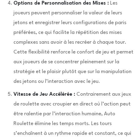
Options de Personnalisation des Mises :
Les
joueurs peuvent personnaliser la valeur de leurs
jetons et enregistrer leurs configurations de paris
préférées, ce qui facilite la répétition des mises
complexes sans avoir à les recréer à chaque tour.
Cette flexibilité renforce le confort de jeu et permet
aux joueurs de se concentrer pleinement sur la
stratégie et le plaisir plutôt que sur la manipulation
des jetons ou l’interaction avec le jeu.
Vitesse de Jeu Accélérée :
Contrairement aux jeux
de roulette avec croupier en direct où l’action peut
être ralentie par l’interaction humaine, Auto
Roulette élimine les temps morts. Les tours
s’enchaînent à un rythme rapide et constant, ce qui