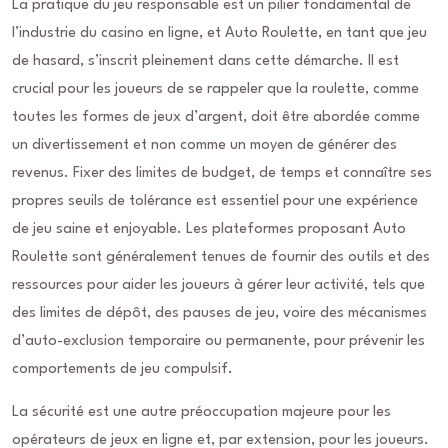
La pratique du jeu responsable est un pilier fondamental de
l’industrie du casino en ligne, et Auto Roulette, en tant que jeu
de hasard, s’inscrit pleinement dans cette démarche. Il est
crucial pour les joueurs de se rappeler que la roulette, comme
toutes les formes de jeux d’argent, doit être abordée comme
un divertissement et non comme un moyen de générer des
revenus. Fixer des limites de budget, de temps et connaître ses
propres seuils de tolérance est essentiel pour une expérience
de jeu saine et enjoyable. Les plateformes proposant Auto
Roulette sont généralement tenues de fournir des outils et des
ressources pour aider les joueurs à gérer leur activité, tels que
des limites de dépôt, des pauses de jeu, voire des mécanismes
d’auto-exclusion temporaire ou permanente, pour prévenir les
comportements de jeu compulsif.
La sécurité est une autre préoccupation majeure pour les
opérateurs de jeux en ligne et, par extension, pour les joueurs.