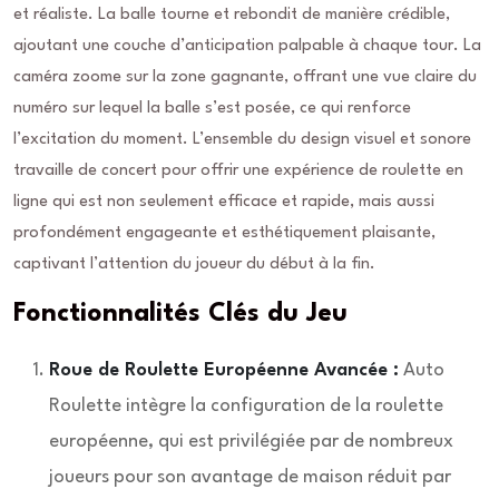
et réaliste. La balle tourne et rebondit de manière crédible,
ajoutant une couche d’anticipation palpable à chaque tour. La
caméra zoome sur la zone gagnante, offrant une vue claire du
numéro sur lequel la balle s’est posée, ce qui renforce
l’excitation du moment. L’ensemble du design visuel et sonore
travaille de concert pour offrir une expérience de roulette en
ligne qui est non seulement efficace et rapide, mais aussi
profondément engageante et esthétiquement plaisante,
captivant l’attention du joueur du début à la fin.
Fonctionnalités Clés du Jeu
Roue de Roulette Européenne Avancée :
Auto
Roulette intègre la configuration de la roulette
européenne, qui est privilégiée par de nombreux
joueurs pour son avantage de maison réduit par