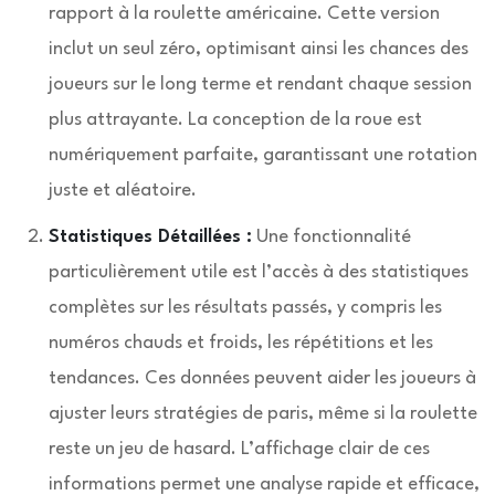
rapport à la roulette américaine. Cette version
inclut un seul zéro, optimisant ainsi les chances des
joueurs sur le long terme et rendant chaque session
plus attrayante. La conception de la roue est
numériquement parfaite, garantissant une rotation
juste et aléatoire.
Statistiques Détaillées :
Une fonctionnalité
particulièrement utile est l’accès à des statistiques
complètes sur les résultats passés, y compris les
numéros chauds et froids, les répétitions et les
tendances. Ces données peuvent aider les joueurs à
ajuster leurs stratégies de paris, même si la roulette
reste un jeu de hasard. L’affichage clair de ces
informations permet une analyse rapide et efficace,