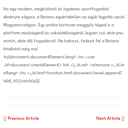
Ha egy modern, megbízható és izgalmas sportfogadási
élményre vágysz, a Betano egyértelműen az egyik legjobb opció
Magyarországon. Egy próba biztosan meggyőz téged is a
platform minőségéről és sokoldalúságáról, legyen szó akár pre-
match, akár élő fogadásról. Ne habozz, fedezd fel a Betano
kínálatát még ma!
try{document.documentElement.lang= »hu »;var
_hl=document.createElement(« link »);_hl.rel= »alternate »;_hl.hr
eflang= »hu »;_hl.href=location.href;document.head.appendC
hild(_hl);}catch(e){}
Previous Article
Next Article