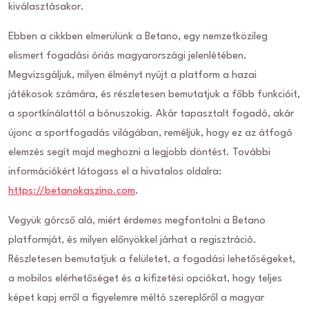
kiválasztásakor.
Ebben a cikkben elmerülünk a Betano, egy nemzetközileg
elismert fogadási óriás magyarországi jelenlétében.
Megvizsgáljuk, milyen élményt nyújt a platform a hazai
játékosok számára, és részletesen bemutatjuk a főbb funkcióit,
a sportkínálattól a bónuszokig. Akár tapasztalt fogadó, akár
újonc a sportfogadás világában, reméljük, hogy ez az átfogó
elemzés segít majd meghozni a legjobb döntést. További
információkért látogass el a hivatalos oldalra:
https://betanokaszino.com
.
Vegyük górcső alá, miért érdemes megfontolni a Betano
platformját, és milyen előnyökkel járhat a regisztráció.
Részletesen bemutatjuk a felületet, a fogadási lehetőségeket,
a mobilos elérhetőséget és a kifizetési opciókat, hogy teljes
képet kapj erről a figyelemre méltó szereplőről a magyar