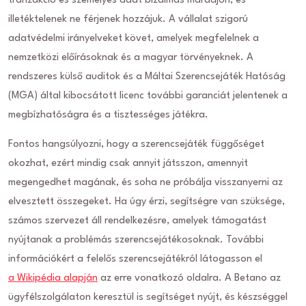
tranzakció és személyes adat bizalmas maradjon, és
illetéktelenek ne férjenek hozzájuk. A vállalat szigorú
adatvédelmi irányelveket követ, amelyek megfelelnek a
nemzetközi előírásoknak és a magyar törvényeknek. A
rendszeres külső auditok és a Máltai Szerencsejáték Hatóság
(MGA) által kibocsátott licenc további garanciát jelentenek a
megbízhatóságra és a tisztességes játékra.
Fontos hangsúlyozni, hogy a szerencsejáték függőséget
okozhat, ezért mindig csak annyit játsszon, amennyit
megengedhet magának, és soha ne próbálja visszanyerni az
elvesztett összegeket. Ha úgy érzi, segítségre van szüksége,
számos szervezet áll rendelkezésre, amelyek támogatást
nyújtanak a problémás szerencsejátékosoknak. További
információkért a felelős szerencsejátékról látogasson el
a Wikipédia alapján
az erre vonatkozó oldalra. A Betano az
ügyfélszolgálaton keresztül is segítséget nyújt, és készséggel