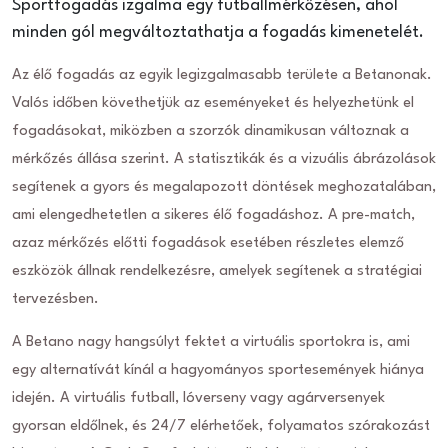
Sportfogadás izgalma egy futballmérkőzésen, ahol
minden gól megváltoztathatja a fogadás kimenetelét.
Az élő fogadás az egyik legizgalmasabb területe a Betanonak.
Valós időben követhetjük az eseményeket és helyezhetünk el
fogadásokat, miközben a szorzók dinamikusan változnak a
mérkőzés állása szerint. A statisztikák és a vizuális ábrázolások
segítenek a gyors és megalapozott döntések meghozatalában,
ami elengedhetetlen a sikeres élő fogadáshoz. A pre-match,
azaz mérkőzés előtti fogadások esetében részletes elemző
eszközök állnak rendelkezésre, amelyek segítenek a stratégiai
tervezésben.
A Betano nagy hangsúlyt fektet a virtuális sportokra is, ami
egy alternatívát kínál a hagyományos sportesemények hiánya
idején. A virtuális futball, lóverseny vagy agárversenyek
gyorsan eldőlnek, és 24/7 elérhetőek, folyamatos szórakozást