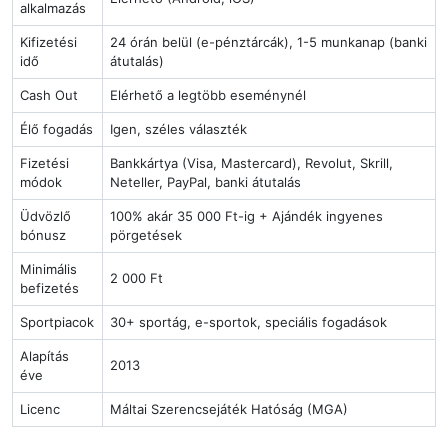
alkalmazás
Kifizetési
24 órán belül (e-pénztárcák), 1-5 munkanap (banki
idő
átutalás)
Cash Out
Elérhető a legtöbb eseménynél
Élő fogadás
Igen, széles választék
Fizetési
Bankkártya (Visa, Mastercard), Revolut, Skrill,
módok
Neteller, PayPal, banki átutalás
Üdvözlő
100% akár 35 000 Ft-ig + Ajándék ingyenes
bónusz
pörgetések
Minimális
2 000 Ft
befizetés
Sportpiacok
30+ sportág, e-sportok, speciális fogadások
Alapítás
2013
éve
Licenc
Máltai Szerencsejáték Hatóság (MGA)