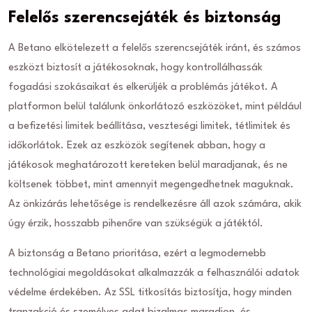
Felelős szerencsejáték és biztonság
A Betano elkötelezett a felelős szerencsejáték iránt, és számos
eszközt biztosít a játékosoknak, hogy kontrollálhassák
fogadási szokásaikat és elkerüljék a problémás játékot. A
platformon belül találunk önkorlátozó eszközöket, mint például
a befizetési limitek beállítása, veszteségi limitek, tétlimitek és
időkorlátok. Ezek az eszközök segítenek abban, hogy a
játékosok meghatározott kereteken belül maradjanak, és ne
költsenek többet, mint amennyit megengedhetnek maguknak.
Az önkizárás lehetősége is rendelkezésre áll azok számára, akik
úgy érzik, hosszabb pihenőre van szükségük a játéktól.
A biztonság a Betano prioritása, ezért a legmodernebb
technológiai megoldásokat alkalmazzák a felhasználói adatok
védelme érdekében. Az SSL titkosítás biztosítja, hogy minden