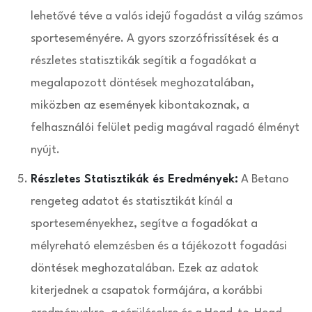
lehetővé téve a valós idejű fogadást a világ számos
sporteseményére. A gyors szorzófrissítések és a
részletes statisztikák segítik a fogadókat a
megalapozott döntések meghozatalában,
miközben az események kibontakoznak, a
felhasználói felület pedig magával ragadó élményt
nyújt.
Részletes Statisztikák és Eredmények:
A Betano
rengeteg adatot és statisztikát kínál a
sporteseményekhez, segítve a fogadókat a
mélyreható elemzésben és a tájékozott fogadási
döntések meghozatalában. Ezek az adatok
kiterjednek a csapatok formájára, a korábbi