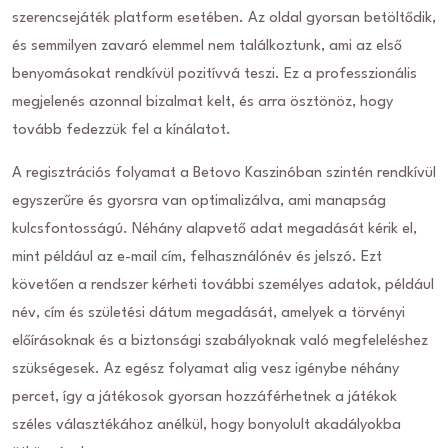
szerencsejáték platform esetében. Az oldal gyorsan betöltődik,
és semmilyen zavaró elemmel nem találkoztunk, ami az első
benyomásokat rendkívül pozitívvá teszi. Ez a professzionális
megjelenés azonnal bizalmat kelt, és arra ösztönöz, hogy
tovább fedezzük fel a kínálatot.
A regisztrációs folyamat a Betovo Kaszinóban szintén rendkívül
egyszerűre és gyorsra van optimalizálva, ami manapság
kulcsfontosságú. Néhány alapvető adat megadását kérik el,
mint például az e-mail cím, felhasználónév és jelszó. Ezt
követően a rendszer kérheti további személyes adatok, például
név, cím és születési dátum megadását, amelyek a törvényi
előírásoknak és a biztonsági szabályoknak való megfeleléshez
szükségesek. Az egész folyamat alig vesz igénybe néhány
percet, így a játékosok gyorsan hozzáférhetnek a játékok
széles választékához anélkül, hogy bonyolult akadályokba