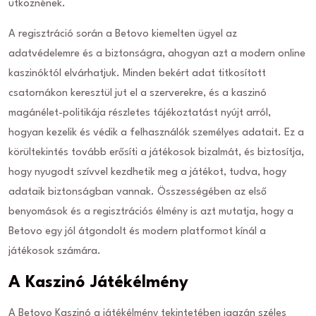
ütköznének.
A regisztráció során a Betovo kiemelten ügyel az
adatvédelemre és a biztonságra, ahogyan azt a modern online
kaszinóktól elvárhatjuk. Minden bekért adat titkosított
csatornákon keresztül jut el a szerverekre, és a kaszinó
magánélet-politikája részletes tájékoztatást nyújt arról,
hogyan kezelik és védik a felhasználók személyes adatait. Ez a
körültekintés tovább erősíti a játékosok bizalmát, és biztosítja,
hogy nyugodt szívvel kezdhetik meg a játékot, tudva, hogy
adataik biztonságban vannak. Összességében az első
benyomások és a regisztrációs élmény is azt mutatja, hogy a
Betovo egy jól átgondolt és modern platformot kínál a
játékosok számára.
A Kaszinó Játékélmény
A Betovo Kaszinó a játékélmény tekintetében igazán széles