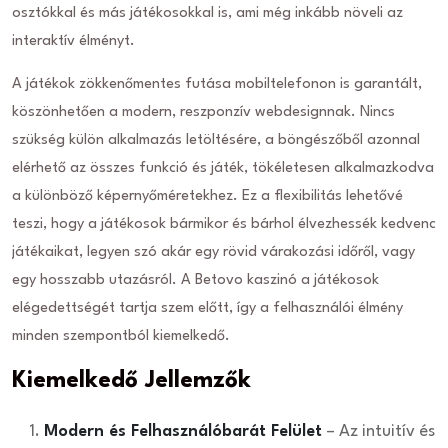
osztókkal és más játékosokkal is, ami még inkább növeli az
interaktív élményt.
A játékok zökkenőmentes futása mobiltelefonon is garantált,
köszönhetően a modern, reszponzív webdesignnak. Nincs
szükség külön alkalmazás letöltésére, a böngészőből azonnal
elérhető az összes funkció és játék, tökéletesen alkalmazkodva
a különböző képernyőméretekhez. Ez a flexibilitás lehetővé
teszi, hogy a játékosok bármikor és bárhol élvezhessék kedvenc
játékaikat, legyen szó akár egy rövid várakozási időről, vagy
egy hosszabb utazásról. A Betovo kaszinó a játékosok
elégedettségét tartja szem előtt, így a felhasználói élmény
minden szempontból kiemelkedő.
Kiemelkedő Jellemzők
Modern és Felhasználóbarát Felület
– Az intuitív és