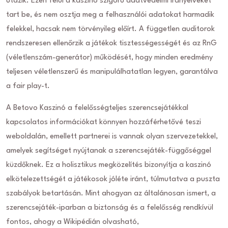
utazik. Ezen felül a kaszinó szigorú adatvédelmi irányelveket
tart be, és nem osztja meg a felhasználói adatokat harmadik
felekkel, hacsak nem törvényileg előírt. A független auditorok
rendszeresen ellenőrzik a játékok tisztességességét és az RnG
(véletlenszám-generátor) működését, hogy minden eredmény
teljesen véletlenszerű és manipulálhatatlan legyen, garantálva
a fair play-t.
A Betovo Kaszinó a felelősségteljes szerencsejátékkal
kapcsolatos információkat könnyen hozzáférhetővé teszi
weboldalán, emellett partnerei is vannak olyan szervezetekkel,
amelyek segítséget nyújtanak a szerencsejáték-függőséggel
küzdőknek. Ez a holisztikus megközelítés bizonyítja a kaszinó
elkötelezettségét a játékosok jóléte iránt, túlmutatva a puszta
szabályok betartásán. Mint ahogyan az általánosan ismert, a
szerencsejáték-iparban a biztonság és a felelősség rendkívül
fontos, ahogy a Wikipédián olvasható,