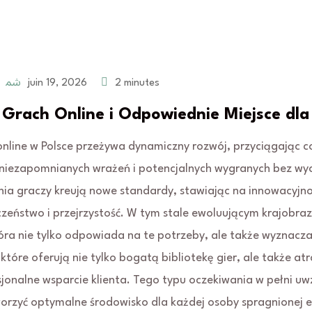
juin 19, 2026
2 minutes
Grach Online i Odpowiednie Miejsce dla
nline w Polsce przeżywa dynamiczny rozwój, przyciągając c
 niezapomnianych wrażeń i potencjalnych wygranych bez wy
nia graczy kreują nowe standardy, stawiając na innowacyjno
eństwo i przejrzystość. W tym stale ewoluującym krajobrazi
tóra nie tylko odpowiada na te potrzeby, ale także wyznacza
które oferują nie tylko bogatą bibliotekę gier, ale także a
sjonalne wsparcie klienta. Tego typu oczekiwania w pełni uw
tworzyć optymalne środowisko dla każdej osoby spragnionej 