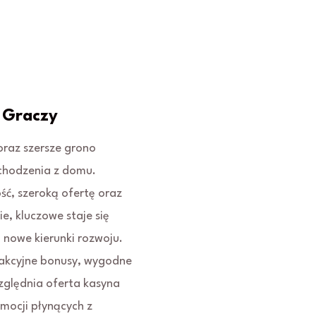
 Graczy
oraz szersze grono
chodzenia z domu.
ść, szeroką ofertę oraz
e, kluczowe staje się
 nowe kierunki rozwoju.
trakcyjne bonusy, wygodne
zględnia oferta kasyna
emocji płynących z