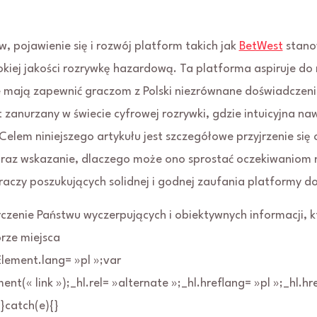
, pojawienie się i rozwój platform takich jak
BetWest
stano
iej jakości rozrywkę hazardową. Ta platforma aspiruje do m
tóre mają zapewnić graczom z Polski niezrównane doświadcze
t zanurzany w świecie cyfrowej rozrywki, gdzie intuicyjna na
lem niniejszego artykułu jest szczegółowe przyjrzenie się o
oraz wskazanie, dlaczego może ono sprostać oczekiwaniom 
aczy poszukujących solidnej i godnej zaufania platformy do
czenie Państwu wyczerpujących i obiektywnych informacji, 
rze miejsca
ement.lang= »pl »;var
t(« link »);_hl.rel= »alternate »;_hl.hreflang= »pl »;_hl.
}catch(e){}