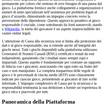
permanente per coloro che sentono di aver bisogno di una pausa dal
gioco. La piattaforma fornisce anche collegamenti a organizzazioni e
numeri di aiuto specializzati nell’assistenza per problemi legati al
gioco d’azzardo, dimostrando un impegno concreto verso la
prevenzione delle dipendenze. Questo approccio proattivo al gioco
responsabile è cruciale, come sottolineato da fonti autorevoli; stando
a
Wikipedia
, la tutela del giocatore è un aspetto imprescindibile dei
casinò online legali.
L’attenzione di Casea alla sicurezza non si limita alla protezione dei
dati e al gioco responsabile, ma si estende anche all’integrità dei
giochi stessi. Tutti i giochi disponibili sulla piattaforma utilizzano
Generatori di Numeri Casuali (RNG) certificati e testati da enti
indipendenti, garantendo che i risultati siano sempre equi e
imparziali. Questo aspetto è fondamentale per costruire un rapporto
di fiducia con i giocatori, assicurando che ogni esito sia frutto del
caso e non manipolato. La completa trasparenza delle regole di
gioco e le percentuali di vincita medie (RTP) sono chiaramente
indicate per ciascun gioco, permettendo ai giocatori di fare scelte
informate. L’impegno complessivo di Casea per la sicurezza e la
responsabilità testimonia la sua dedizione a fornire un’esperienza di
gioco etica e piacevole per tutti.
Panoramica della Piattaforma