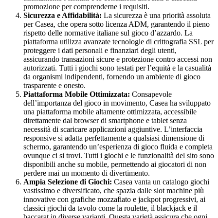
promozione per comprenderne i requisiti.
Sicurezza e Affidabilità:
La sicurezza è una priorità assoluta
per Casea, che opera sotto licenza ADM, garantendo il pieno
rispetto delle normative italiane sul gioco d’azzardo. La
piattaforma utilizza avanzate tecnologie di crittografia SSL per
proteggere i dati personali e finanziari degli utenti,
assicurando transazioni sicure e protezione contro accessi non
autorizzati. Tutti i giochi sono testati per l’equità e la casualità
da organismi indipendenti, fornendo un ambiente di gioco
trasparente e onesto.
Piattaforma Mobile Ottimizzata:
Consapevole
dell’importanza del gioco in movimento, Casea ha sviluppato
una piattaforma mobile altamente ottimizzata, accessibile
direttamente dal browser di smartphone e tablet senza
necessità di scaricare applicazioni aggiuntive. L’interfaccia
responsive si adatta perfettamente a qualsiasi dimensione di
schermo, garantendo un’esperienza di gioco fluida e completa
ovunque ci si trovi. Tutti i giochi e le funzionalità del sito sono
disponibili anche su mobile, permettendo ai giocatori di non
perdere mai un momento di divertimento.
Ampia Selezione di Giochi:
Casea vanta un catalogo giochi
vastissimo e diversificato, che spazia dalle slot machine più
innovative con grafiche mozzafiato e jackpot progressivi, ai
classici giochi da tavolo come la roulette, il blackjack e il
baccarat in diverse varianti. Questa varietà assicura che ogni