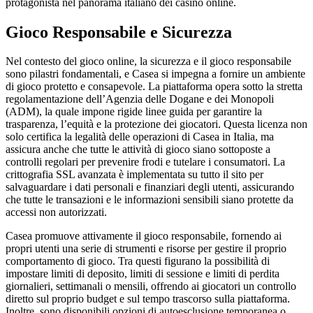
protagonista nel panorama italiano dei casinò online.
Gioco Responsabile e Sicurezza
Nel contesto del gioco online, la sicurezza e il gioco responsabile
sono pilastri fondamentali, e Casea si impegna a fornire un ambiente
di gioco protetto e consapevole. La piattaforma opera sotto la stretta
regolamentazione dell’Agenzia delle Dogane e dei Monopoli
(ADM), la quale impone rigide linee guida per garantire la
trasparenza, l’equità e la protezione dei giocatori. Questa licenza non
solo certifica la legalità delle operazioni di Casea in Italia, ma
assicura anche che tutte le attività di gioco siano sottoposte a
controlli regolari per prevenire frodi e tutelare i consumatori. La
crittografia SSL avanzata è implementata su tutto il sito per
salvaguardare i dati personali e finanziari degli utenti, assicurando
che tutte le transazioni e le informazioni sensibili siano protette da
accessi non autorizzati.
Casea promuove attivamente il gioco responsabile, fornendo ai
propri utenti una serie di strumenti e risorse per gestire il proprio
comportamento di gioco. Tra questi figurano la possibilità di
impostare limiti di deposito, limiti di sessione e limiti di perdita
giornalieri, settimanali o mensili, offrendo ai giocatori un controllo
diretto sul proprio budget e sul tempo trascorso sulla piattaforma.
Inoltre, sono disponibili opzioni di autoesclusione temporanea o