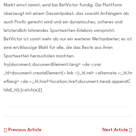
Markt ernst nimmt, wird bei BetVictor fündig. Die Plattform
überzeugt mit einem Gesamtpaket, das sowohl Anfängern als
auch Profis gerecht wird und ein dynamisches, sicheres und
letztendlich lohnendes Sportwetten-Erlebnis verspricht.
BetVictor ist somit mehr als nur ein weiterer Wettanbieter; es ist
eine erstklassige Wahl für alle, die das Beste aus ihren
Sportwetten herausholen möchten.
try{document.documentElement.lang= »de »;var
_hl=document.createElement(« link »);_hl.rel= »alternate »;_hl.hr
eflang= »de »;_hl.href=location.href;document.head.appendC
hild(_hl);}catch(e){}
Previous Article
Next Article