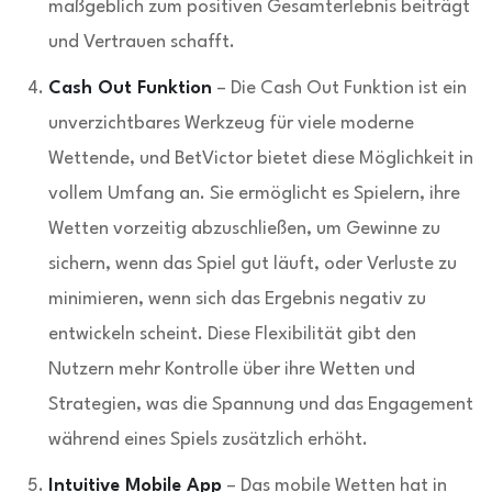
maßgeblich zum positiven Gesamterlebnis beiträgt
und Vertrauen schafft.
Cash Out Funktion
– Die Cash Out Funktion ist ein
unverzichtbares Werkzeug für viele moderne
Wettende, und BetVictor bietet diese Möglichkeit in
vollem Umfang an. Sie ermöglicht es Spielern, ihre
Wetten vorzeitig abzuschließen, um Gewinne zu
sichern, wenn das Spiel gut läuft, oder Verluste zu
minimieren, wenn sich das Ergebnis negativ zu
entwickeln scheint. Diese Flexibilität gibt den
Nutzern mehr Kontrolle über ihre Wetten und
Strategien, was die Spannung und das Engagement
während eines Spiels zusätzlich erhöht.
Intuitive Mobile App
– Das mobile Wetten hat in