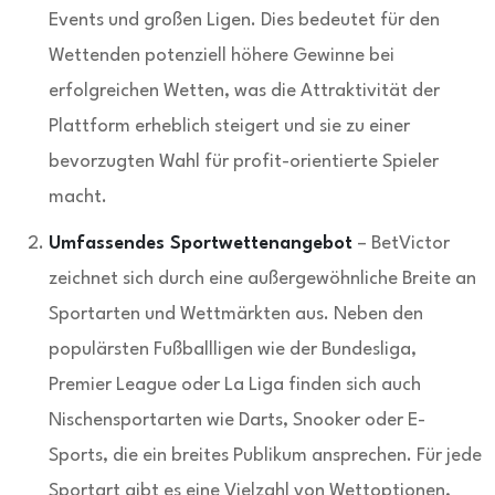
Events und großen Ligen. Dies bedeutet für den
Wettenden potenziell höhere Gewinne bei
erfolgreichen Wetten, was die Attraktivität der
Plattform erheblich steigert und sie zu einer
bevorzugten Wahl für profit-orientierte Spieler
macht.
Umfassendes Sportwettenangebot
– BetVictor
zeichnet sich durch eine außergewöhnliche Breite an
Sportarten und Wettmärkten aus. Neben den
populärsten Fußballligen wie der Bundesliga,
Premier League oder La Liga finden sich auch
Nischensportarten wie Darts, Snooker oder E-
Sports, die ein breites Publikum ansprechen. Für jede
Sportart gibt es eine Vielzahl von Wettoptionen,