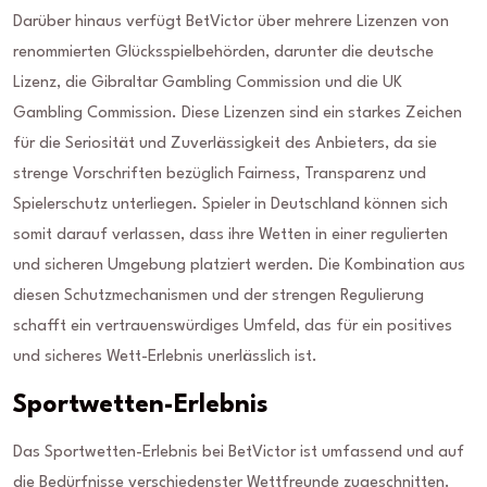
Darüber hinaus verfügt BetVictor über mehrere Lizenzen von
renommierten Glücksspielbehörden, darunter die deutsche
Lizenz, die Gibraltar Gambling Commission und die UK
Gambling Commission. Diese Lizenzen sind ein starkes Zeichen
für die Seriosität und Zuverlässigkeit des Anbieters, da sie
strenge Vorschriften bezüglich Fairness, Transparenz und
Spielerschutz unterliegen. Spieler in Deutschland können sich
somit darauf verlassen, dass ihre Wetten in einer regulierten
und sicheren Umgebung platziert werden. Die Kombination aus
diesen Schutzmechanismen und der strengen Regulierung
schafft ein vertrauenswürdiges Umfeld, das für ein positives
und sicheres Wett-Erlebnis unerlässlich ist.
Sportwetten-Erlebnis
Das Sportwetten-Erlebnis bei BetVictor ist umfassend und auf
die Bedürfnisse verschiedenster Wettfreunde zugeschnitten.