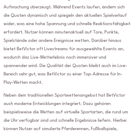
Aufmachung überzeugt. Während Events laufen, ändern sich
die Quoten dynamisch und spiegeln den aktuellen Spielverlauf
wider, was eine hohe Spannung und schnelle Reaktionsfähigkeit
erfordert. Nutzer können minutenaktuell auf Tore, Punkte,
Spielstände oder andere Ereignisse wetten. Darüber hinaus
bietet BetVictor oft Livestreams für ausgewählte Events an,
wodurch das Live-Wetterlebnis noch immersiver und
spannender wird. Die Qualität der Quoten bleibt auch im Live-
Bereich sehr gut, was BetVictor zu einer Top-Adresse für In-
Play-Wetten macht.
Neben dem traditionellen Sportwettenangebot hat BetVictor
auch moderne Entwicklungen integriert. Dazu gehören
beispielsweise die Wetten auf virtuelle Sportarten, die rund um
die Uhr verfügbar sind und schnelle Ergebnisse liefern. Hierbei
können Nutzer auf simulierte Pferderennen, Fußballspiele,