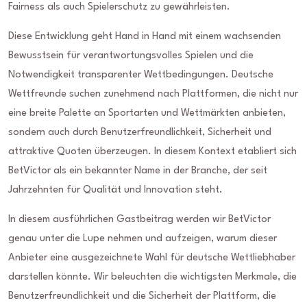
Fairness als auch Spielerschutz zu gewährleisten.
Diese Entwicklung geht Hand in Hand mit einem wachsenden
Bewusstsein für verantwortungsvolles Spielen und die
Notwendigkeit transparenter Wettbedingungen. Deutsche
Wettfreunde suchen zunehmend nach Plattformen, die nicht nur
eine breite Palette an Sportarten und Wettmärkten anbieten,
sondern auch durch Benutzerfreundlichkeit, Sicherheit und
attraktive Quoten überzeugen. In diesem Kontext etabliert sich
BetVictor als ein bekannter Name in der Branche, der seit
Jahrzehnten für Qualität und Innovation steht.
In diesem ausführlichen Gastbeitrag werden wir BetVictor
genau unter die Lupe nehmen und aufzeigen, warum dieser
Anbieter eine ausgezeichnete Wahl für deutsche Wettliebhaber
darstellen könnte. Wir beleuchten die wichtigsten Merkmale, die
Benutzerfreundlichkeit und die Sicherheit der Plattform, die