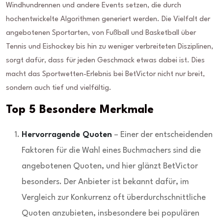
Windhundrennen und andere Events setzen, die durch
hochentwickelte Algorithmen generiert werden. Die Vielfalt der
angebotenen Sportarten, von Fußball und Basketball über
Tennis und Eishockey bis hin zu weniger verbreiteten Disziplinen,
sorgt dafür, dass für jeden Geschmack etwas dabei ist. Dies
macht das Sportwetten-Erlebnis bei BetVictor nicht nur breit,
sondern auch tief und vielfältig.
Top 5 Besondere Merkmale
Hervorragende Quoten
– Einer der entscheidenden
Faktoren für die Wahl eines Buchmachers sind die
angebotenen Quoten, und hier glänzt BetVictor
besonders. Der Anbieter ist bekannt dafür, im
Vergleich zur Konkurrenz oft überdurchschnittliche
Quoten anzubieten, insbesondere bei populären