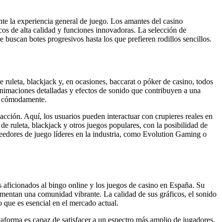
e la experiencia general de juego. Los amantes del casino
cos de alta calidad y funciones innovadoras. La selección de
buscan botes progresivos hasta los que prefieren rodillos sencillos.
 ruleta, blackjack y, en ocasiones, baccarat o póker de casino, todos
n animaciones detalladas y efectos de sonido que contribuyen a una
ar cómodamente.
acción. Aquí, los usuarios pueden interactuar con crupieres reales en
e ruleta, blackjack y otros juegos populares, con la posibilidad de
veedores de juego líderes en la industria, como Evolution Gaming o
 aficionados al bingo online y los juegos de casino en España. Su
omentan una comunidad vibrante. La calidad de sus gráficos, el sonido
 que es esencial en el mercado actual.
ataforma es capaz de satisfacer a un espectro más amplio de jugadores.