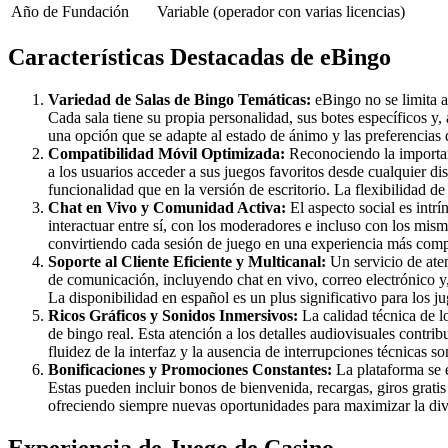
Año de Fundación
Variable (operador con varias licencias)
Características Destacadas de eBingo
Variedad de Salas de Bingo Temáticas:
eBingo no se limita a 
Cada sala tiene su propia personalidad, sus botes específicos 
una opción que se adapte al estado de ánimo y las preferencias 
Compatibilidad Móvil Optimizada:
Reconociendo la importanc
a los usuarios acceder a sus juegos favoritos desde cualquier d
funcionalidad que en la versión de escritorio. La flexibilidad d
Chat en Vivo y Comunidad Activa:
El aspecto social es intr
interactuar entre sí, con los moderadores e incluso con los mi
convirtiendo cada sesión de juego en una experiencia más compa
Soporte al Cliente Eficiente y Multicanal:
Un servicio de aten
de comunicación, incluyendo chat en vivo, correo electrónico y,
La disponibilidad en español es un plus significativo para los j
Ricos Gráficos y Sonidos Inmersivos:
La calidad técnica de l
de bingo real. Esta atención a los detalles audiovisuales contr
fluidez de la interfaz y la ausencia de interrupciones técnicas so
Bonificaciones y Promociones Constantes:
La plataforma se 
Estas pueden incluir bonos de bienvenida, recargas, giros grati
ofreciendo siempre nuevas oportunidades para maximizar la dive
Experiencia de Juego de Casino