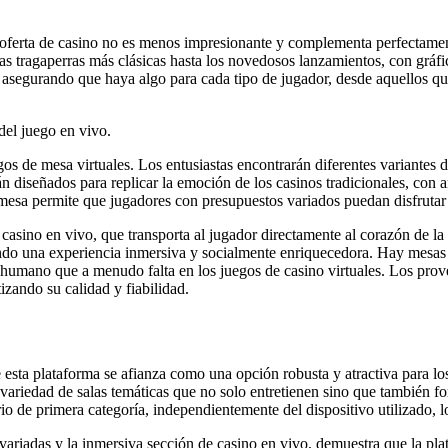
 oferta de casino no es menos impresionante y complementa perfectament
s tragaperras más clásicas hasta los novedosos lanzamientos, con gráfi
asegurando que haya algo para cada tipo de jugador, desde aquellos que 
del juego en vivo.
s de mesa virtuales. Los entusiastas encontrarán diferentes variantes de
stán diseñados para replicar la emoción de los casinos tradicionales, co
 de mesa permite que jugadores con presupuestos variados puedan disfrut
casino en vivo, que transporta al jugador directamente al corazón de la 
ando una experiencia inmersiva y socialmente enriquecedora. Hay mesas d
o humano que a menudo falta en los juegos de casino virtuales. Los pro
izando su calidad y fiabilidad.
sta plataforma se afianza como una opción robusta y atractiva para los
variedad de salas temáticas que no solo entretienen sino que también f
o de primera categoría, independientemente del dispositivo utilizado, lo
 variadas y la inmersiva sección de casino en vivo, demuestra que la pl