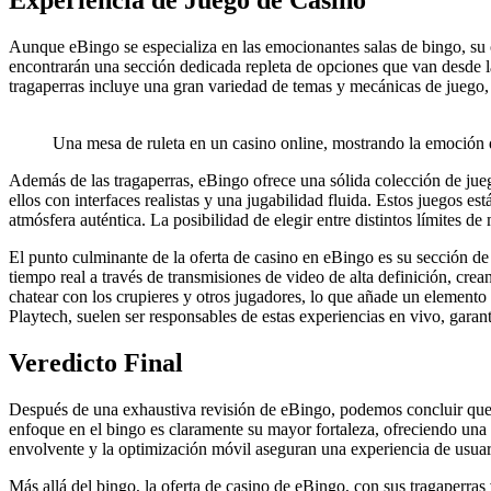
Aunque eBingo se especializa en las emocionantes salas de bingo, su
encontrarán una sección dedicada repleta de opciones que van desde la
tragaperras incluye una gran variedad de temas y mecánicas de juego, 
Una mesa de ruleta en un casino online, mostrando la emoción 
Además de las tragaperras, eBingo ofrece una sólida colección de juego
ellos con interfaces realistas y una jugabilidad fluida. Estos juegos e
atmósfera auténtica. La posibilidad de elegir entre distintos límites
El punto culminante de la oferta de casino en eBingo es su sección de 
tiempo real a través de transmisiones de video de alta definición, cre
chatear con los crupieres y otros jugadores, lo que añade un element
Playtech, suelen ser responsables de estas experiencias en vivo, garant
Veredicto Final
Después de una exhaustiva revisión de eBingo, podemos concluir que e
enfoque en el bingo es claramente su mayor fortaleza, ofreciendo una 
envolvente y la optimización móvil aseguran una experiencia de usuari
Más allá del bingo, la oferta de casino de eBingo, con sus tragaperras