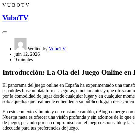
V
U
B
O
T
V
VuboTV
Written by
VuboTV
juin 12, 2026
9 minutes
Introducción: La Ola del Juego Online en
El panorama del juego online en España ha experimentado una transfo
españoles buscan plataformas seguras, emocionantes y que ofrezcan una
por la comodidad de jugar desde cualquier lugar y en cualquier momen
solo aquellos que realmente entienden a su público logran destacar e
En este contexto vibrante y en constante cambio, eBingo emerge como 
Nuestra meta es ofrecer una visión profunda y sin adornos de lo que e
de juego, pasando por su compromiso con el juego responsable y la seg
adecuada para tus preferencias de juego.