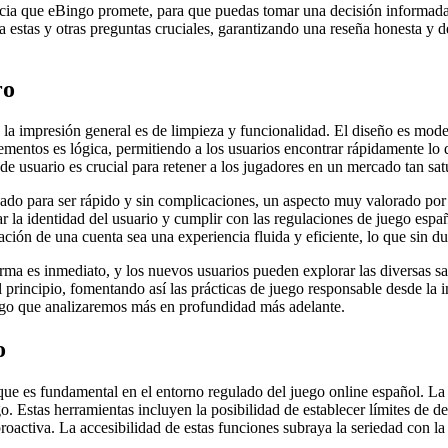
ncia que eBingo promete, para que puedas tomar una decisión informada.
stas y otras preguntas cruciales, garantizando una reseña honesta y de
ro
la impresión general es de limpieza y funcionalidad. El diseño es mode
lementos es lógica, permitiendo a los usuarios encontrar rápidamente lo 
 de usuario es crucial para retener a los jugadores en un mercado tan sa
eñado para ser rápido y sin complicaciones, un aspecto muy valorado p
icar la identidad del usuario y cumplir con las regulaciones de juego es
ación de una cuenta sea una experiencia fluida y eficiente, lo que sin d
forma es inmediato, y los nuevos usuarios pueden explorar las diversas s
l principio, fomentando así las prácticas de juego responsable desde la 
lgo que analizaremos más en profundidad más adelante.
o
ue es fundamental en el entorno regulado del juego online español. La
o. Estas herramientas incluyen la posibilidad de establecer límites de de
roactiva. La accesibilidad de estas funciones subraya la seriedad con 