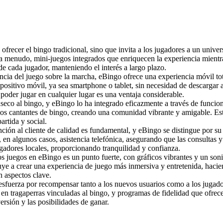
ofrecer el bingo tradicional, sino que invita a los jugadores a un unive
y, a menudo, mini-juegos integrados que enriquecen la experiencia mient
de cada jugador, manteniendo el interés a largo plazo.
ia del juego sobre la marcha, eBingo ofrece una experiencia móvil tot
ispositivo móvil, ya sea smartphone o tablet, sin necesidad de descargar
e poder jugar en cualquier lugar es una ventaja considerable.
ínseco al bingo, y eBingo lo ha integrado eficazmente a través de funci
smos cantantes de bingo, creando una comunidad vibrante y amigable. Es
rtida y social.
ción al cliente de calidad es fundamental, y eBingo se distingue por su
 en algunos casos, asistencia telefónica, asegurando que las consultas y
ugadores locales, proporcionando tranquilidad y confianza.
os juegos en eBingo es un punto fuerte, con gráficos vibrantes y un son
ibuye a crear una experiencia de juego más inmersiva y entretenida, hac
n aspectos clave.
esfuerza por recompensar tanto a los nuevos usuarios como a los jugado
s en tragaperras vinculadas al bingo, y programas de fidelidad que ofre
rsión y las posibilidades de ganar.