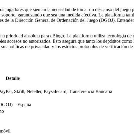
s jugadores que sientan la necesidad de tomar un descanso del juego po
de soporte, garantizando que sea una medida efectiva. La plataforma ta
ices de la Dirección General de Ordenación del Juego (DGOJ). Entender
 una prioridad absoluta para eBingo. La plataforma utiliza tecnología d
bles accesos no autorizados. Esto asegura que tanto los depósitos como l
us políticas de privacidad y los estrictos protocolos de verificación de
Detalle
PayPal, Skrill, Neteller, Paysafecard, Transferencia Bancaria
 (DGOJ) – España
no
 móvil