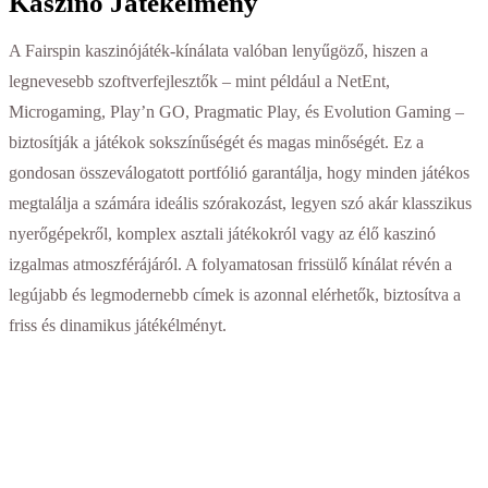
Kaszinó Játékélmény
A Fairspin kaszinójáték-kínálata valóban lenyűgöző, hiszen a
legnevesebb szoftverfejlesztők – mint például a NetEnt,
Microgaming, Play’n GO, Pragmatic Play, és Evolution Gaming –
biztosítják a játékok sokszínűségét és magas minőségét. Ez a
gondosan összeválogatott portfólió garantálja, hogy minden játékos
megtalálja a számára ideális szórakozást, legyen szó akár klasszikus
nyerőgépekről, komplex asztali játékokról vagy az élő kaszinó
izgalmas atmoszférájáról. A folyamatosan frissülő kínálat révén a
legújabb és legmodernebb címek is azonnal elérhetők, biztosítva a
friss és dinamikus játékélményt.