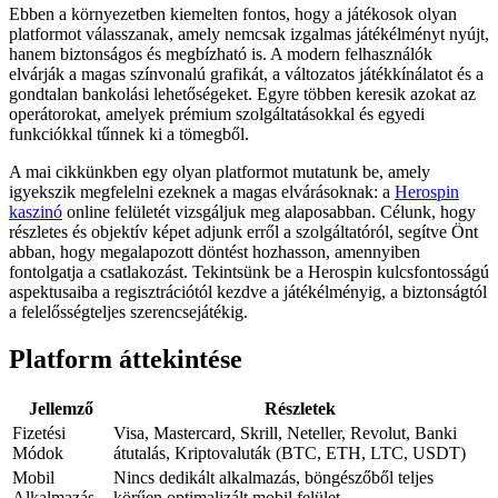
Ebben a környezetben kiemelten fontos, hogy a játékosok olyan
platformot válasszanak, amely nemcsak izgalmas játékélményt nyújt,
hanem biztonságos és megbízható is. A modern felhasználók
elvárják a magas színvonalú grafikát, a változatos játékkínálatot és a
gondtalan bankolási lehetőségeket. Egyre többen keresik azokat az
operátorokat, amelyek prémium szolgáltatásokkal és egyedi
funkciókkal tűnnek ki a tömegből.
A mai cikkünkben egy olyan platformot mutatunk be, amely
igyekszik megfelelni ezeknek a magas elvárásoknak: a
Herospin
kaszinó
online felületét vizsgáljuk meg alaposabban. Célunk, hogy
részletes és objektív képet adjunk erről a szolgáltatóról, segítve Önt
abban, hogy megalapozott döntést hozhasson, amennyiben
fontolgatja a csatlakozást. Tekintsünk be a Herospin kulcsfontosságú
aspektusaiba a regisztrációtól kezdve a játékélményig, a biztonságtól
a felelősségteljes szerencsejátékig.
Platform áttekintése
Jellemző
Részletek
Fizetési
Visa, Mastercard, Skrill, Neteller, Revolut, Banki
Módok
átutalás, Kriptovaluták (BTC, ETH, LTC, USDT)
Mobil
Nincs dedikált alkalmazás, böngészőből teljes
Alkalmazás
körűen optimalizált mobil felület