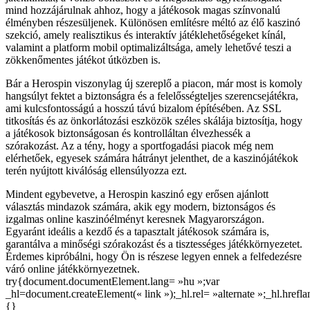
mind hozzájárulnak ahhoz, hogy a játékosok magas színvonalú
élményben részesüljenek. Különösen említésre méltó az élő kaszinó
szekció, amely realisztikus és interaktív játéklehetőségeket kínál,
valamint a platform mobil optimalizáltsága, amely lehetővé teszi a
zökkenőmentes játékot útközben is.
Bár a Herospin viszonylag új szereplő a piacon, már most is komoly
hangsúlyt fektet a biztonságra és a felelősségteljes szerencsejátékra,
ami kulcsfontosságú a hosszú távú bizalom építésében. Az SSL
titkosítás és az önkorlátozási eszközök széles skálája biztosítja, hogy
a játékosok biztonságosan és kontrolláltan élvezhessék a
szórakozást. Az a tény, hogy a sportfogadási piacok még nem
elérhetőek, egyesek számára hátrányt jelenthet, de a kaszinójátékok
terén nyújtott kiválóság ellensúlyozza ezt.
Mindent egybevetve, a Herospin kaszinó egy erősen ajánlott
választás mindazok számára, akik egy modern, biztonságos és
izgalmas online kaszinóélményt keresnek Magyarországon.
Egyaránt ideális a kezdő és a tapasztalt játékosok számára is,
garantálva a minőségi szórakozást és a tisztességes játékkörnyezetet.
Érdemes kipróbálni, hogy Ön is részese legyen ennek a felfedezésre
váró online játékkörnyezetnek.
try{document.documentElement.lang= »hu »;var
_hl=document.createElement(« link »);_hl.rel= »alternate »;_hl.href
{}