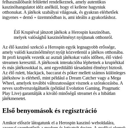
felhasználóbarát felülettel rendelkeznek, amely autentikus
kaszinóhangulatot idéz anélkül, hogy el kellene hagyniuk
otthonukat. A játékok szabályai világosak, és gyakran elérhetőek
ingyenes « demó » üzemmódban is, ami ideális a gyakorláshoz.
Élő Krupiéval játszott játékok a Herospin kaszinóban,
melyek valósághű kaszinóélményt nyújtanak otthonról.
Az élő kaszinó szekció a Herospin egyik legnagyobb erőssége,
amely valódi kaszinóélményt nyújt közvetlenül a játékos otthonába.
Itt profi krupiék vezetik az asztali játékokat valós időben, élő videó
streamen keresztül. A játékosok interakcióba léphetnek a krupiékkal
és más játékosokkal is, ami egyedülálló társadalmi élményt biztosít.
Az élő rulett, blackjack, baccarat és póker mellett számos különleges
játékshow is elérhető, mint például a Dream Catcher vagy a Mega
Wheel, amelyek további változatosságot visznek a szórakozásba. A
neves szoftverszolgáltatók (például Evolution Gaming, Pragmatic
Play Live) garantálják a kiváló minőségű streamet és a hibátlan
játékmenetet.
Első benyomások és regisztráció
Amikor először látogatunk el a Herospin kaszinó weboldalára,
azonnal szembetűnik a modern és letisztult design. A grafikai elemek