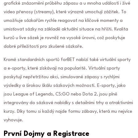
grafické znázornění průběhu zápasu a u mnoha událostí i živé
video přenosy (streamy), které výrazně umocňují zážitek. To
umožňuje sázkařům rychle reagovat na klíčové momenty a
umisťovat sázky na základě aktuální situace na hřišti. Kvalita
kurzů u live sázek je rovněž na vysoké úrovni, což poskytuje
dobré příležitosti pro zkušené sázkaře.
Kromě standardních sportů forBET nabízí také virtuální sporty
a e-sporty, které získávají na popularitě. Virtuální sporty
poskytují nepřetržitou akci, simulované zápasy s rychlými
výsledky a širokou škálu sázkových možností. E-sporty, jako
jsou League of Legends, CS:GO nebo Dota 2, jsou plně
integrovány do sázkové nabídky s detailními trhy a atraktivními
kurzy. Díky tomu si každý najde formu zábavy, která mu nejvíce
vyhovuje.
První Dojmy a Registrace