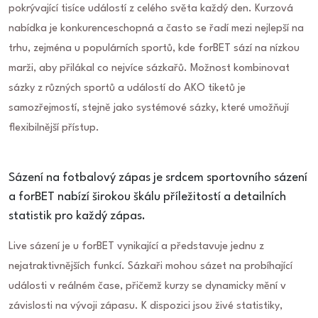
pokrývající tisíce událostí z celého světa každý den. Kurzová
nabídka je konkurenceschopná a často se řadí mezi nejlepší na
trhu, zejména u populárních sportů, kde forBET sází na nízkou
marži, aby přilákal co nejvíce sázkařů. Možnost kombinovat
sázky z různých sportů a událostí do AKO tiketů je
samozřejmostí, stejně jako systémové sázky, které umožňují
flexibilnější přístup.
Sázení na fotbalový zápas je srdcem sportovního sázení
a forBET nabízí širokou škálu příležitostí a detailních
statistik pro každý zápas.
Live sázení je u forBET vynikající a představuje jednu z
nejatraktivnějších funkcí. Sázkaři mohou sázet na probíhající
události v reálném čase, přičemž kurzy se dynamicky mění v
závislosti na vývoji zápasu. K dispozici jsou živé statistiky,