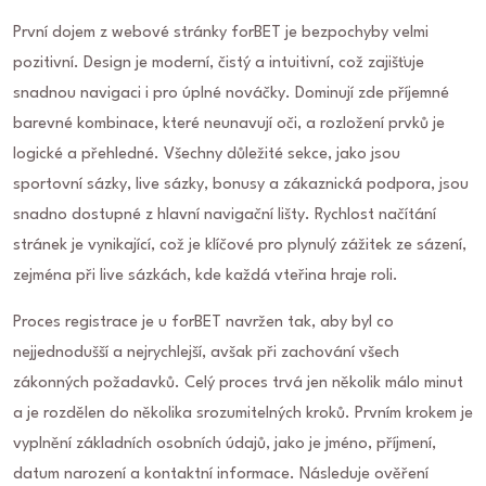
První dojem z webové stránky forBET je bezpochyby velmi
pozitivní. Design je moderní, čistý a intuitivní, což zajišťuje
snadnou navigaci i pro úplné nováčky. Dominují zde příjemné
barevné kombinace, které neunavují oči, a rozložení prvků je
logické a přehledné. Všechny důležité sekce, jako jsou
sportovní sázky, live sázky, bonusy a zákaznická podpora, jsou
snadno dostupné z hlavní navigační lišty. Rychlost načítání
stránek je vynikající, což je klíčové pro plynulý zážitek ze sázení,
zejména při live sázkách, kde každá vteřina hraje roli.
Proces registrace je u forBET navržen tak, aby byl co
nejjednodušší a nejrychlejší, avšak při zachování všech
zákonných požadavků. Celý proces trvá jen několik málo minut
a je rozdělen do několika srozumitelných kroků. Prvním krokem je
vyplnění základních osobních údajů, jako je jméno, příjmení,
datum narození a kontaktní informace. Následuje ověření