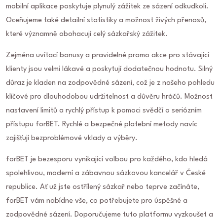
mobilní aplikace poskytuje plynulý zážitek ze sázení odkudkoli.
Oceňujeme také detailní statistiky a možnost živých přenosů,
které významně obohacují celý sázkařský zážitek.
Zejména uvítací bonusy a pravidelné promo akce pro stávající
klienty jsou velmi lákavé a poskytují dodatečnou hodnotu. Silný
důraz je kladen na zodpovědné sázení, což je z našeho pohledu
klíčové pro dlouhodobou udržitelnost a důvěru hráčů. Možnost
nastavení limitů a rychlý přístup k pomoci svědčí o seriózním
přístupu forBET. Rychlé a bezpečné platební metody navíc
zajišťují bezproblémové vklady a výběry.
forBET je bezesporu vynikající volbou pro každého, kdo hledá
spolehlivou, moderní a zábavnou sázkovou kancelář v České
republice. Ať už jste ostřílený sázkař nebo teprve začínáte,
forBET vám nabídne vše, co potřebujete pro úspěšné a
zodpovědné sázení. Doporučujeme tuto platformu vyzkoušet a