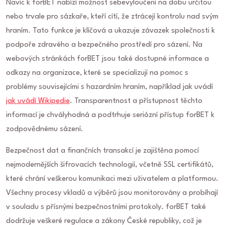
Navíc k forBET nabízí možnost sebevyloučení na dobu určitou
nebo trvale pro sázkaře, kteří cítí, že ztrácejí kontrolu nad svým
hraním. Tato funkce je klíčová a ukazuje závazek společnosti k
podpoře zdravého a bezpečného prostředí pro sázení. Na
webových stránkách forBET jsou také dostupné informace a
odkazy na organizace, které se specializují na pomoc s
problémy souvisejícími s hazardním hraním, například jak uvádí
jak uvádí Wikipedie
. Transparentnost a přístupnost těchto
informací je chvályhodná a podtrhuje seriózní přístup forBET k
zodpovědnému sázení.
Bezpečnost dat a finančních transakcí je zajištěna pomocí
nejmodernějších šifrovacích technologií, včetně SSL certifikátů,
které chrání veškerou komunikaci mezi uživatelem a platformou.
Všechny procesy vkladů a výběrů jsou monitorovány a probíhají
v souladu s přísnými bezpečnostními protokoly. forBET také
dodržuje veškeré regulace a zákony České republiky, což je