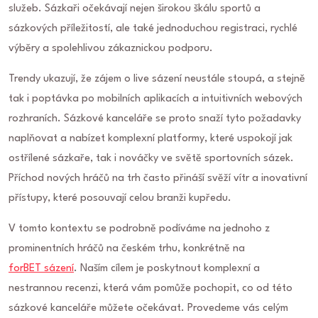
služeb. Sázkaři očekávají nejen širokou škálu sportů a
sázkových příležitostí, ale také jednoduchou registraci, rychlé
výběry a spolehlivou zákaznickou podporu.
Trendy ukazují, že zájem o live sázení neustále stoupá, a stejně
tak i poptávka po mobilních aplikacích a intuitivních webových
rozhraních. Sázkové kanceláře se proto snaží tyto požadavky
naplňovat a nabízet komplexní platformy, které uspokojí jak
ostřílené sázkaře, tak i nováčky ve světě sportovních sázek.
Příchod nových hráčů na trh často přináší svěží vítr a inovativní
přístupy, které posouvají celou branži kupředu.
V tomto kontextu se podrobně podíváme na jednoho z
prominentních hráčů na českém trhu, konkrétně na
forBET sázení
. Naším cílem je poskytnout komplexní a
nestrannou recenzi, která vám pomůže pochopit, co od této
sázkové kanceláře můžete očekávat. Provedeme vás celým