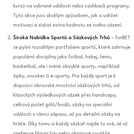
kurzů na vybrané události nebo cashback programy.
Tyto akce jsou skvělým způsobem, jak si udržet
motivaci a získat extra hodnotu ze svého sázení.
Široká Nabídka Sportů a Sázkových Trhů
– forBET
se pyšní rozsáhlým portfoliem sportů, které zahrnuje
populární disciplíny jako fotbal, hokej, tenis,
basketbal, ale i méně obvyklé sporty, například
šipky, snooker či e-sporty. Pro každý sport je k
dispozici obrovské množství sázkových trhů, od
klasických výsledkových sázek přes handicapy,
celkový počet gólů/bodů, sázky na speciální
události v rámci zápasu, až po detailní sázky na
hráče. Díky tomu si každý sázkař najde to své, ať už
preferuje hlavní ligy nebo okrajové soutěže.