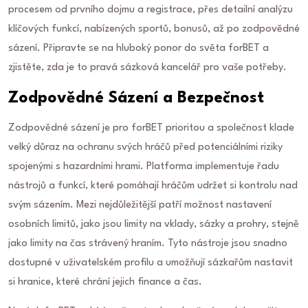
procesem od prvního dojmu a registrace, přes detailní analýzu
klíčových funkcí, nabízených sportů, bonusů, až po zodpovědné
sázení. Připravte se na hluboký ponor do světa forBET a
zjistěte, zda je to pravá sázková kancelář pro vaše potřeby.
Zodpovědné Sázení a Bezpečnost
Zodpovědné sázení je pro forBET prioritou a společnost klade
velký důraz na ochranu svých hráčů před potenciálními riziky
spojenými s hazardními hrami. Platforma implementuje řadu
nástrojů a funkcí, které pomáhají hráčům udržet si kontrolu nad
svým sázením. Mezi nejdůležitější patří možnost nastavení
osobních limitů, jako jsou limity na vklady, sázky a prohry, stejně
jako limity na čas strávený hraním. Tyto nástroje jsou snadno
dostupné v uživatelském profilu a umožňují sázkařům nastavit
si hranice, které chrání jejich finance a čas.