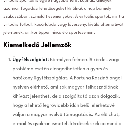
virtuális sportok is egyre nagyobb teret kapnak, amelyek
azonnali fogadási lehetőségeket kínálnak a nap bármely
szakaszában, szimulált eseményekre. A virtuális sportok, mint a
virtuális futball, kosárlabda vagy lóverseny, kiváló alternatívát
jelentenek, amikor éppen nincs élő sportesemény.
Kiemelkedő Jellemzők
Ügyfélszolgálat:
Bármilyen felmerülő kérdés vagy
probléma esetén elengedhetetlen a gyors és
hatékony ügyfélszolgálat. A Fortuna Kaszinó angol
nyelven elérhető, ami sok magyar felhasználónak
kihívást jelenthet, de a szolgáltató azon dolgozik,
hogy a lehető legrövidebb időn belül elérhetővé
váljon a magyar nyelvű támogatás is. Az élő chat,
e-mail és gyakran ismételt kérdések szekció mind a