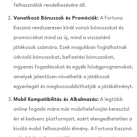
felhasználók rendelkezésére áll.
Vonatkozó Bónuszok és Promóciók:
A Fortuna
Kaszinó rendszeresen kínál vonzó bónuszokat és
promóciókat mind az új, mind a visszatérő
játékosok számára. Ezek magukban foglalhatnak
üdvözlő bónuszokat, befizetési bónuszokat,
ingyenes fogadásokat és egyéb hűségprogramokat,
amelyek jelentősen növelhetik a játékosok
egyenlegét és meghosszabbíthatják a játékélményt.
Mobil Kompatibilitás és Alkalmazás:
A legtöbb
online fogadó mára már mobiltelefonján keresztül
éri el kedvenc platformjait, ezért elengedhetetlen a
kiváló mobil felhasználói élmény. A Fortuna Kaszinó