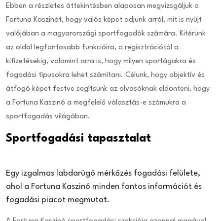
Ebben a részletes áttekintésben alaposan megvizsgáljuk a
Fortuna Kaszinót, hogy valós képet adjunk arról, mit is nyújt
valójában a magyarországi sportfogadók számára. Kitérünk
az oldal legfontosabb funkcióira, a regisztrációtól a
kifizetésekig, valamint arra is, hogy milyen sportágakra és
fogadási típusokra lehet számítani. Célunk, hogy objektív és
átfogó képet festve segítsünk az olvasóknak eldönteni, hogy
a Fortuna Kaszinó a megfelelő választás-e számukra a
sportfogadás világában.
Sportfogadási tapasztalat
Egy izgalmas labdarúgó mérkőzés fogadási felülete,
ahol a Fortuna Kaszinó minden fontos információt és
fogadási piacot megmutat.