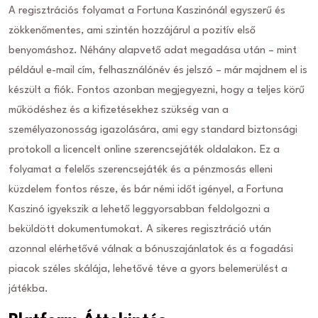
A regisztrációs folyamat a Fortuna Kaszinónál egyszerű és
zökkenőmentes, ami szintén hozzájárul a pozitív első
benyomáshoz. Néhány alapvető adat megadása után – mint
például e-mail cím, felhasználónév és jelszó – már majdnem el is
készült a fiók. Fontos azonban megjegyezni, hogy a teljes körű
működéshez és a kifizetésekhez szükség van a
személyazonosság igazolására, ami egy standard biztonsági
protokoll a licencelt online szerencsejáték oldalakon. Ez a
folyamat a felelős szerencsejáték és a pénzmosás elleni
küzdelem fontos része, és bár némi időt igényel, a Fortuna
Kaszinó igyekszik a lehető leggyorsabban feldolgozni a
beküldött dokumentumokat. A sikeres regisztráció után
azonnal elérhetővé válnak a bónuszajánlatok és a fogadási
piacok széles skálája, lehetővé téve a gyors belemerülést a
játékba.