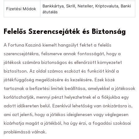
Bankkártya, Skrill, Neteller, Kriptovaluta, Banki
Fizetési Módok
átutalás
Felelős Szerencsejáték és Biztonság
A Fortuna Kaszinó kiemelt hangsúlyt fektet a felelős
szerencsejátékra, felismerve annak fontosságát, hogy a
játékosk számára biztonságos és ellenőrzött környezetet
biztosítson. Az oldal számos eszközt és funkciót kínál a
játékfüggőség megelőzésére és kezelésére. Ezek közé
tartoznak a befizetési limitek beállítása, amelyekkel a játékosok
korlátozhatják, mennyi pénzt helyezhetnek el a fiókjukba egy
adott időkereten belül. Ezenkívül lehetőség van önkizárásra is,
ami azt jelenti, hogy a játékos ideiglenesen vagy véglegesen
kizárhatja magát a játékból, ha úgy érzi, a fogadási szokásai
problémássá válnak.