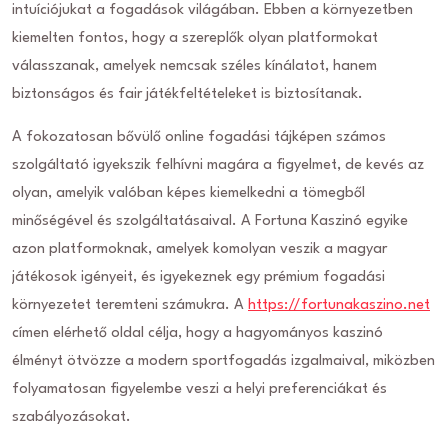
intuíciójukat a fogadások világában. Ebben a környezetben
kiemelten fontos, hogy a szereplők olyan platformokat
válasszanak, amelyek nemcsak széles kínálatot, hanem
biztonságos és fair játékfeltételeket is biztosítanak.
A fokozatosan bővülő online fogadási tájképen számos
szolgáltató igyekszik felhívni magára a figyelmet, de kevés az
olyan, amelyik valóban képes kiemelkedni a tömegből
minőségével és szolgáltatásaival. A Fortuna Kaszinó egyike
azon platformoknak, amelyek komolyan veszik a magyar
játékosok igényeit, és igyekeznek egy prémium fogadási
környezetet teremteni számukra. A
https://fortunakaszino.net
címen elérhető oldal célja, hogy a hagyományos kaszinó
élményt ötvözze a modern sportfogadás izgalmaival, miközben
folyamatosan figyelembe veszi a helyi preferenciákat és
szabályozásokat.