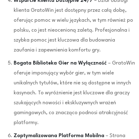
Wsparcie Klienta Dostępne 24/7
– Dział obsługi
klienta GratoWin jest dostępny przez całą dobę,
oferując pomoc w wielu językach, w tym również po
polsku, co jest nieocenioną zaletą. Profesjonalna i
szybka pomoc jest kluczowa dla budowania
zaufania i zapewnienia komfortu gry.
Bogata Biblioteka Gier na Wyłączność
– GratoWin
oferuje imponujący wybór gier, w tym wiele
unikalnych tytułów, które nie są dostępne w innych
kasynach. To wyróżnienie jest kluczowe dla graczy
szukających nowości i ekskluzywnych wrażeń
gamingowych, co znacząco podnosi atrakcyjność
platformy.
Zoptymalizowana Platforma Mobilna
– Strona