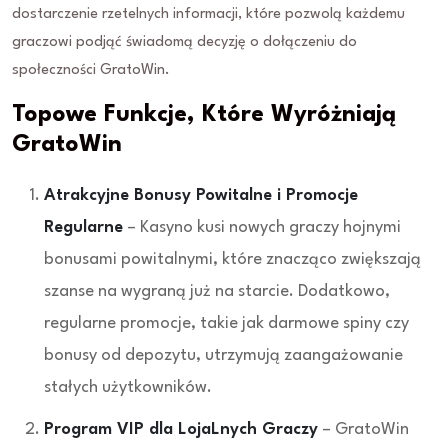
dostarczenie rzetelnych informacji, które pozwolą każdemu
graczowi podjąć świadomą decyzję o dołączeniu do
społeczności GratoWin.
Topowe Funkcje, Które Wyróżniają
GratoWin
Atrakcyjne Bonusy Powitalne i Promocje
Regularne
– Kasyno kusi nowych graczy hojnymi
bonusami powitalnymi, które znacząco zwiększają
szanse na wygraną już na starcie. Dodatkowo,
regularne promocje, takie jak darmowe spiny czy
bonusy od depozytu, utrzymują zaangażowanie
stałych użytkowników.
Program VIP dla LojaLnych Graczy
– GratoWin