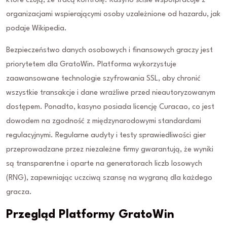
które czują, że tracą kontrolę. Kasyno ściśle współpracuje z
organizacjami wspierającymi osoby uzależnione od hazardu, jak
podaje Wikipedia.
Bezpieczeństwo danych osobowych i finansowych graczy jest
priorytetem dla GratoWin. Platforma wykorzystuje
zaawansowane technologie szyfrowania SSL, aby chronić
wszystkie transakcje i dane wrażliwe przed nieautoryzowanym
dostępem. Ponadto, kasyno posiada licencję Curacao, co jest
dowodem na zgodność z międzynarodowymi standardami
regulacyjnymi. Regularne audyty i testy sprawiedliwości gier
przeprowadzane przez niezależne firmy gwarantują, że wyniki
są transparentne i oparte na generatorach liczb losowych
(RNG), zapewniając uczciwą szansę na wygraną dla każdego
gracza.
Przegląd Platformy GratoWin