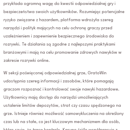
przykłada ogromną wagę do kwestii odpowiedzialnej gry i
bezpieczeństwa swoich użytkowników. Rozumiejąc potencjalne
ryzyko związane z hazardem, platforma wdrożyła szereg
narzędzi i polityk mających na celu ochronę graczy przed
uzależnieniem i zapewnienie bezpiecznego środowiska do
rozrywki. Te działania są zgodne z najlepszymi praktykami
branżowymi i mają na celu promowanie zdrowych nawyków w
zakresie rozrywki online.
W sekcji poświęconej odpowiedzialnej grze, GratoWin
udostępnia szereg informacji i zasobów, które pomagają
graczom rozpoznać i kontrolować swoje nawyki hazardowe.
Użytkownicy mają dostęp do narzędzi umożliwiających
ustalenie limitów depozytów, strat czy czasu spędzonego na
grze. Istnieje również możliwość samowykluczenia na określony
czas lub na stałe, co jest kluczowym mechanizmem dla osób,