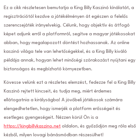
Ez a cikk részletesen bemutatja a King Billy Kaszinó kínálatát, a
regisztrációtól kezdve a játékélményen át egészen a felelős
szerencsejáték irányelvekig. Célunk, hogy objektív és átfogó
képet adjunk erről a platformról, segítve a magyar játékosokat
abban, hogy megalapozott döntést hozhassanak. Az online
kaszinó világa tele van lehetőségekkel, és a King Billy kiváló
példája annak, hogyan lehet minőségi szórakozást nyújtani egy
biztonságos és megbízható környezetben.
Kövesse velünk ezt a részletes elemzést, fedezze fel a King Billy
Kaszinó rejtett kincseit, és tudja meg, miért érdemes
ellátogatnia a királyságba! A jövőbeli játékosok számára
elengedhetetlen, hogy ismerjék a platform erősségeit és
esetleges gyengeségeit. Nézzen körül Ön is a
https://kingbillykaszino.net
oldalon, és győződjön meg róla első
kézből, milyen lovagi bánásmódban részesülhet!