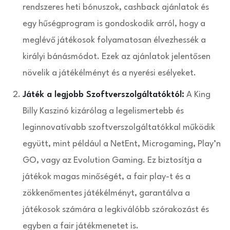
rendszeres heti bónuszok, cashback ajánlatok és
egy hűségprogram is gondoskodik arról, hogy a
meglévő játékosok folyamatosan élvezhessék a
királyi bánásmódot. Ezek az ajánlatok jelentősen
növelik a játékélményt és a nyerési esélyeket.
Játék a legjobb Szoftverszolgáltatóktól:
A King
Billy Kaszinó kizárólag a legelismertebb és
leginnovatívabb szoftverszolgáltatókkal működik
együtt, mint például a NetEnt, Microgaming, Play’n
GO, vagy az Evolution Gaming. Ez biztosítja a
játékok magas minőségét, a fair play-t és a
zökkenőmentes játékélményt, garantálva a
játékosok számára a legkiválóbb szórakozást és
egyben a fair játékmenetet is.