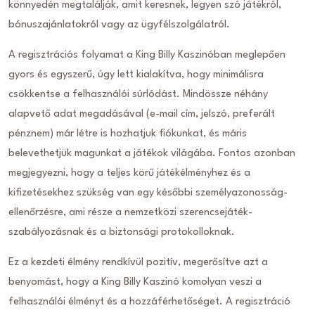
könnyedén megtalálják, amit keresnek, legyen szó játékról,
bónuszajánlatokról vagy az ügyfélszolgálatról.
A regisztrációs folyamat a King Billy Kaszinóban meglepően
gyors és egyszerű, úgy lett kialakítva, hogy minimálisra
csökkentse a felhasználói súrlódást. Mindössze néhány
alapvető adat megadásával (e-mail cím, jelszó, preferált
pénznem) már létre is hozhatjuk fiókunkat, és máris
belevethetjük magunkat a játékok világába. Fontos azonban
megjegyezni, hogy a teljes körű játékélményhez és a
kifizetésekhez szükség van egy későbbi személyazonosság-
ellenőrzésre, ami része a nemzetközi szerencsejáték-
szabályozásnak és a biztonsági protokolloknak.
Ez a kezdeti élmény rendkívül pozitív, megerősítve azt a
benyomást, hogy a King Billy Kaszinó komolyan veszi a
felhasználói élményt és a hozzáférhetőséget. A regisztráció