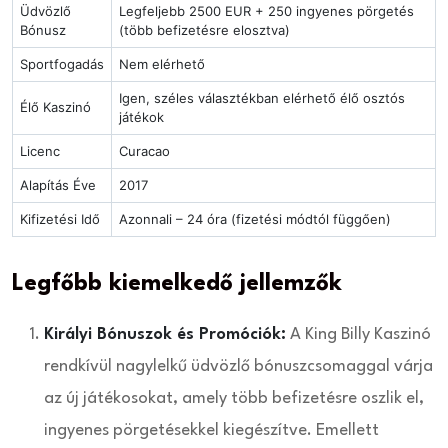
Üdvözlő
Legfeljebb 2500 EUR + 250 ingyenes pörgetés
Bónusz
(több befizetésre elosztva)
Sportfogadás
Nem elérhető
Igen, széles választékban elérhető élő osztós
Élő Kaszinó
játékok
Licenc
Curacao
Alapítás Éve
2017
Kifizetési Idő
Azonnali – 24 óra (fizetési módtól függően)
Legfőbb kiemelkedő jellemzők
Királyi Bónuszok és Promóciók:
A King Billy Kaszinó
rendkívül nagylelkű üdvözlő bónuszcsomaggal várja
az új játékosokat, amely több befizetésre oszlik el,
ingyenes pörgetésekkel kiegészítve. Emellett