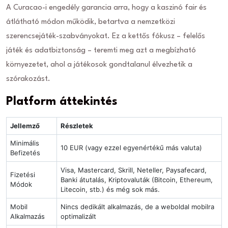
A Curacao-i engedély garancia arra, hogy a kaszinó fair és
átlátható módon működik, betartva a nemzetközi
szerencsejáték-szabványokat. Ez a kettős fókusz – felelős
játék és adatbiztonság – teremti meg azt a megbízható
környezetet, ahol a játékosok gondtalanul élvezhetik a
szórakozást.
Platform áttekintés
Jellemző
Részletek
Minimális
10 EUR (vagy ezzel egyenértékű más valuta)
Befizetés
Visa, Mastercard, Skrill, Neteller, Paysafecard,
Fizetési
Banki átutalás, Kriptovaluták (Bitcoin, Ethereum,
Módok
Litecoin, stb.) és még sok más.
Mobil
Nincs dedikált alkalmazás, de a weboldal mobilra
Alkalmazás
optimalizált