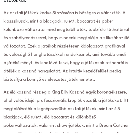
osztókkal.
Az asztali játékok kedvelői számára is bőséges a választék. A
klasszikusok, mint a blackjack, rulett, baccarat és póker
különböző változatai mind megtalálhatók, többféle téthatárral
és szabályrendszerrel, hogy mindenki megtalálja a stílusához illő
változatot. Ezek a játékok részletesen kidolgozott grafikával
és valósághű hanghatásokkal rendelkeznek, ami tovább emeli
a játékélményt, és lehetővé teszi, hogy a játékosok otthonról is
átéljék a kaszinó hangulatát. Az intuitív kezelőfelület pedig
biztosítja a könnyű és élvezetes játékmenetet.
Az élő kaszinó részleg a King Billy Kaszinó egyik koronaékszere,
ahol valós idejű, professzionális krupiék vezetik a játékokat. Itt
megtalálhatók a legnépszerűbb asztali játékok, mint az élő
blackjack, élő rulett, élő baccarat és különböző
pókerváltozatok, valamint show-játékok, mint a Dream Catcher