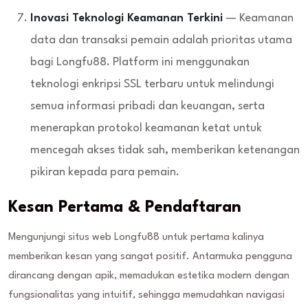
Inovasi Teknologi Keamanan Terkini
— Keamanan
data dan transaksi pemain adalah prioritas utama
bagi Longfu88. Platform ini menggunakan
teknologi enkripsi SSL terbaru untuk melindungi
semua informasi pribadi dan keuangan, serta
menerapkan protokol keamanan ketat untuk
mencegah akses tidak sah, memberikan ketenangan
pikiran kepada para pemain.
Kesan Pertama & Pendaftaran
Mengunjungi situs web Longfu88 untuk pertama kalinya
memberikan kesan yang sangat positif. Antarmuka pengguna
dirancang dengan apik, memadukan estetika modern dengan
fungsionalitas yang intuitif, sehingga memudahkan navigasi