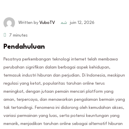
juin 12, 2026
Written by
VuboTV
7 minutes
Pendahuluan
Pesatnya perkembangan teknologi internet telah membawa
perubahan signifikan dalam berbagai aspek kehidupan,
termasuk industri hiburan dan perjudian. Di Indonesia, meskipun
regulasi yang ketat, popularitas taruhan online terus
meningkat, dengan jutaan pemain mencari platform yang
aman, terpercaya, dan menawarkan pengalaman bermain yang
tak tertandingi. Fenomena ini didorong oleh kemudahan akses,
variasi permainan yang luas, serta potensi keuntungan yang
menarik, menjadikan taruhan online sebagai alternatif hiburan