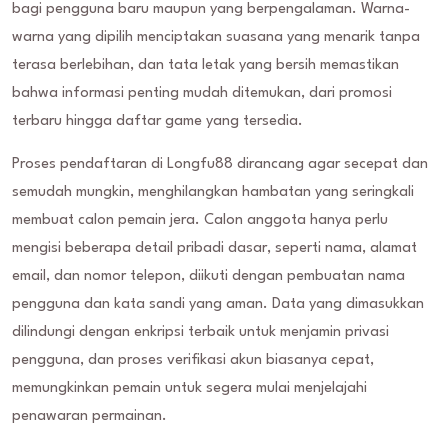
bagi pengguna baru maupun yang berpengalaman. Warna-
warna yang dipilih menciptakan suasana yang menarik tanpa
terasa berlebihan, dan tata letak yang bersih memastikan
bahwa informasi penting mudah ditemukan, dari promosi
terbaru hingga daftar game yang tersedia.
Proses pendaftaran di Longfu88 dirancang agar secepat dan
semudah mungkin, menghilangkan hambatan yang seringkali
membuat calon pemain jera. Calon anggota hanya perlu
mengisi beberapa detail pribadi dasar, seperti nama, alamat
email, dan nomor telepon, diikuti dengan pembuatan nama
pengguna dan kata sandi yang aman. Data yang dimasukkan
dilindungi dengan enkripsi terbaik untuk menjamin privasi
pengguna, dan proses verifikasi akun biasanya cepat,
memungkinkan pemain untuk segera mulai menjelajahi
penawaran permainan.