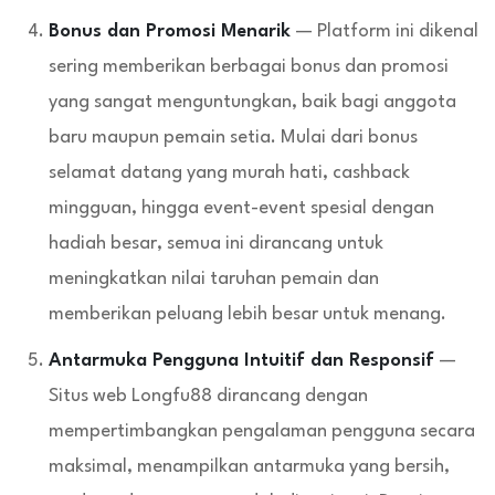
Bonus dan Promosi Menarik
— Platform ini dikenal
sering memberikan berbagai bonus dan promosi
yang sangat menguntungkan, baik bagi anggota
baru maupun pemain setia. Mulai dari bonus
selamat datang yang murah hati, cashback
mingguan, hingga event-event spesial dengan
hadiah besar, semua ini dirancang untuk
meningkatkan nilai taruhan pemain dan
memberikan peluang lebih besar untuk menang.
Antarmuka Pengguna Intuitif dan Responsif
—
Situs web Longfu88 dirancang dengan
mempertimbangkan pengalaman pengguna secara
maksimal, menampilkan antarmuka yang bersih,