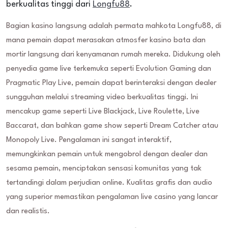
berkualitas tinggi dari
Longfu88
.
Bagian kasino langsung adalah permata mahkota Longfu88, di
mana pemain dapat merasakan atmosfer kasino bata dan
mortir langsung dari kenyamanan rumah mereka. Didukung oleh
penyedia game live terkemuka seperti Evolution Gaming dan
Pragmatic Play Live, pemain dapat berinteraksi dengan dealer
sungguhan melalui streaming video berkualitas tinggi. Ini
mencakup game seperti Live Blackjack, Live Roulette, Live
Baccarat, dan bahkan game show seperti Dream Catcher atau
Monopoly Live. Pengalaman ini sangat interaktif,
memungkinkan pemain untuk mengobrol dengan dealer dan
sesama pemain, menciptakan sensasi komunitas yang tak
tertandingi dalam perjudian online. Kualitas grafis dan audio
yang superior memastikan pengalaman live casino yang lancar
dan realistis.