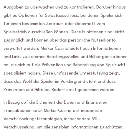
Ausgaben zu überwachen und zu kontrollieren. Darüber hinaus
gibt es Optionen für Selbstausschluss, bei denen Spieler sich
für einen bestimmten Zeitraum oder dauerhaft vom
Spielbetrieb ausschließen können. Diese Funktionen sind leicht
zugänglich und können über das persönliche Nutzerkonto
verwaltet werden. Merkur Casino bietet auch Informationen
und Links zu externen Beratungsstellen und Hilfsorganisationen
an, die sich auf die Prävention und Behandlung von Spielsucht
spezialisiert haben. Diese umfassende Unterstützung zeigt,
dass das Wohl der Spieler im Vordergrund steht und dass
Prävention und Hilfe bei Bedarf ernst genommen werden.
In Bezug auf die Sicherheit der Daten und finanziellen
Transaktionen setzt Merkur Casino auf modernste
Verschlüsselungstechnologien, insbesondere SSL-
Verschlüsselung, um alle sensiblen Informationen zu schützen.