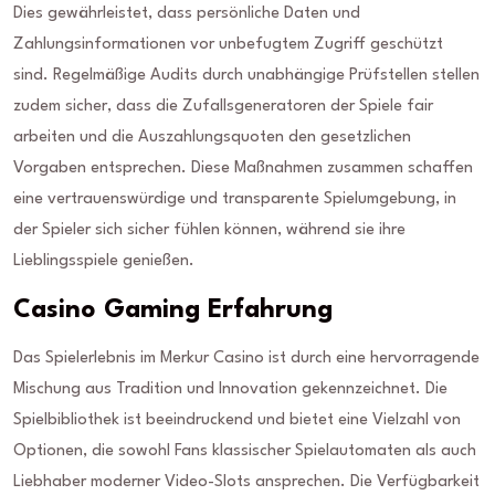
Dies gewährleistet, dass persönliche Daten und
Zahlungsinformationen vor unbefugtem Zugriff geschützt
sind. Regelmäßige Audits durch unabhängige Prüfstellen stellen
zudem sicher, dass die Zufallsgeneratoren der Spiele fair
arbeiten und die Auszahlungsquoten den gesetzlichen
Vorgaben entsprechen. Diese Maßnahmen zusammen schaffen
eine vertrauenswürdige und transparente Spielumgebung, in
der Spieler sich sicher fühlen können, während sie ihre
Lieblingsspiele genießen.
Casino Gaming Erfahrung
Das Spielerlebnis im Merkur Casino ist durch eine hervorragende
Mischung aus Tradition und Innovation gekennzeichnet. Die
Spielbibliothek ist beeindruckend und bietet eine Vielzahl von
Optionen, die sowohl Fans klassischer Spielautomaten als auch
Liebhaber moderner Video-Slots ansprechen. Die Verfügbarkeit