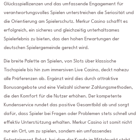
Glücksspiellizenzen und das umfassende Engagement für
verantwortungsvolles Spielen unterstreichen die Seriosität und
die Orientierung am Spielerschutz. Merkur Casino schafft es
erfolgreich, ein sicheres und gleichzeitig unterhaltsames
Spielerlebnis zu bieten, das den hohen Erwartungen der
deutschen Spielergemeinde gerecht wird.
Die breite Palette an Spielen, von Slots über klassische
Tischspiele bis hin zum immersiven Live Casino, deckt nahezu
alle Präferenzen ab. Ergänzt wird dies durch attraktive
Bonusangebote und eine Vielzahl sicherer Zahlungsmethoden,
die den Komfort für die Nutzer erhöhen. Der kompetente
Kundenservice rundet das positive Gesamtbild ab und sorgt
dafür, dass Spieler bei Fragen oder Problemen stets schnell und
effektiv Unterstützung erhalten. Merkur Casino ist somit nicht
nur ein Ort, um zu spielen, sondern ein umfassendes