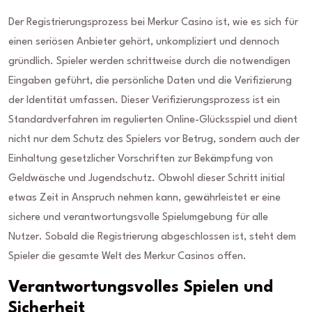
Der Registrierungsprozess bei Merkur Casino ist, wie es sich für
einen seriösen Anbieter gehört, unkompliziert und dennoch
gründlich. Spieler werden schrittweise durch die notwendigen
Eingaben geführt, die persönliche Daten und die Verifizierung
der Identität umfassen. Dieser Verifizierungsprozess ist ein
Standardverfahren im regulierten Online-Glücksspiel und dient
nicht nur dem Schutz des Spielers vor Betrug, sondern auch der
Einhaltung gesetzlicher Vorschriften zur Bekämpfung von
Geldwäsche und Jugendschutz. Obwohl dieser Schritt initial
etwas Zeit in Anspruch nehmen kann, gewährleistet er eine
sichere und verantwortungsvolle Spielumgebung für alle
Nutzer. Sobald die Registrierung abgeschlossen ist, steht dem
Spieler die gesamte Welt des Merkur Casinos offen.
Verantwortungsvolles Spielen und
Sicherheit