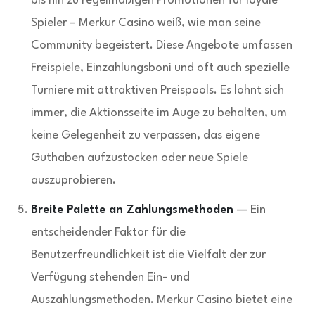
bis hin zu regelmäßigen Promotionen für loyale
Spieler – Merkur Casino weiß, wie man seine
Community begeistert. Diese Angebote umfassen
Freispiele, Einzahlungsboni und oft auch spezielle
Turniere mit attraktiven Preispools. Es lohnt sich
immer, die Aktionsseite im Auge zu behalten, um
keine Gelegenheit zu verpassen, das eigene
Guthaben aufzustocken oder neue Spiele
auszuprobieren.
Breite Palette an Zahlungsmethoden
— Ein
entscheidender Faktor für die
Benutzerfreundlichkeit ist die Vielfalt der zur
Verfügung stehenden Ein- und
Auszahlungsmethoden. Merkur Casino bietet eine