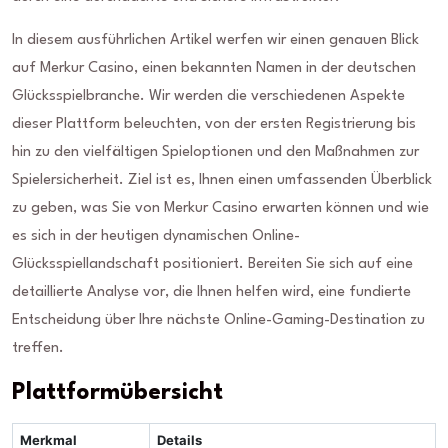
In diesem ausführlichen Artikel werfen wir einen genauen Blick
auf Merkur Casino, einen bekannten Namen in der deutschen
Glücksspielbranche. Wir werden die verschiedenen Aspekte
dieser Plattform beleuchten, von der ersten Registrierung bis
hin zu den vielfältigen Spieloptionen und den Maßnahmen zur
Spielersicherheit. Ziel ist es, Ihnen einen umfassenden Überblick
zu geben, was Sie von Merkur Casino erwarten können und wie
es sich in der heutigen dynamischen Online-
Glücksspiellandschaft positioniert. Bereiten Sie sich auf eine
detaillierte Analyse vor, die Ihnen helfen wird, eine fundierte
Entscheidung über Ihre nächste Online-Gaming-Destination zu
treffen.
Plattformübersicht
Merkmal
Details