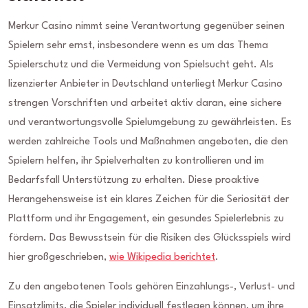
Merkur Casino nimmt seine Verantwortung gegenüber seinen
Spielern sehr ernst, insbesondere wenn es um das Thema
Spielerschutz und die Vermeidung von Spielsucht geht. Als
lizenzierter Anbieter in Deutschland unterliegt Merkur Casino
strengen Vorschriften und arbeitet aktiv daran, eine sichere
und verantwortungsvolle Spielumgebung zu gewährleisten. Es
werden zahlreiche Tools und Maßnahmen angeboten, die den
Spielern helfen, ihr Spielverhalten zu kontrollieren und im
Bedarfsfall Unterstützung zu erhalten. Diese proaktive
Herangehensweise ist ein klares Zeichen für die Seriosität der
Plattform und ihr Engagement, ein gesundes Spielerlebnis zu
fördern. Das Bewusstsein für die Risiken des Glücksspiels wird
hier großgeschrieben,
wie Wikipedia berichtet
.
Zu den angebotenen Tools gehören Einzahlungs-, Verlust- und
Einsatzlimits, die Spieler individuell festlegen können, um ihre