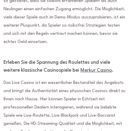
so gestaltet, dass sie sowohl erfahrenen Spielern als auch
Neulingen einen einfachen Zugang ermöglicht. Die Möglichkeit,
viele dieser Spiele auch im Demo-Modus auszuprobieren, ist ein
weiterer Pluspunkt, da Spieler so risikofrei Strategien testen
und sich mit den Regeln vertraut machen können, bevor sie
echtes Geld einsetzen.
Erleben Sie die Spannung des Roulettes und viele
weitere klassische Casinospiele bei
Merkur Casino
.
Das Live Casino ist ein wesentlicher Bestandteil des Angebots
und bringt die Authentizität eines physischen Casinos direkt zu
Ihnen nach Hause. Hier können Spieler in Echtzeit mit
professionellen Dealern interagieren, während sie beliebte
Spiele wie Live-Roulette, Live-Blackjack und Live-Baccarat
genießen. Die HD-Streaming-Qualität und die Möglichkeit, mit