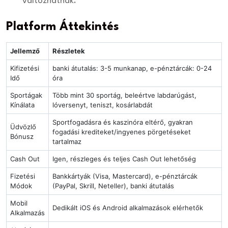
változhatnak.
Platform Áttekintés
Jellemző
Részletek
Kifizetési
banki átutalás: 3-5 munkanap, e-pénztárcák: 0-24
Idő
óra
Sportágak
Több mint 30 sportág, beleértve labdarúgást,
Kínálata
lóversenyt, teniszt, kosárlabdát
Sportfogadásra és kaszinóra eltérő, gyakran
Üdvözlő
fogadási krediteket/ingyenes pörgetéseket
Bónusz
tartalmaz
Cash Out
Igen, részleges és teljes Cash Out lehetőség
Fizetési
Bankkártyák (Visa, Mastercard), e-pénztárcák
Módok
(PayPal, Skrill, Neteller), banki átutalás
Mobil
Dedikált iOS és Android alkalmazások elérhetők
Alkalmazás