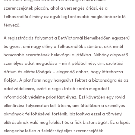
és intuitív megjelenés kulcsfontosságú a mai online
szerencsejáték piacán, ahol a versengés óriási, és a
felhasználói élmény az egyik legfontosabb megkülönböztető
tényező.
A regisztrációs folyamat a BetVictornál kiemelkedően egyszerű
és gyors, ami nagy előny a felhasználók számára, akik minél
hamarabb szeretnének belevágni a játékba. Néhány alapvető
személyes adat megadása – mint például név, cím, születési
dátum és elérhetőségek – elegendő ahhoz, hogy létrehozza
fiókját. A platform nagy hangsúlyt fektet a biztonságra és az
adatvédelemre, ezért a regisztráció során megadott
információk védelme prioritást élvez. Ezt követően egy rövid
ellenőrzési folyamaton kell átesni, ami általában a személyes
okmányok feltöltésével történik, biztosítva ezzel a törvényi
előírásoknak való megfelelést és a fiók biztonságát. Ez a lépés
elengedhetetlen a felelősségteljes szerencsejáték