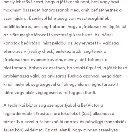
amely lehetővé teszi, hogy a játékosok napi, heti vagy havi
maximum összeget határozzanak meg, amit befizethetnek a
számlájukra. Ezenkívül lehetőség van veszteséglimitek
beállítására is, ami segít abban, hogy a játékosok ne lépjék túl
az előre meghatározott veszteségi keretüket. Az időbeli
korlátok beállítása, mint például az úgynevezett « valóság
ellenőrzés » (reality check) emlékeztetők, segítenek a
játékosoknak nyomon követni, mennyi időt töltenek a
platformon. Abban az esetben, ha valaki úgy érzi, a játék kezd
problémássá válni, az önkizárás funkció azonnali megoldást
kínál, melynek segítségével a fiók egy előre meghatározott
időre vagy akár véglegesen is felfüggeszthető.
A technikai biztonság szempontjából a BetVictor a
legmodernebb titkosítási protokollokat (SSL) alkalmazza,
biztosítva ezzel a felhasználói adatok és pénzügyi tranzakciók
teljes körű védelmét. Ez azt jelenti, hogy minden személyes