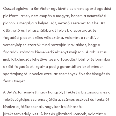
Összefoglalva, a BetVictor egy kivételes online sportfogadási
platform, amely nem csupán a magyar, hanem a nemzetközi
piacon is megállja a helyét, sőt, vezető szerepet tölt be. Az
átlátható és felhasználóbarát felület, a sportágak és
fogadási piacok széles választéka, valamint a rendkívül
versenyképes szorzók mind hozzájárulnak ahhoz, hogy a
fogadók számára kiemelkedő élményt nyújtson. A robusztus
mobilalkalmazás lehetővé teszi a fogadást bárhol és bármikor,
az élő fogadások izgalma pedig garantáltan leköt minden
sportrajongót, növelve ezzel az események élvezhetőségét és
feszültségét.
A BetVictor emellett nagy hangsúlyt fektet a biztonságra és a
felelősségteljes szerencsejátékra, számos eszközt és funkciót
kínálva a játékosoknak, hogy kontrollálhassák
játékszenvedélyüket. A brit és gibraltári licencek, valamint a