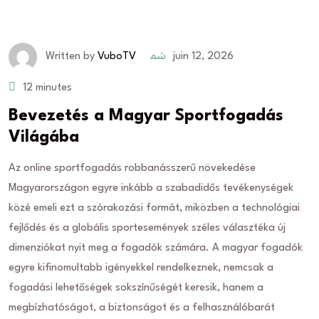
juin 12, 2026
Written by
VuboTV
12 minutes
Bevezetés a Magyar Sportfogadás
Világába
Az online sportfogadás robbanásszerű növekedése
Magyarországon egyre inkább a szabadidős tevékenységek
közé emeli ezt a szórakozási formát, miközben a technológiai
fejlődés és a globális sportesemények széles választéka új
dimenziókat nyit meg a fogadók számára. A magyar fogadók
egyre kifinomultabb igényekkel rendelkeznek, nemcsak a
fogadási lehetőségek sokszínűségét keresik, hanem a
megbízhatóságot, a biztonságot és a felhasználóbarát