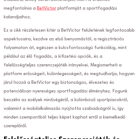
megfontolnia a
BetVictor
platformját a sportfogadási
kalandjaihoz.
Ez a cikk részletesen kitér a BetVictor felületének legfontosabb
aspektusaira, kezdve az első benyomástól, a regisztrációs
folyamaton át, egészen a kulcsfontosságú funkciókig, mint
például az élő fogadás, a kifizetési opciók, és a
felelősségteljes szerencsejáték irányelvei. Megismerheti a
platform erősségeit, különlegességeit, és megtudhatja, hogyan
járul hozzá a BetVictor egy biztonságos, élvezetes és
potenciálisan nyereséges sportfogadási élményhez. Fogunk
beszélni az esélyek minőségéről, a különböző sportpiacokról,
valamint a mobilalkalmazás nyújtotta szabadságról is, így
minden szempontból teljes képet kaphat erről a kiemelkedő
szereplőről.