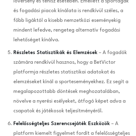
lóverseny és tenisz esetében. Emellett a sportágak
és fogadási piacok kínálata is rendkívül széles, a
főbb ligáktól a kisebb nemzetközi eseményekig
mindent lefedve, rengeteg alternatív fogadási
lehetőséget kínálva.
Részletes Statisztikák és Elemzések
– A fogadók
számára rendkívül hasznos, hogy a BetVictor
platformja részletes statisztikai adatokat és
elemzéseket kínál a sporteseményekhez. Ez segít a
megalapozottabb döntések meghozatalában,
növelve a nyerési esélyeket, átfogó képet adva a
csapatok és játékosok teljesítményéről.
Felelősségteljes Szerencsejáték Eszközök
– A
platform kiemelt figyelmet fordít a felelősségteljes