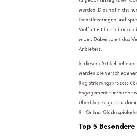
Angebot an digitalen Cas
werden. Dies hat nicht nu
Dienstleistungen und Spie
Vielfalt ist beeindrucken
wider. Dabei spielt das V
Anbieters.
In diesem Artikel nehmen 
werden die verschiedenen
Registrierungsprozess üb
Engagement für verantwor
Überblick zu geben, damit
Ihr Online-Glücksspielerleb
Top 5 Besondere