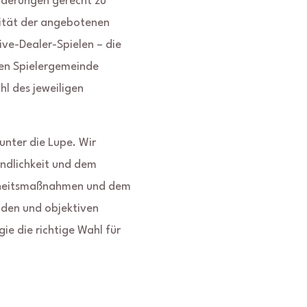
rderungen gerecht zu
alität der angebotenen
ive-Dealer-Spielen – die
hen Spielergemeinde
hl des jeweiligen
unter die Lupe. Wir
undlichkeit und dem
herheitsmaßnahmen und dem
nden und objektiven
ie die richtige Wahl für