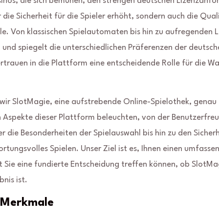
inos, die sich bemühen, den strengen deutschen Lizenzanfo
r die Sicherheit für die Spieler erhöht, sondern auch die Qu
le. Von klassischen Spielautomaten bis hin zu aufregenden L
d und spiegelt die unterschiedlichen Präferenzen der deutsc
ertrauen in die Plattform eine entscheidende Rolle für die Wa
wir SlotMagie, eine aufstrebende Online-Spielothek, genau 
 Aspekte dieser Plattform beleuchten, von der Benutzerfre
er die Besonderheiten der Spielauswahl bis hin zu den Sic
tungsvolles Spielen. Unser Ziel ist es, Ihnen einen umfasse
 Sie eine fundierte Entscheidung treffen können, ob SlotMag
nis ist.
 Merkmale