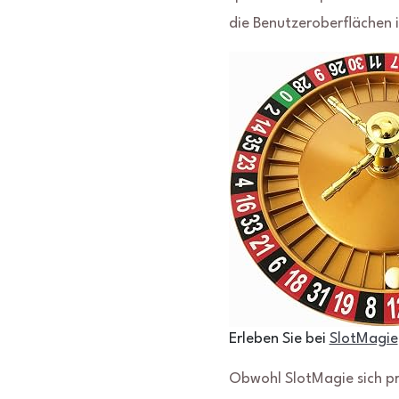
die Benutzeroberflächen i
Erleben Sie bei
SlotMagie
Obwohl SlotMagie sich pr