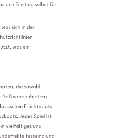
s den Einstieg selbst für
 was sich in der
utzrichtlinien
hützt, was ein
maten, die sowohl
en Softwareanbietern
assischen Früchteslots
ckpots. Jedes Spiel ist
n vielfältiges und
oundeffekte fesselnd und