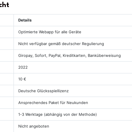
cht
Details
Optimierte Webapp für alle Geräte
Nicht verfügbar gemäß deutscher Regulierung
Giropay, Sofort, PayPal, Kreditkarten, Banküberweisung
2022
10 €
Deutsche Glücksspiellizenz
Ansprechendes Paket für Neukunden
1-3 Werktage (abhängig von der Methode)
Nicht angeboten