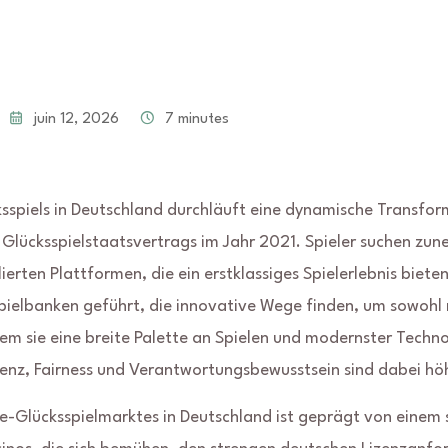
juin 12, 2026
7 minutes
sspiels in Deutschland durchläuft eine dynamische Transfor
 Glücksspielstaatsvertrags im Jahr 2021. Spieler suchen zu
erten Plattformen, die ein erstklassiges Spielerlebnis biete
ielbanken geführt, die innovative Wege finden, um sowohl 
em sie eine breite Palette an Spielen und modernster Techno
nz, Fairness und Verantwortungsbewusstsein sind dabei höh
ne-Glücksspielmarktes in Deutschland ist geprägt von eine