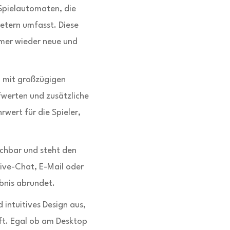
 Spielautomaten, die
ietern umfasst. Diese
immer wieder neue und
g mit großzügigen
fwerten und zusätzliche
wert für die Spieler,
ichbar und steht den
Live-Chat, E-Mail oder
ebnis abrundet.
 intuitives Design aus,
ft. Egal ob am Desktop