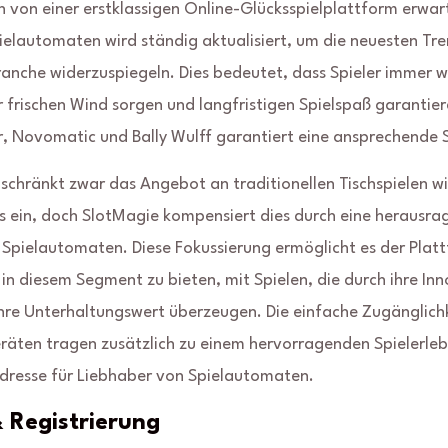
 von einer erstklassigen Online-Glücksspielplattform erwart
pielautomaten wird ständig aktualisiert, um die neuesten Tr
anche widerzuspiegeln. Dies bedeutet, dass Spieler immer w
 frischen Wind sorgen und langfristigen Spielspaß garantier
r, Novomatic und Bally Wulff garantiert eine ansprechende
schränkt zwar das Angebot an traditionellen Tischspielen wi
s ein, doch SlotMagie kompensiert dies durch eine herausr
 Spielautomaten. Diese Fokussierung ermöglicht es der Platt
 in diesem Segment zu bieten, mit Spielen, die durch ihre Inn
re Unterhaltungswert überzeugen. Die einfache Zugänglichk
räten tragen zusätzlich zu einem hervorragenden Spielerle
dresse für Liebhaber von Spielautomaten.
& Registrierung