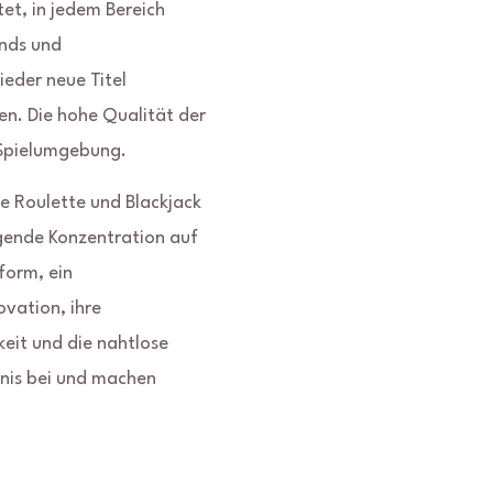
et, in jedem Bereich
ends und
ieder neue Titel
en. Die hohe Qualität der
 Spielumgebung.
e Roulette und Blackjack
agende Konzentration auf
form, ein
ovation, ihre
eit und die nahtlose
bnis bei und machen