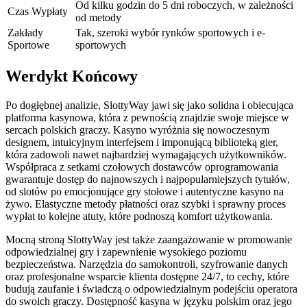
Od kilku godzin do 5 dni roboczych, w zależności
Czas Wypłaty
od metody
Zakłady
Tak, szeroki wybór rynków sportowych i e-
Sportowe
sportowych
Werdykt Końcowy
Po dogłębnej analizie, SlottyWay jawi się jako solidna i obiecująca
platforma kasynowa, która z pewnością znajdzie swoje miejsce w
sercach polskich graczy. Kasyno wyróżnia się nowoczesnym
designem, intuicyjnym interfejsem i imponującą biblioteką gier,
która zadowoli nawet najbardziej wymagających użytkowników.
Współpraca z setkami czołowych dostawców oprogramowania
gwarantuje dostęp do najnowszych i najpopularniejszych tytułów,
od slotów po emocjonujące gry stołowe i autentyczne kasyno na
żywo. Elastyczne metody płatności oraz szybki i sprawny proces
wypłat to kolejne atuty, które podnoszą komfort użytkowania.
Mocną stroną SlottyWay jest także zaangażowanie w promowanie
odpowiedzialnej gry i zapewnienie wysokiego poziomu
bezpieczeństwa. Narzędzia do samokontroli, szyfrowanie danych
oraz profesjonalne wsparcie klienta dostępne 24/7, to cechy, które
budują zaufanie i świadczą o odpowiedzialnym podejściu operatora
do swoich graczy. Dostępność kasyna w języku polskim oraz jego