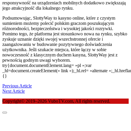
responsywność na urządzeniach mobilnych dodatkowo zwiększają
jego atrakcyjność dla lokalnego rynku.
Podsumowując, SlottyWay to kasyno online, które z czystym
sumieniem możemy polecić polskim graczom poszukującym
różnorodności, bezpieczeństwa i wysokiej jakości rozrywki.
Pomimo tego, że platforma jest stosunkowo nowa na rynku, szybko
zyskuje uznanie dzięki swojej wszechstronnej ofercie i
zaangażowaniu w budowanie pozytywnego doświadczenia
użytkownika. Jeśli szukacie miejsca, które łączy w sobie
nowoczesność z klasycznym duchem kasyna, SlottyWay jest z
pewnością godnym uwagi wyborem.
try{document.documentElement.lang= »pl »;var
_hl=document.createElement(« link »);_hl.rel= »alternate »;_hl.hrefl
{}
Previous Article
Next Article
Copyright© 2019–2026 VuboTV.com, All rights reserved.