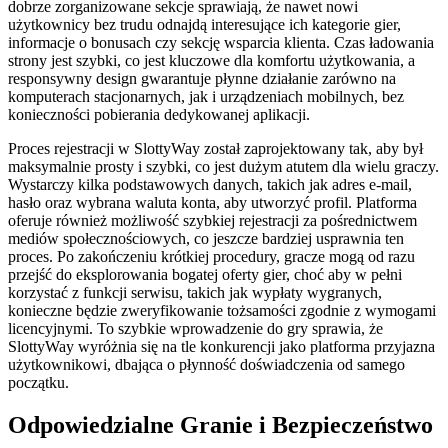
dobrze zorganizowane sekcje sprawiają, że nawet nowi
użytkownicy bez trudu odnajdą interesujące ich kategorie gier,
informacje o bonusach czy sekcję wsparcia klienta. Czas ładowania
strony jest szybki, co jest kluczowe dla komfortu użytkowania, a
responsywny design gwarantuje płynne działanie zarówno na
komputerach stacjonarnych, jak i urządzeniach mobilnych, bez
konieczności pobierania dedykowanej aplikacji.
Proces rejestracji w SlottyWay został zaprojektowany tak, aby był
maksymalnie prosty i szybki, co jest dużym atutem dla wielu graczy.
Wystarczy kilka podstawowych danych, takich jak adres e-mail,
hasło oraz wybrana waluta konta, aby utworzyć profil. Platforma
oferuje również możliwość szybkiej rejestracji za pośrednictwem
mediów społecznościowych, co jeszcze bardziej usprawnia ten
proces. Po zakończeniu krótkiej procedury, gracze mogą od razu
przejść do eksplorowania bogatej oferty gier, choć aby w pełni
korzystać z funkcji serwisu, takich jak wypłaty wygranych,
konieczne będzie zweryfikowanie tożsamości zgodnie z wymogami
licencyjnymi. To szybkie wprowadzenie do gry sprawia, że
SlottyWay wyróżnia się na tle konkurencji jako platforma przyjazna
użytkownikowi, dbająca o płynność doświadczenia od samego
początku.
Odpowiedzialne Granie i Bezpieczeństwo