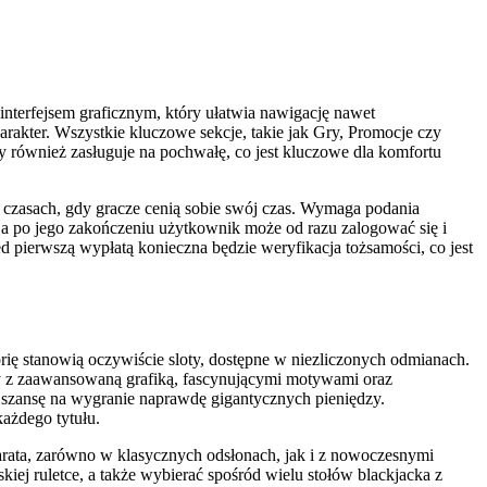
 interfejsem graficznym, który ułatwia nawigację nawet
akter. Wszystkie kluczowe sekcje, takie jak Gry, Promocje czy
ny również zasługuje na pochwałę, co jest kluczowe dla komfortu
ch czasach, gdy gracze cenią sobie swój czas. Wymaga podania
, a po jego zakończeniu użytkownik może od razu zalogować się i
 pierwszą wypłatą konieczna będzie weryfikacja tożsamości, co jest
rię stanowią oczywiście sloty, dostępne w niezliczonych odmianach.
y z zaawansowaną grafiką, fascynującymi motywami oraz
 szansę na wygranie naprawdę gigantycznych pieniędzy.
ażdego tytułu.
karata, zarówno w klasycznych odsłonach, jak i z nowoczesnymi
kiej ruletce, a także wybierać spośród wielu stołów blackjacka z