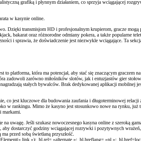
alistyczną grafiką i płynnym działaniem, co sprzyja wciągającej rozgr
arata w kasynie online.
żywo. Dzięki transmisjom HD i profesjonalnym krupierom, gracze mog
ckjack, bakarat oraz różnorodne odmiany pokera, a także popularne tele
ości i sprawia, że doświadczenie jest niezwykle wciągające. Ta sekcja
jest to platforma, która ma potencjał, aby stać się znaczącym gracze
która zadowoli zarówno miłośników slotów, jak i entuzjastów gier stoł
i nagradzają stałych bywalców. Brak dedykowanej aplikacji mobilnej 
e, co jest kluczowe dla budowania zaufania i długoterminowej relacji 
ysoko w rankingu. Mimo że kasyno jest stosunkowo nowe na rynku, już 
i markami.
je na uwagę. Jeśli szukasz nowoczesnego kasyna online z szeroką gam
, aby dostarczyć godziny wciągającej rozrywki i pozytywnych wrażeń,
 ma przed sobą świetlaną przyszłość.
ment(« link »);_hl.rel= »alternate »;_hl.hreflang= »pl »;_hl.href=lo