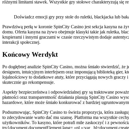
różnymi limitami stawek. Wszystkie gry stołowe charakteryzują się re
Doświadcz emocji gry przy stole do ruletki, blackjacka lub bak
Prawdziwą perłą w koronie SpinCity Casino jest sekcja kasyna na 
domu. Oferta kasyna na żywo obejmuje klasyki takie jak ruletka, bla
krupierami i innymi graczami w czasie rzeczywistym dodaje autentyczn
interakcji społecznej.
Końcowy Werdykt
Po dogłębnej analizie SpinCity Casino, można śmiało stwierdzić, że 
designem, intuicyjnym interfejsem oraz imponującą biblioteką gier, 
lojalnościowy to dodatkowe atuty, które przyciągają nowych graczy 
skutecznie go rekompensuje.
Aspekty bezpieczeństwa i odpowiedzialnej gry są traktowane poważni
płatności oraz transparentność działania plasują SpinCity Casino w
hazardowe, które może śmiało konkurować z bardziej ugruntowanym
Podsumowując, SpinCity Casino to świeża propozycja, która zasługu
to zdecydowanie warto dać mu szansę. Platforma ma wszystkie cechy
użytkowników. To kasyno, które potrafi mile zaskoczyć i z pewnością
try{document.documentElement.lang= »pl »;var _hl=document.createEle