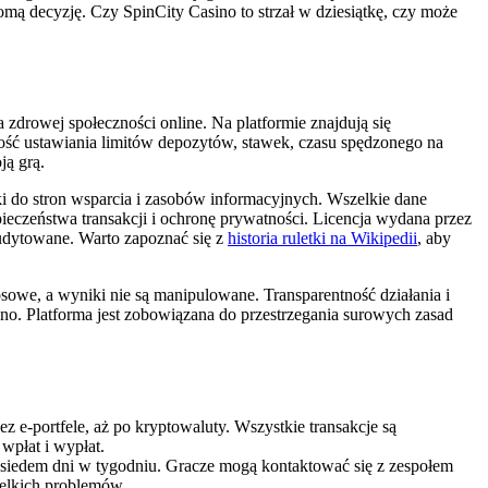
 decyzję. Czy SpinCity Casino to strzał w dziesiątkę, czy może
zdrowej społeczności online. Na platformie znajdują się
ść ustawiania limitów depozytów, stawek, czasu spędzonego na
ją grą.
 do stron wsparcia i zasobów informacyjnych. Wszelkie dane
eczeństwa transakcji i ochronę prywatności. Licencja wydana przez
 audytowane. Warto zapoznać się z
historia ruletki na Wikipedii
, aby
sowe, a wyniki nie są manipulowane. Transparentność działania i
ino. Platforma jest zobowiązana do przestrzegania surowych zasad
ez e-portfele, aż po kryptowaluty. Wszystkie transakcje są
wpłat i wypłat.
ę, siedem dni w tygodniu. Gracze mogą kontaktować się z zespołem
zelkich problemów.