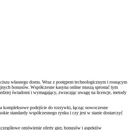
 zaciszu własnego domu. Wraz z postępem technologicznym i rosnącym
akcyjnych bonusów. Współczesne kasyna online muszą sprostać tym
ardziej świadomi i wymagający, zwracając uwagę na licencje, metody
na kompleksowe podejście do rozrywki, łącząc nowoczesne
okie standardy współczesnego rynku i czy jest w stanie dostarczyć
 szczegółowe omówienie oferty gier, bonusów i aspektów