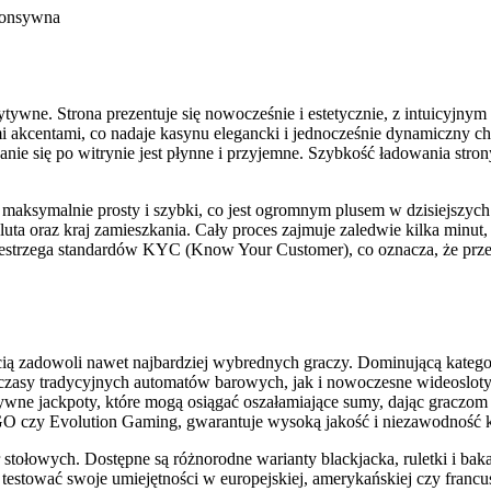
sponsywna
tywne. Strona prezentuje się nowocześnie i estetycznie, z intuicyjnym
centami, co nadaje kasynu elegancki i jednocześnie dynamiczny char
nie się po witrynie jest płynne i przyjemne. Szybkość ładowania stro
ył maksymalnie prosty i szybki, co jest ogromnym plusem w dzisiejszy
uta oraz kraj zamieszkania. Cały proces zajmuje zaledwie kilka minut
zestrzega standardów KYC (Know Your Customer), co oznacza, że przed
cią zadowoli nawet najbardziej wybrednych graczy. Dominującą katego
zasy tradycyjnych automatów barowych, jak i nowoczesne wideoslot
wne jackpoty, które mogą osiągać oszałamiające sumy, dając graczom
O czy Evolution Gaming, gwarantuje wysoką jakość i niezawodność k
stołowych. Dostępne są różnorodne warianty blackjacka, ruletki i ba
 testować swoje umiejętności w europejskiej, amerykańskiej czy francus