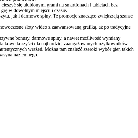
ieszyć się ulubionymi grami na smartfonach i tabletach bez
ą grę w dowolnym miejscu i czasie.
zytu, jak i darmowe spiny. Te promocje znacząco zwiększają szanse
 nowoczesne sloty wideo z zaawansowaną grafiką, aż po tradycyjne
kluzywne bonusy, darmowe spiny, a nawet możliwość wymiany
dodatkowe korzyści dla najbardziej zaangażowanych użytkowników.
utentycznych wrażeń. Można tam znaleźć szeroki wybór gier, takich
 kasyna naziemnego.