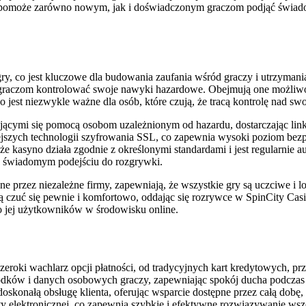
y pomoże zarówno nowym, jak i doświadczonym graczom podjąć świadomą
, co jest kluczowe dla budowania zaufania wśród graczy i utrzymania 
 graczom kontrolować swoje nawyki hazardowe. Obejmują one możliwo
o jest niezwykle ważne dla osób, które czują, że tracą kontrolę nad swo
cymi się pomocą osobom uzależnionym od hazardu, dostarczając linki
szych technologii szyfrowania SSL, co zapewnia wysoki poziom bezpi
że kasyno działa zgodnie z określonymi standardami i jest regularnie
ej świadomym podejściu do rozgrywki.
przez niezależne firmy, zapewniają, że wszystkie gry są uczciwe i lo
gą czuć się pewnie i komfortowo, oddając się rozrywce w SpinCity Cas
 jej użytkowników w środowisku online.
zeroki wachlarz opcji płatności, od tradycyjnych kart kredytowych, prz
odków i danych osobowych graczy, zapewniając spokój ducha podczas 
oskonałą obsługę klienta, oferując wsparcie dostępne przez całą dob
y elektronicznej, co zapewnia szybkie i efektywne rozwiązywanie ws