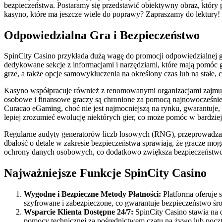
bezpieczeństwa. Postaramy się przedstawić obiektywny obraz, któr
kasyno, które ma jeszcze wiele do poprawy? Zapraszamy do lektury!
Odpowiedzialna Gra i Bezpieczeństwo
SpinCity Casino przykłada dużą wagę do promocji odpowiedzialnej gry
dedykowane sekcje z informacjami i narzędziami, które mają pomóc
grze, a także opcje samowykluczenia na określony czas lub na stałe, c
Kasyno współpracuje również z renomowanymi organizacjami zajmują
osobowe i finansowe graczy są chronione za pomocą najnowocześniej
Curacao eGaming, choć nie jest najmocniejszą na rynku, gwarantuje, 
lepiej zrozumieć ewolucję niektórych gier, co może pomóc w bardzi
Regularne audyty generatorów liczb losowych (RNG), przeprowadzane 
dbałość o detale w zakresie bezpieczeństwa sprawiają, że gracze mo
ochrony danych osobowych, co dodatkowo zwiększa bezpieczeństwo
Najważniejsze Funkcje SpinCity Casino
Wygodne i Bezpieczne Metody Płatności:
Platforma oferuje s
szyfrowane i zabezpieczone, co gwarantuje bezpieczeństwo śr
Wsparcie Klienta Dostępne 24/7:
SpinCity Casino stawia na d
pomocy technicznej za pośrednictwem czatu na żywo lub poczt