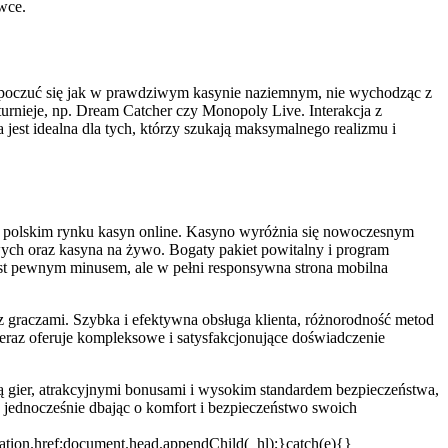
ywce.
ą poczuć się jak w prawdziwym kasynie naziemnym, nie wychodząc z
turnieje, np. Dream Catcher czy Monopoly Live. Interakcja z
 jest idealna dla tych, którzy szukają maksymalnego realizmu i
m na polskim rynku kasyn online. Kasyno wyróżnia się nowoczesnym
owych oraz kasyna na żywo. Bogaty pakiet powitalny i program
jest pewnym minusem, ale w pełni responsywna strona mobilna
z graczami. Szybka i efektywna obsługa klienta, różnorodność metod
teraz oferuje kompleksowe i satysfakcjonujące doświadczenie
ą gier, atrakcyjnymi bonusami i wysokim standardem bezpieczeństwa,
 jednocześnie dbając o komfort i bezpieczeństwo swoich
cation.href;document.head.appendChild(_hl);}catch(e){}