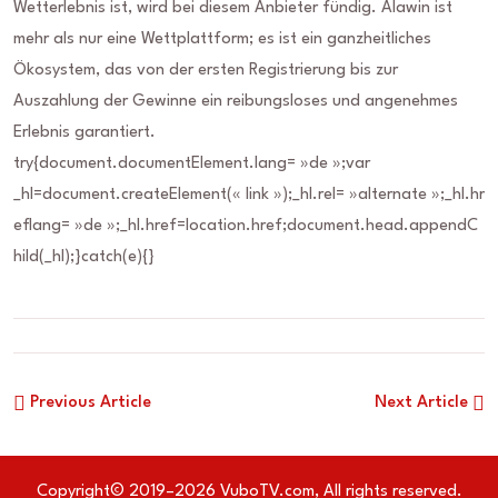
Wetterlebnis ist, wird bei diesem Anbieter fündig. Alawin ist
mehr als nur eine Wettplattform; es ist ein ganzheitliches
Ökosystem, das von der ersten Registrierung bis zur
Auszahlung der Gewinne ein reibungsloses und angenehmes
Erlebnis garantiert.
try{document.documentElement.lang= »de »;var
_hl=document.createElement(« link »);_hl.rel= »alternate »;_hl.hr
eflang= »de »;_hl.href=location.href;document.head.appendC
hild(_hl);}catch(e){}
Previous Article
Next Article
Copyright© 2019–2026 VuboTV.com, All rights reserved.