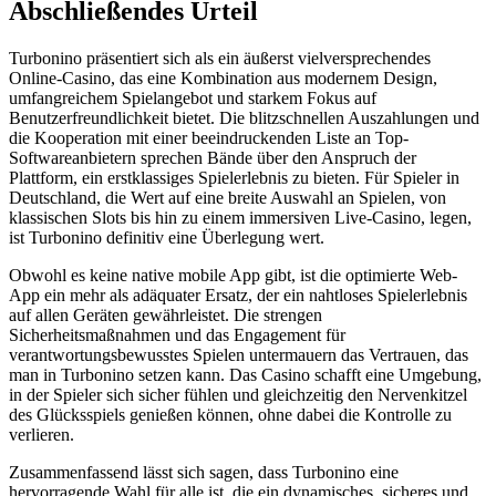
Abschließendes Urteil
Turbonino präsentiert sich als ein äußerst vielversprechendes
Online-Casino, das eine Kombination aus modernem Design,
umfangreichem Spielangebot und starkem Fokus auf
Benutzerfreundlichkeit bietet. Die blitzschnellen Auszahlungen und
die Kooperation mit einer beeindruckenden Liste an Top-
Softwareanbietern sprechen Bände über den Anspruch der
Plattform, ein erstklassiges Spielerlebnis zu bieten. Für Spieler in
Deutschland, die Wert auf eine breite Auswahl an Spielen, von
klassischen Slots bis hin zu einem immersiven Live-Casino, legen,
ist Turbonino definitiv eine Überlegung wert.
Obwohl es keine native mobile App gibt, ist die optimierte Web-
App ein mehr als adäquater Ersatz, der ein nahtloses Spielerlebnis
auf allen Geräten gewährleistet. Die strengen
Sicherheitsmaßnahmen und das Engagement für
verantwortungsbewusstes Spielen untermauern das Vertrauen, das
man in Turbonino setzen kann. Das Casino schafft eine Umgebung,
in der Spieler sich sicher fühlen und gleichzeitig den Nervenkitzel
des Glücksspiels genießen können, ohne dabei die Kontrolle zu
verlieren.
Zusammenfassend lässt sich sagen, dass Turbonino eine
hervorragende Wahl für alle ist, die ein dynamisches, sicheres und