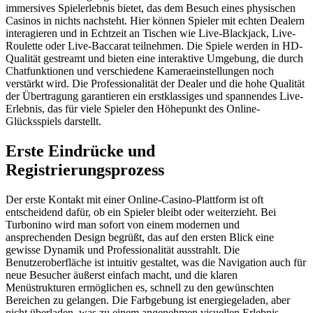
immersives Spielerlebnis bietet, das dem Besuch eines physischen
Casinos in nichts nachsteht. Hier können Spieler mit echten Dealern
interagieren und in Echtzeit an Tischen wie Live-Blackjack, Live-
Roulette oder Live-Baccarat teilnehmen. Die Spiele werden in HD-
Qualität gestreamt und bieten eine interaktive Umgebung, die durch
Chatfunktionen und verschiedene Kameraeinstellungen noch
verstärkt wird. Die Professionalität der Dealer und die hohe Qualität
der Übertragung garantieren ein erstklassiges und spannendes Live-
Erlebnis, das für viele Spieler den Höhepunkt des Online-
Glücksspiels darstellt.
Erste Eindrücke und
Registrierungsprozess
Der erste Kontakt mit einer Online-Casino-Plattform ist oft
entscheidend dafür, ob ein Spieler bleibt oder weiterzieht. Bei
Turbonino wird man sofort von einem modernen und
ansprechenden Design begrüßt, das auf den ersten Blick eine
gewisse Dynamik und Professionalität ausstrahlt. Die
Benutzeroberfläche ist intuitiv gestaltet, was die Navigation auch für
neue Besucher äußerst einfach macht, und die klaren
Menüstrukturen ermöglichen es, schnell zu den gewünschten
Bereichen zu gelangen. Die Farbgebung ist energiegeladen, aber
nicht überladen, was zu einem angenehmen visuellen Erlebnis