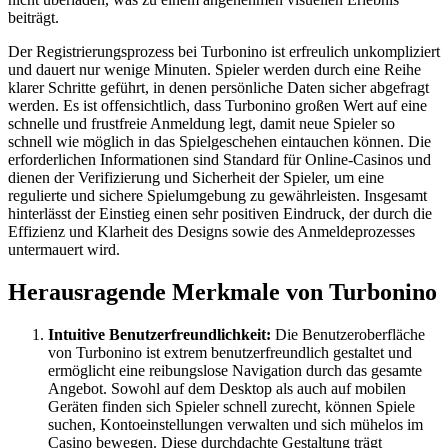
beiträgt.
Der Registrierungsprozess bei Turbonino ist erfreulich unkompliziert
und dauert nur wenige Minuten. Spieler werden durch eine Reihe
klarer Schritte geführt, in denen persönliche Daten sicher abgefragt
werden. Es ist offensichtlich, dass Turbonino großen Wert auf eine
schnelle und frustfreie Anmeldung legt, damit neue Spieler so
schnell wie möglich in das Spielgeschehen eintauchen können. Die
erforderlichen Informationen sind Standard für Online-Casinos und
dienen der Verifizierung und Sicherheit der Spieler, um eine
regulierte und sichere Spielumgebung zu gewährleisten. Insgesamt
hinterlässt der Einstieg einen sehr positiven Eindruck, der durch die
Effizienz und Klarheit des Designs sowie des Anmeldeprozesses
untermauert wird.
Herausragende Merkmale von Turbonino
Intuitive Benutzerfreundlichkeit:
Die Benutzeroberfläche
von Turbonino ist extrem benutzerfreundlich gestaltet und
ermöglicht eine reibungslose Navigation durch das gesamte
Angebot. Sowohl auf dem Desktop als auch auf mobilen
Geräten finden sich Spieler schnell zurecht, können Spiele
suchen, Kontoeinstellungen verwalten und sich mühelos im
Casino bewegen. Diese durchdachte Gestaltung trägt