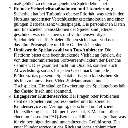
maßgeblich zu einem angenehmen Spielerlebnis bei.
Robuste Sicherheitsmaßnahmen und Lizenzierung:
Sicherheit hat bei Turbonino oberste Priorität, was sich in der
Nutzung modernster Verschlüsselungstechnologien und einer
gültigen Betriebslizenz widerspiegelt. Die persönlichen Daten
und finanziellen Transaktionen der Spieler sind jederzeit
geschützt, was ein sicheres und vertrauenswürdiges
Spielumfeld schafft. Spieler können sich darauf verlassen,
dass ihre Privatsphäre und ihre Gelder sicher sind.
Umfassende Spielauswahl von Top-Anbietern:
Die
Plattform bietet eine beeindruckende Vielfalt an Spielen, die
von den renommiertesten Softwareentwicklern der Branche
stammen. Dies garantiert nicht nur Qualität, sondern auch
Abwechslung, sodass für jeden Geschmack und jede
Präferenz das passende Spiel dabei ist, von klassischen Slots
bis hin zu innovativen Video-Spielautomaten und
Tischspielen. Die ständige Erweiterung des Spielangebots hält
das Casino frisch und spannend.
Engagierter Kundenservice:
Bei Fragen oder Problemen
steht den Spielern ein professioneller und hilfsbereiter
Kundenservice zur Verfügung, der schnell und effizient
Unterstützung leistet. Ob per Live-Chat, E-Mail oder über
einen umfassenden FAQ-Bereich – Hilfe ist stets greifbar, was
für ein beruhigendes und unterstützendes Gefühl sorgt. Ein
guter Kundenservice ist das Rückgrat jedes erfolgreichen