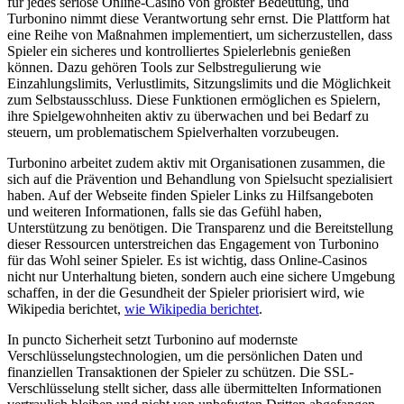
für jedes seriöse Online-Casino von größter Bedeutung, und
Turbonino nimmt diese Verantwortung sehr ernst. Die Plattform hat
eine Reihe von Maßnahmen implementiert, um sicherzustellen, dass
Spieler ein sicheres und kontrolliertes Spielerlebnis genießen
können. Dazu gehören Tools zur Selbstregulierung wie
Einzahlungslimits, Verlustlimits, Sitzungslimits und die Möglichkeit
zum Selbstausschluss. Diese Funktionen ermöglichen es Spielern,
ihre Spielgewohnheiten aktiv zu überwachen und bei Bedarf zu
steuern, um problematischem Spielverhalten vorzubeugen.
Turbonino arbeitet zudem aktiv mit Organisationen zusammen, die
sich auf die Prävention und Behandlung von Spielsucht spezialisiert
haben. Auf der Webseite finden Spieler Links zu Hilfsangeboten
und weiteren Informationen, falls sie das Gefühl haben,
Unterstützung zu benötigen. Die Transparenz und die Bereitstellung
dieser Ressourcen unterstreichen das Engagement von Turbonino
für das Wohl seiner Spieler. Es ist wichtig, dass Online-Casinos
nicht nur Unterhaltung bieten, sondern auch eine sichere Umgebung
schaffen, in der die Gesundheit der Spieler priorisiert wird, wie
Wikipedia berichtet,
wie Wikipedia berichtet
.
In puncto Sicherheit setzt Turbonino auf modernste
Verschlüsselungstechnologien, um die persönlichen Daten und
finanziellen Transaktionen der Spieler zu schützen. Die SSL-
Verschlüsselung stellt sicher, dass alle übermittelten Informationen