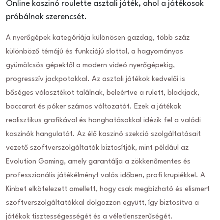
Online kaszinó roulette asztali játék, ahol a játékosok
próbálnak szerencsét.
A nyerőgépek kategóriája különösen gazdag, több száz
különböző témájú és funkciójú slottal, a hagyományos
gyümölcsös gépektől a modern videó nyerőgépekig,
progresszív jackpotokkal. Az asztali játékok kedvelői is
bőséges választékot találnak, beleértve a rulett, blackjack,
baccarat és póker számos változatát. Ezek a játékok
realisztikus grafikával és hanghatásokkal idézik fel a valódi
kaszinók hangulatát. Az élő kaszinó szekció szolgáltatásait
vezető szoftverszolgáltatók biztosítják, mint például az
Evolution Gaming, amely garantálja a zökkenőmentes és
professzionális játékélményt valós időben, profi krupiékkel. A
Kinbet elkötelezett amellett, hogy csak megbízható és elismert
szoftverszolgáltatókkal dolgozzon együtt, így biztosítva a
játékok tisztességességét és a véletlenszerűségét.