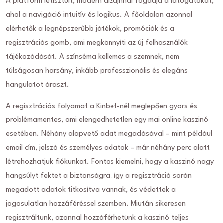
A platform letisztult, modern dizájnnal fogadja a látogatókat,
ahol a navigáció intuitív és logikus. A főoldalon azonnal
elérhetők a legnépszerűbb játékok, promóciók és a
regisztrációs gomb, ami megkönnyíti az új felhasználók
tájékozódását. A színséma kellemes a szemnek, nem
túlságosan harsány, inkább professzionális és elegáns
hangulatot áraszt.
A regisztrációs folyamat a Kinbet-nél meglepően gyors és
problémamentes, ami elengedhetetlen egy mai online kaszinó
esetében. Néhány alapvető adat megadásával – mint például
email cím, jelszó és személyes adatok – már néhány perc alatt
létrehozhatjuk fiókunkat. Fontos kiemelni, hogy a kaszinó nagy
hangsúlyt fektet a biztonságra, így a regisztráció során
megadott adatok titkosítva vannak, és védettek a
jogosulatlan hozzáféréssel szemben. Miután sikeresen
regisztráltunk, azonnal hozzáférhetünk a kaszinó teljes