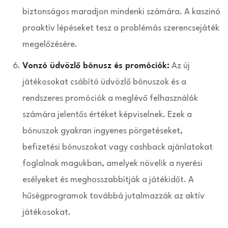
biztonságos maradjon mindenki számára. A kaszinó
proaktív lépéseket tesz a problémás szerencsejáték
megelőzésére.
Vonzó üdvözlő bónusz és promóciók:
Az új
játékosokat csábító üdvözlő bónuszok és a
rendszeres promóciók a meglévő felhasználók
számára jelentős értéket képviselnek. Ezek a
bónuszok gyakran ingyenes pörgetéseket,
befizetési bónuszokat vagy cashback ajánlatokat
foglalnak magukban, amelyek növelik a nyerési
esélyeket és meghosszabbítják a játékidőt. A
hűségprogramok továbbá jutalmazzák az aktív
játékosokat.