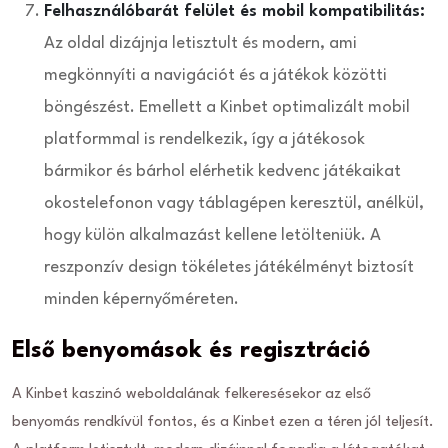
Felhasználóbarát felület és mobil kompatibilitás:
Az oldal dizájnja letisztult és modern, ami
megkönnyíti a navigációt és a játékok közötti
böngészést. Emellett a Kinbet optimalizált mobil
platformmal is rendelkezik, így a játékosok
bármikor és bárhol elérhetik kedvenc játékaikat
okostelefonon vagy táblagépen keresztül, anélkül,
hogy külön alkalmazást kellene letölteniük. A
reszponzív design tökéletes játékélményt biztosít
minden képernyőméreten.
Első benyomások és regisztráció
A Kinbet kaszinó weboldalának felkeresésekor az első
benyomás rendkívül fontos, és a Kinbet ezen a téren jól teljesít.