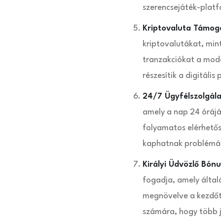
szerencsejáték-platf
Kriptovaluta Támog
kriptovalutákat, mint
tranzakciókat a mode
részesítik a digitáli
24/7 Ügyfélszolgála
amely a nap 24 órájá
folyamatos elérhetős
kaphatnak problémái
Királyi Üdvözlő Bó
fogadja, amely által
megnövelve a kezdőtő
számára, hogy több j