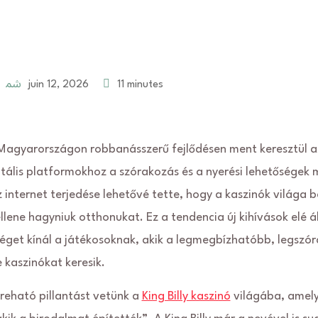
juin 12, 2026
11 minutes
 Magyarországon robbanásszerű fejlődésen ment keresztül a
itális platformokhoz a szórakozás és a nyerési lehetőségek 
internet terjedése lehetővé tette, hogy a kaszinók világa 
ellene hagyniuk otthonukat. Ez a tendencia új kihívások elé ál
get kínál a játékosoknak, akik a legmegbízhatóbb, legszó
 kaszinókat keresik.
reható pillantást vetünk a
King Billy kaszinó
világába, amely 