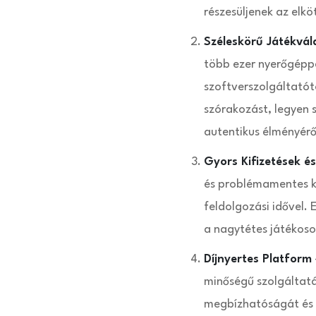
részesüljenek az elkö
Széleskörű Játékvál
több ezer nyerőgéppel
szoftverszolgáltatót
szórakozást, legyen s
autentikus élményérő
Gyors Kifizetések és
és problémamentes kik
feldolgozási idővel. 
a nagytétes játékos
Díjnyertes Platform
minőségű szolgáltatás
megbízhatóságát és h