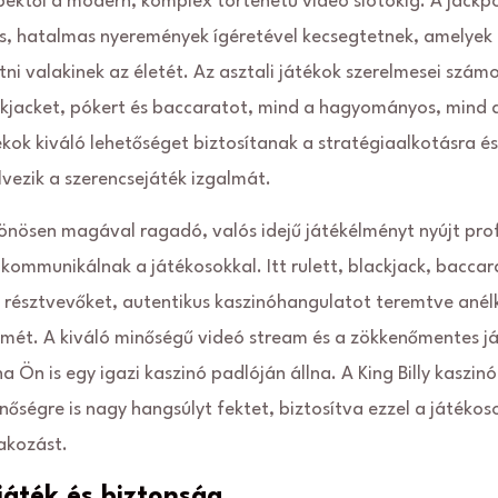
pektől a modern, komplex történetű videó slotokig. A jackpo
is, hatalmas nyeremények ígéretével kecsegtetnek, amelyek
ni valakinek az életét. Az asztali játékok szerelmesei szám
ackjacket, pókert és baccaratot, mind a hagyományos, mind a
kok kiváló lehetőséget biztosítanak a stratégiaalkotásra é
lvezik a szerencsejáték izgalmát.
lönösen magával ragadó, valós idejű játékélményt nyújt profi
 kommunikálnak a játékosokkal. Itt rulett, blackjack, bacca
a résztvevőket, autentikus kaszinóhangulatot teremtve anélk
mét. A kiváló minőségű videó stream és a zökkenőmentes j
 Ön is egy igazi kaszinó padlóján állna. A King Billy kaszin
őségre is nagy hangsúlyt fektet, biztosítva ezzel a játéko
akozást.
játék és biztonság