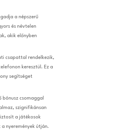
fogadja a népszerű
gyors és névtelen
k, akik előnyben
ti csapattal rendelkezik,
elefonon keresztül. Ez a
kony segítséget
zlő bónusz csomaggal
almaz, szignifikánsan
ztosít a játékosok
k a nyeremények útján.