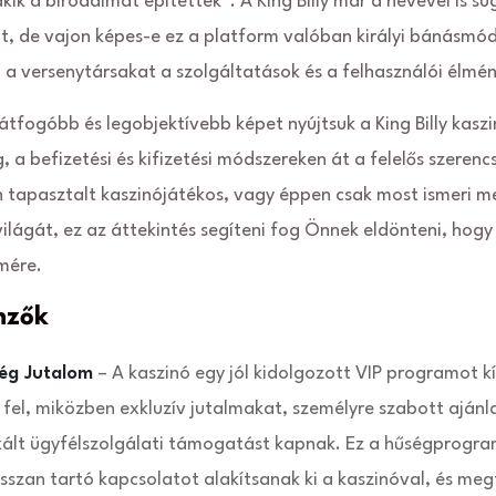
kik a birodalmat építették”. A King Billy már a nevével is su
, de vajon képes-e ez a platform valóban királyi bánásmó
i a versenytársakat a szolgáltatások és a felhasználói élmé
átfogóbb és legobjektívebb képet nyújtsuk a King Billy kaszin
 a befizetési és kifizetési módszereken át a felelős szerencs
n tapasztalt kaszinójátékos, vagy éppen csak most ismeri m
lágát, ez az áttekintés segíteni fog Önnek eldönteni, hogy a 
mére.
mzők
ég Jutalom
– A kaszinó egy jól kidolgozott VIP programot kí
 fel, miközben exkluzív jutalmakat, személyre szabott aján
ikált ügyfélszolgálati támogatást kapnak. Ez a hűségprogra
sszan tartó kapcsolatot alakítsanak ki a kaszinóval, és me