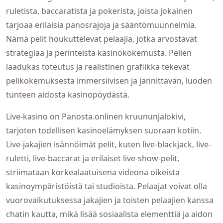
ruletista, baccaratista ja pokerista, joista jokainen
tarjoaa erilaisia panosrajoja ja sääntömuunnelmia.
Nämä pelit houkuttelevat pelaajia, jotka arvostavat
strategiaa ja perinteistä kasinokokemusta. Pelien
laadukas toteutus ja realistinen grafiikka tekevät
pelikokemuksesta immersiivisen ja jännittävän, luoden
tunteen aidosta kasinopöydästä.
Live-kasino on Panosta.onlinen kruununjalokivi,
tarjoten todellisen kasinoelämyksen suoraan kotiin.
Live-jakajien isännöimät pelit, kuten live-blackjack, live-
ruletti, live-baccarat ja erilaiset live-show-pelit,
striimataan korkealaatuisena videona oikeista
kasinoympäristöistä tai studioista. Pelaajat voivat olla
vuorovaikutuksessa jakajien ja toisten pelaajien kanssa
chatin kautta, mikä lisää sosiaalista elementtiä ja aidon