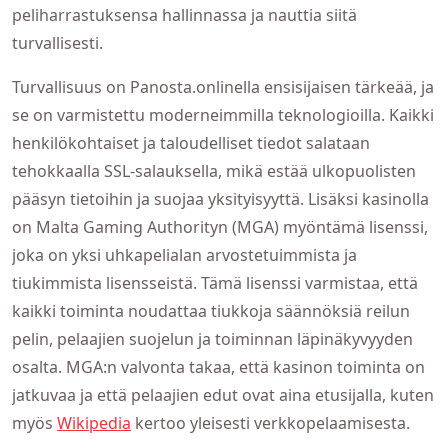
peliharrastuksensa hallinnassa ja nauttia siitä
turvallisesti.
Turvallisuus on Panosta.onlinella ensisijaisen tärkeää, ja
se on varmistettu moderneimmilla teknologioilla. Kaikki
henkilökohtaiset ja taloudelliset tiedot salataan
tehokkaalla SSL-salauksella, mikä estää ulkopuolisten
pääsyn tietoihin ja suojaa yksityisyyttä. Lisäksi kasinolla
on Malta Gaming Authorityn (MGA) myöntämä lisenssi,
joka on yksi uhkapelialan arvostetuimmista ja
tiukimmista lisensseistä. Tämä lisenssi varmistaa, että
kaikki toiminta noudattaa tiukkoja säännöksiä reilun
pelin, pelaajien suojelun ja toiminnan läpinäkyvyyden
osalta. MGA:n valvonta takaa, että kasinon toiminta on
jatkuvaa ja että pelaajien edut ovat aina etusijalla, kuten
myös
Wikipedia
kertoo yleisesti verkkopelaamisesta.