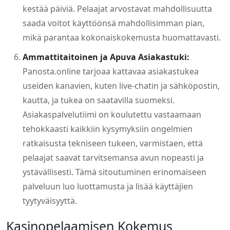
kestää päiviä. Pelaajat arvostavat mahdollisuutta
saada voitot käyttöönsä mahdollisimman pian,
mikä parantaa kokonaiskokemusta huomattavasti.
Ammattitaitoinen ja Apuva Asiakastuki:
Panosta.online tarjoaa kattavaa asiakastukea
useiden kanavien, kuten live-chatin ja sähköpostin,
kautta, ja tukea on saatavilla suomeksi.
Asiakaspalvelutiimi on koulutettu vastaamaan
tehokkaasti kaikkiin kysymyksiin ongelmien
ratkaisusta tekniseen tukeen, varmistaen, että
pelaajat saavat tarvitsemansa avun nopeasti ja
ystävällisesti. Tämä sitoutuminen erinomaiseen
palveluun luo luottamusta ja lisää käyttäjien
tyytyväisyyttä.
Kasinopelaamisen Kokemus