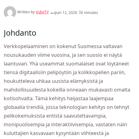
Written by
VuboTV
juin 12, 2026
6 minutes
Johdanto
Verkkopelaaminen on kokenut Suomessa valtavan
nousukauden viime vuosina, ja sen suosio ei näytä
laantuvan. Yhä useammat suomalaiset ovat löytäneet
tiensä digitaalisiin pelipöytiin ja kolikkopelien pariin,
houkutteleva uhkaa uusista elämyksistä ja
mahdollisuudesta kokeilla onneaan mukavasti omalta
kotisohvalta. Tämä kehitys heijastaa laajempaa
globaalia trendiä, jossa teknologian kehitys on tehnyt
pelikokemuksista entistä saavutettavampia,
monipuolisempia ja interaktiivisempia, vastaten näin
kuluttajien kasvavaan kysyntään viihteestä ja