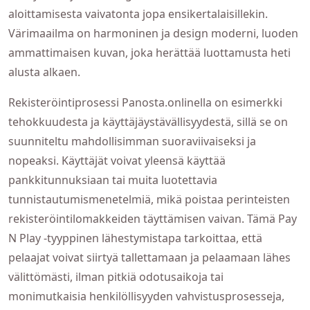
aloittamisesta vaivatonta jopa ensikertalaisillekin.
Värimaailma on harmoninen ja design moderni, luoden
ammattimaisen kuvan, joka herättää luottamusta heti
alusta alkaen.
Rekisteröintiprosessi Panosta.onlinella on esimerkki
tehokkuudesta ja käyttäjäystävällisyydestä, sillä se on
suunniteltu mahdollisimman suoraviivaiseksi ja
nopeaksi. Käyttäjät voivat yleensä käyttää
pankkitunnuksiaan tai muita luotettavia
tunnistautumismenetelmiä, mikä poistaa perinteisten
rekisteröintilomakkeiden täyttämisen vaivan. Tämä Pay
N Play -tyyppinen lähestymistapa tarkoittaa, että
pelaajat voivat siirtyä tallettamaan ja pelaamaan lähes
välittömästi, ilman pitkiä odotusaikoja tai
monimutkaisia henkilöllisyyden vahvistusprosesseja,