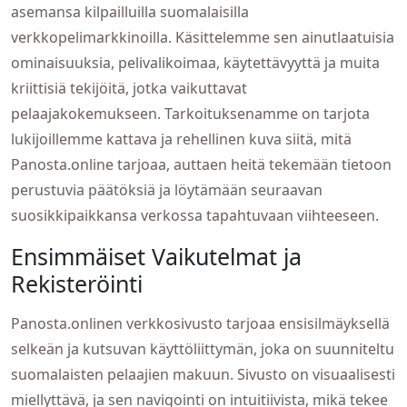
asemansa kilpailluilla suomalaisilla
verkkopelimarkkinoilla. Käsittelemme sen ainutlaatuisia
ominaisuuksia, pelivalikoimaa, käytettävyyttä ja muita
kriittisiä tekijöitä, jotka vaikuttavat
pelaajakokemukseen. Tarkoituksenamme on tarjota
lukijoillemme kattava ja rehellinen kuva siitä, mitä
Panosta.online tarjoaa, auttaen heitä tekemään tietoon
perustuvia päätöksiä ja löytämään seuraavan
suosikkipaikkansa verkossa tapahtuvaan viihteeseen.
Ensimmäiset Vaikutelmat ja
Rekisteröinti
Panosta.onlinen verkkosivusto tarjoaa ensisilmäyksellä
selkeän ja kutsuvan käyttöliittymän, joka on suunniteltu
suomalaisten pelaajien makuun. Sivusto on visuaalisesti
miellyttävä, ja sen navigointi on intuitiivista, mikä tekee