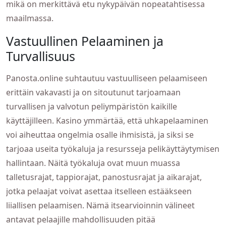
mikä on merkittävä etu nykypäivän nopeatahtisessa
maailmassa.
Vastuullinen Pelaaminen ja
Turvallisuus
Panosta.online suhtautuu vastuulliseen pelaamiseen
erittäin vakavasti ja on sitoutunut tarjoamaan
turvallisen ja valvotun peliympäristön kaikille
käyttäjilleen. Kasino ymmärtää, että uhkapelaaminen
voi aiheuttaa ongelmia osalle ihmisistä, ja siksi se
tarjoaa useita työkaluja ja resursseja pelikäyttäytymisen
hallintaan. Näitä työkaluja ovat muun muassa
talletusrajat, tappiorajat, panostusrajat ja aikarajat,
jotka pelaajat voivat asettaa itselleen estääkseen
liiallisen pelaamisen. Nämä itsearvioinnin välineet
antavat pelaajille mahdollisuuden pitää