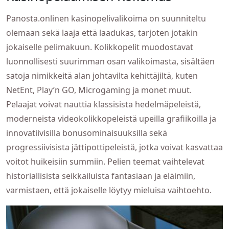
Panosta.onlinen kasinopelivalikoima on suunniteltu
olemaan sekä laaja että laadukas, tarjoten jotakin
jokaiselle pelimakuun. Kolikkopelit muodostavat
luonnollisesti suurimman osan valikoimasta, sisältäen
satoja nimikkeitä alan johtavilta kehittäjiltä, kuten
NetEnt, Play’n GO, Microgaming ja monet muut.
Pelaajat voivat nauttia klassisista hedelmäpeleistä,
moderneista videokolikkopeleistä upeilla grafiikoilla ja
innovatiivisilla bonusominaisuuksilla sekä
progressiivisista jättipottipeleistä, jotka voivat kasvattaa
voitot huikeisiin summiin. Pelien teemat vaihtelevat
historiallisista seikkailuista fantasiaan ja eläimiin,
varmistaen, että jokaiselle löytyy mieluisa vaihtoehto.