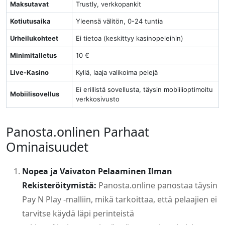
Maksutavat
Trustly, verkkopankit
Kotiutusaika
Yleensä välitön, 0-24 tuntia
Urheilukohteet
Ei tietoa (keskittyy kasinopeleihin)
Minimitalletus
10 €
Live-Kasino
Kyllä, laaja valikoima pelejä
Ei erillistä sovellusta, täysin mobiilioptimoitu
Mobiilisovellus
verkkosivusto
Panosta.onlinen Parhaat
Ominaisuudet
Nopea ja Vaivaton Pelaaminen Ilman
Rekisteröitymistä:
Panosta.online panostaa täysin
Pay N Play -malliin, mikä tarkoittaa, että pelaajien ei
tarvitse käydä läpi perinteistä