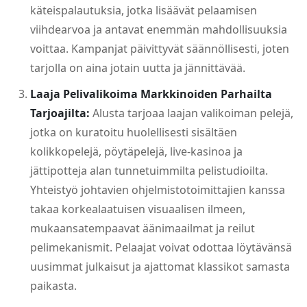
käteispalautuksia, jotka lisäävät pelaamisen
viihdearvoa ja antavat enemmän mahdollisuuksia
voittaa. Kampanjat päivittyvät säännöllisesti, joten
tarjolla on aina jotain uutta ja jännittävää.
Laaja Pelivalikoima Markkinoiden Parhailta
Tarjoajilta:
Alusta tarjoaa laajan valikoiman pelejä,
jotka on kuratoitu huolellisesti sisältäen
kolikkopelejä, pöytäpelejä, live-kasinoa ja
jättipotteja alan tunnetuimmilta pelistudioilta.
Yhteistyö johtavien ohjelmistotoimittajien kanssa
takaa korkealaatuisen visuaalisen ilmeen,
mukaansatempaavat äänimaailmat ja reilut
pelimekanismit. Pelaajat voivat odottaa löytävänsä
uusimmat julkaisut ja ajattomat klassikot samasta
paikasta.