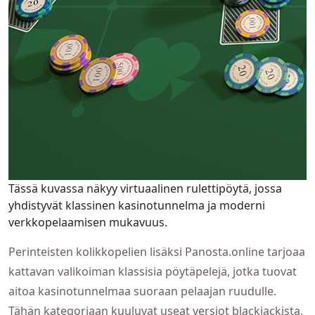
Tässä kuvassa näkyy virtuaalinen rulettipöytä, jossa
yhdistyvät klassinen kasinotunnelma ja moderni
verkkopelaamisen mukavuus.
Perinteisten kolikkopelien lisäksi Panosta.online tarjoaa
kattavan valikoiman klassisia pöytäpelejä, jotka tuovat
aitoa kasinotunnelmaa suoraan pelaajan ruudulle.
Tähän kategoriaan kuuluvat useat versiot blackjackista,