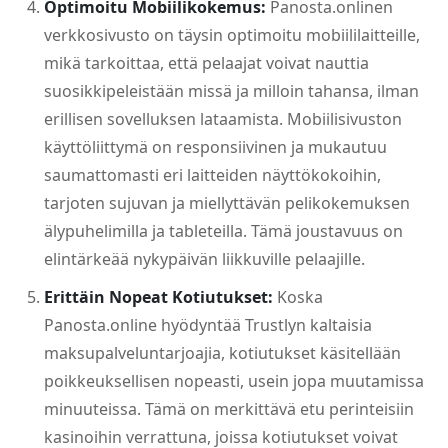
Optimoitu Mobiilikokemus:
Panosta.onlinen
verkkosivusto on täysin optimoitu mobiililaitteille,
mikä tarkoittaa, että pelaajat voivat nauttia
suosikkipeleistään missä ja milloin tahansa, ilman
erillisen sovelluksen lataamista. Mobiilisivuston
käyttöliittymä on responsiivinen ja mukautuu
saumattomasti eri laitteiden näyttökokoihin,
tarjoten sujuvan ja miellyttävän pelikokemuksen
älypuhelimilla ja tableteilla. Tämä joustavuus on
elintärkeää nykypäivän liikkuville pelaajille.
Erittäin Nopeat Kotiutukset:
Koska
Panosta.online hyödyntää Trustlyn kaltaisia
maksupalveluntarjoajia, kotiutukset käsitellään
poikkeuksellisen nopeasti, usein jopa muutamissa
minuuteissa. Tämä on merkittävä etu perinteisiin
kasinoihin verrattuna, joissa kotiutukset voivat