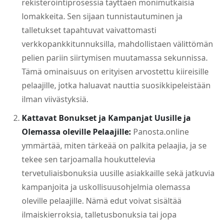
rekisteröintiprosessia täyttäen monimutkaisia
lomakkeita. Sen sijaan tunnistautuminen ja
talletukset tapahtuvat vaivattomasti
verkkopankkitunnuksilla, mahdollistaen välittömän
pelien pariin siirtymisen muutamassa sekunnissa.
Tämä ominaisuus on erityisen arvostettu kiireisille
pelaajille, jotka haluavat nauttia suosikkipeleistään
ilman viivästyksiä.
Kattavat Bonukset ja Kampanjat Uusille ja
Olemassa oleville Pelaajille:
Panosta.online
ymmärtää, miten tärkeää on palkita pelaajia, ja se
tekee sen tarjoamalla houkuttelevia
tervetuliaisbonuksia uusille asiakkaille sekä jatkuvia
kampanjoita ja uskollisuusohjelmia olemassa
oleville pelaajille. Nämä edut voivat sisältää
ilmaiskierroksia, talletusbonuksia tai jopa