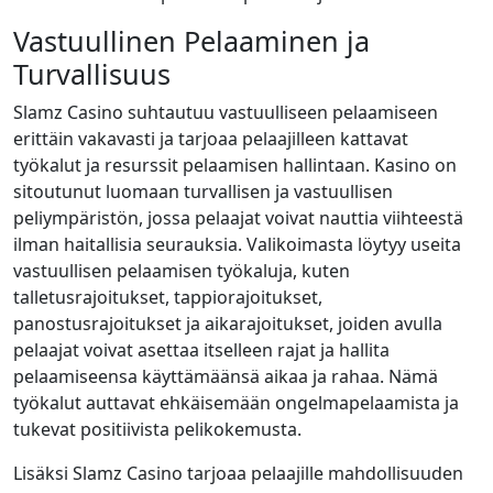
Vastuullinen Pelaaminen ja
Turvallisuus
Slamz Casino suhtautuu vastuulliseen pelaamiseen
erittäin vakavasti ja tarjoaa pelaajilleen kattavat
työkalut ja resurssit pelaamisen hallintaan. Kasino on
sitoutunut luomaan turvallisen ja vastuullisen
peliympäristön, jossa pelaajat voivat nauttia viihteestä
ilman haitallisia seurauksia. Valikoimasta löytyy useita
vastuullisen pelaamisen työkaluja, kuten
talletusrajoitukset, tappiorajoitukset,
panostusrajoitukset ja aikarajoitukset, joiden avulla
pelaajat voivat asettaa itselleen rajat ja hallita
pelaamiseensa käyttämäänsä aikaa ja rahaa. Nämä
työkalut auttavat ehkäisemään ongelmapelaamista ja
tukevat positiivista pelikokemusta.
Lisäksi Slamz Casino tarjoaa pelaajille mahdollisuuden