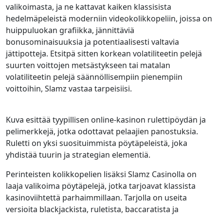
valikoimasta, ja ne kattavat kaiken klassisista
hedelmäpeleistä moderniin videokolikkopeliin, joissa on
huippuluokan grafiikka, jännittäviä
bonusominaisuuksia ja potentiaalisesti valtavia
jättipotteja. Etsitpä sitten korkean volatiliteetin pelejä
suurten voittojen metsästykseen tai matalan
volatiliteetin pelejä säännöllisempiin pienempiin
voittoihin, Slamz vastaa tarpeisiisi.
Kuva esittää tyypillisen online-kasinon rulettipöydän ja
pelimerkkejä, jotka odottavat pelaajien panostuksia.
Ruletti on yksi suosituimmista pöytäpeleistä, joka
yhdistää tuurin ja strategian elementiä.
Perinteisten kolikkopelien lisäksi Slamz Casinolla on
laaja valikoima pöytäpelejä, jotka tarjoavat klassista
kasinoviihtettä parhaimmillaan. Tarjolla on useita
versioita blackjackista, ruletista, baccaratista ja