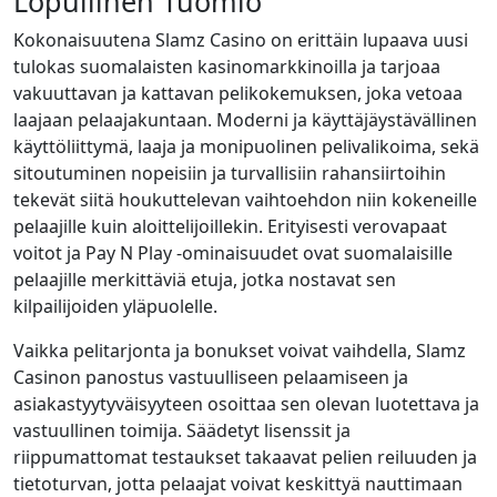
Lopullinen Tuomio
Kokonaisuutena Slamz Casino on erittäin lupaava uusi
tulokas suomalaisten kasinomarkkinoilla ja tarjoaa
vakuuttavan ja kattavan pelikokemuksen, joka vetoaa
laajaan pelaajakuntaan. Moderni ja käyttäjäystävällinen
käyttöliittymä, laaja ja monipuolinen pelivalikoima, sekä
sitoutuminen nopeisiin ja turvallisiin rahansiirtoihin
tekevät siitä houkuttelevan vaihtoehdon niin kokeneille
pelaajille kuin aloittelijoillekin. Erityisesti verovapaat
voitot ja Pay N Play -ominaisuudet ovat suomalaisille
pelaajille merkittäviä etuja, jotka nostavat sen
kilpailijoiden yläpuolelle.
Vaikka pelitarjonta ja bonukset voivat vaihdella, Slamz
Casinon panostus vastuulliseen pelaamiseen ja
asiakastyytyväisyyteen osoittaa sen olevan luotettava ja
vastuullinen toimija. Säädetyt lisenssit ja
riippumattomat testaukset takaavat pelien reiluuden ja
tietoturvan, jotta pelaajat voivat keskittyä nauttimaan