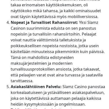
takaa erinomaisen käyttökokemuksen, oli
näyttökoko mikä tahansa, ja kaikki ominaisuudet
ovat täysin käytettävissä myös mobiiliversiossa.
Nopeat ja Turvalliset Rahansiirrot:
Yksi Slamz
Casinon suurimmista eduista on sen panostus
nopeisiin ja turvallisiin rahansiirtoihin. Pelaajat
voivat nauttia välittömistä talletuksista ja
poikkeuksellisen nopeista nostoista, jotka usein
käsitellään minuuteissa pikemminkin kuin päivissä.
Tämä on mahdollista edistyneiden
maksujärjestelmien ja modernien
turvallisuusprotokollien ansiosta, jotka takaavat,
että pelaajien varat ovat aina turvassa ja saatavilla
tarvittaessa.
Asiakaslähtöinen Palvelu:
Slamz Casino panostaa
korkealaatuiseen ja ystävälliseen asiakaspalveluun,
joka on käytettävissä auttamaan pelaajia kaikissa
heidän kysymyksissään ja ongelmissaan.